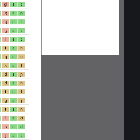
gl
ɛ
t
ʒ
ɛ
p
ʒ
ɛ
t
ʒ
ɛ
t
l
ɛ
t
t
ɛ
n
g
ɛ
n
k
ɛ
l
d
ɛ
ɲ
d
ɛ
n
t
ɛ
l
g
ɛ
j
t
ɛ
n
l
ɛ
kt
s
ɛ
d
ʃ
ɛ
t