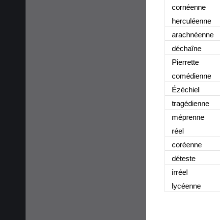
cornéenne
herculéenne
arachnéenne
déchaîne
Pierrette
comédienne
Ézéchiel
tragédienne
méprenne
réel
coréenne
déteste
irréel
lycéenne