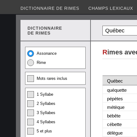
DICTIONNAIRE DE RIMES
CHAMPS LEXICAUX
DICTIONNAIRE
DE RIMES
R
imes ave
Assonance
Rime
Mots rares inclus
Québec
quéquette
1 Syllabe
pépètes
2 Syllabes
métèque
3 Syllabes
bébête
4 Syllabes
cébette
5 et plus
délègue