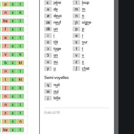
ɛː
p
è
re
l
l
oup
p
ɛ
t
ə
d
e
m
m
n
ɛ
k
ø
d
eu
x
n
n
kʁ
ɛ
t
œ
n
eu
f
ɲ
si
gn
e
œ̃
un
p
p
f
ɛ
t
i
i
ʁ
r
ʁ
ɛ
t
o
t
ô
t
s
s
ur
f
ɛ
t
ɔ
t
o
ge
t
t
v
ɛ
k
ɔ̃
on
v
v
u
ou
z
z
b
ɛ
kt
y
u
ʃ
ch
at
n
ɛ
t
Semi-voyelles
t
ɛ
kt
ɥ
n
u
it
ʃ
ɛ
k
w
ou
i
n
ɛ
t
j
bi
ll
e
n
ɛ
t
z
ɛ
t
PUBLICITÉ
t
ɛ
n
kʁ
ɛ
t