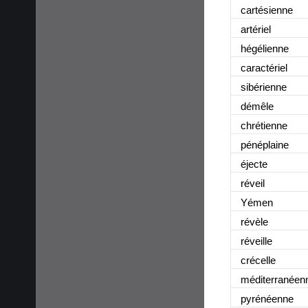
cartésienne
artériel
hégélienne
caractériel
sibérienne
démêle
chrétienne
pénéplaine
éjecte
réveil
Yémen
révèle
réveille
crécelle
méditerranéen
pyrénéenne