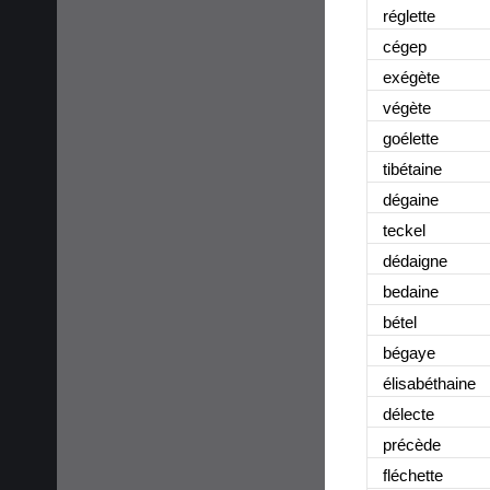
réglette
cégep
exégète
végète
goélette
tibétaine
dégaine
teckel
dédaigne
bedaine
bétel
bégaye
élisabéthaine
délecte
précède
fléchette