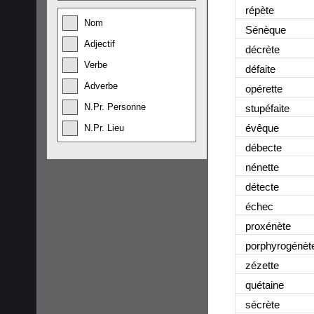
répète
Nom
Sénèque
Adjectif
décrète
Verbe
défaite
Adverbe
opérette
N.Pr. Personne
stupéfaite
évêque
N.Pr. Lieu
débecte
nénette
détecte
échec
proxénète
porphyrogénèt
zézette
quétaine
sécrète