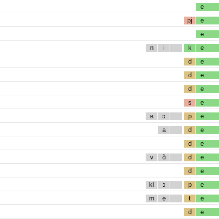
e
pj
e
e
n
i
k
e
d
e
d
e
d
e
s
e
ʁ
ɔ
p
e
a
d
e
d
e
v
ɑ̃
d
e
d
e
kl
ɔ
p
e
m
e
t
e
d
e