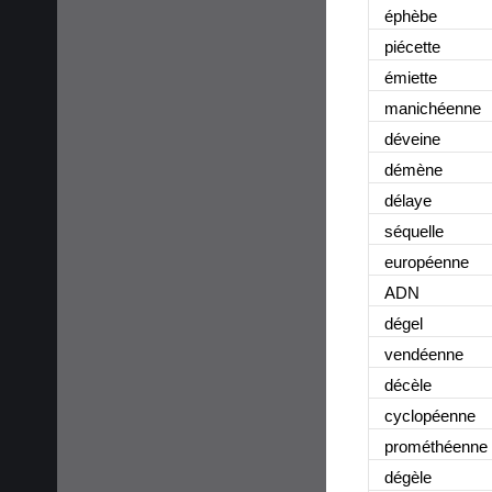
éphèbe
piécette
émiette
manichéenne
déveine
démène
délaye
séquelle
européenne
ADN
dégel
vendéenne
décèle
cyclopéenne
prométhéenne
dégèle