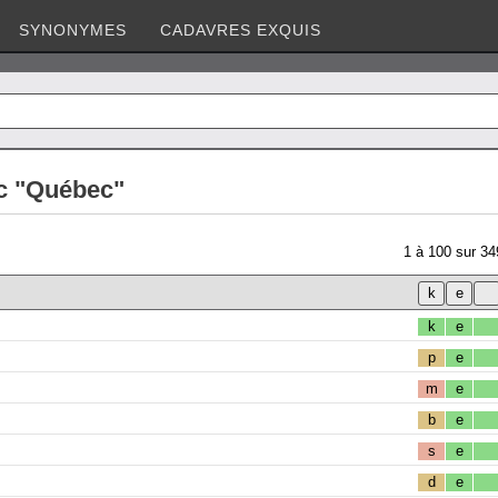
SYNONYMES
CADAVRES EXQUIS
c "Québec"
1
à
100
sur
34
k
e
p
e
m
e
b
e
s
e
d
e