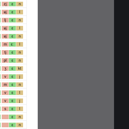
zj
ɛ
n
ʁj
ɛ
l
lj
ɛ
n
ʁj
ɛ
l
ʁj
ɛ
n
m
ɛː
l
tj
ɛ
n
pl
ɛ
n
ʒ
ɛ
kt
v
ɛ
j
m
ɛ
n
v
ɛ
l
v
ɛ
j
s
ɛ
l
ɛ
n
ɛ
n