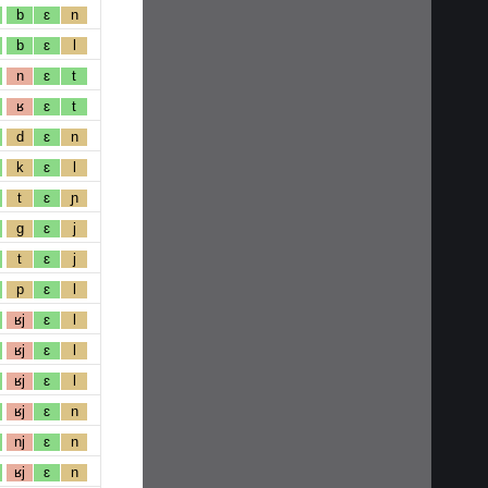
b
ɛ
n
b
ɛ
l
n
ɛ
t
ʁ
ɛ
t
d
ɛ
n
k
ɛ
l
t
ɛ
ɲ
g
ɛ
j
t
ɛ
j
p
ɛ
l
ʁj
ɛ
l
ʁj
ɛ
l
ʁj
ɛ
l
ʁj
ɛ
n
nj
ɛ
n
ʁj
ɛ
n