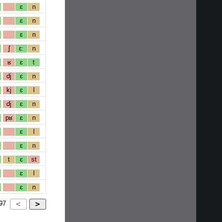
ɛ
n
ɛ
n
ɛ
n
ʃ
ɛː
n
ʁ
ɛ
t
dj
ɛ
n
kj
ɛ
l
dj
ɛ
n
pʁ
ɛ
n
ɛ
l
ɛ
n
t
ɛ
st
ɛ
l
ɛ
n
97