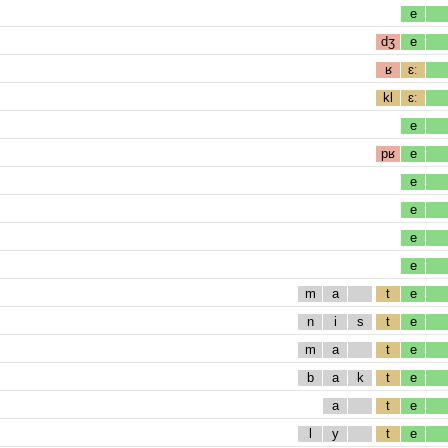
e
dʒ
e
ʁ
ɛː
kl
ɛː
e
pʁ
e
e
e
e
e
m
a
t
e
n
i
s
t
e
m
a
t
e
b
a
k
t
e
a
t
e
l
y
t
e