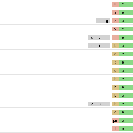
ʁ
e
s
e
ɛ
g
z
e
v
e
g
ɔ
e
t
i
b
e
d
e
t
e
d
e
b
e
b
e
b
e
z
a
b
e
d
e
pʁ
e
fl
e