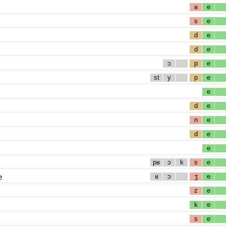
ʁ
e
s
e
d
e
d
e
ɔ
p
e
st
y
p
e
e
d
e
n
e
d
e
e
pʁ
ɔ
k
s
e
e
ʁ
ɔ
ʒ
e
z
e
k
e
s
e