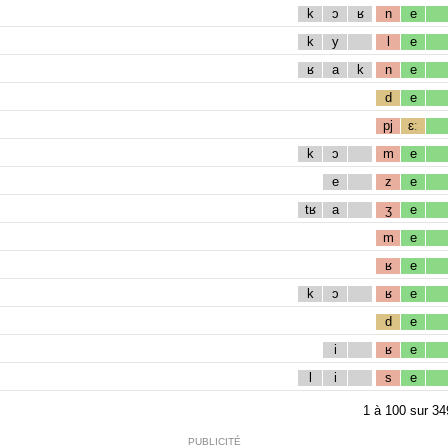
k
ɔ
ʁ
n
e
k
y
l
e
ʁ
a
k
n
e
d
e
pj
ɛː
k
ɔ
m
e
e
z
e
tʁ
a
ʒ
e
m
e
ʁ
e
k
ɔ
ʁ
e
d
e
i
ʁ
e
l
i
s
e
1
à
100
sur
34
PUBLICITÉ