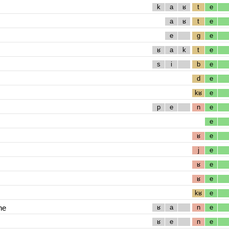
k
a
ʁ
t
e
a
ʁ
t
e
e
g
e
ʁ
a
k
t
e
s
i
b
e
d
e
kʁ
e
p
e
n
e
e
ʁ
e
j
e
ʁ
e
ʁ
e
kʁ
e
ne
ʁ
a
n
e
ʁ
e
n
e