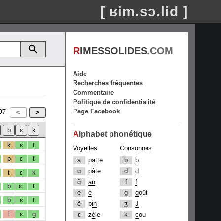
[ ʁim.sɔ.lid ]
R
IMESSOLIDES
.COM
Aide
Recherches fréquentes
Commentaire
Politique de confidentialité
Page Facebook
97
A
lphabet phonétique
k
ɛ
t
Voyelles
Consonnes
p
ɛ
t
a
p
a
tte
b
b
ɑ
p
â
te
d
d
t
ɛ
k
ɑ̃
an
f
f
b
ɛː
t
e
é
g
g
oût
b
ɛ
t
ẽ
p
in
ʒ
J
l
ɛ
g
ɛ
z
è
le
k
c
ou