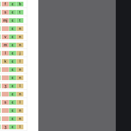
f
ɛ
b
s
ɛ
t
mj
ɛ
t
ɛ
n
v
ɛ
n
m
ɛ
n
l
ɛ
j
k
ɛ
l
ɛ
n
ɛ
n
ʒ
ɛ
l
ɛ
n
s
ɛ
l
ɛ
n
ɛ
n
ʒ
ɛ
l