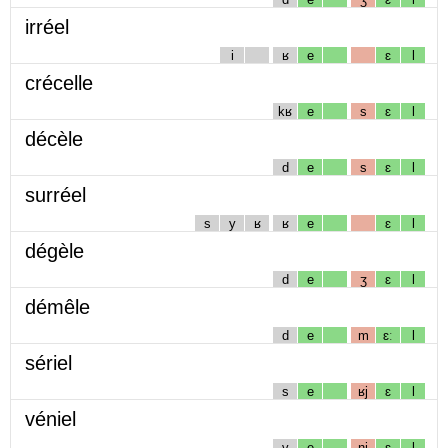
irréel
i
ʁ
e
ɛ
l
crécelle
kʁ
e
s
ɛ
l
décèle
d
e
s
ɛ
l
surréel
s
y
ʁ
ʁ
e
ɛ
l
dégèle
d
e
ʒ
ɛ
l
démêle
d
e
m
ɛː
l
sériel
s
e
ʁj
ɛ
l
véniel
v
e
nj
ɛ
l