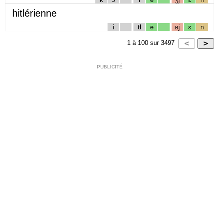
hitlérienne
i
tl
e
ʁj
ɛ
n
1
à
100
sur
3497
PUBLICITÉ