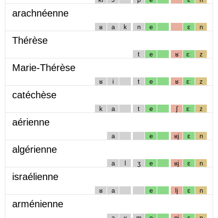
arachnéenne
ʁ
a
k
n
e
ɛ
n
Thérèse
t
e
ʁ
ɛː
z
Marie-Thérèse
ʁ
i
t
e
ʁ
ɛː
z
catéchèse
k
a
t
e
ʃ
ɛː
z
aérienne
a
e
ʁj
ɛ
n
algérienne
a
l
ʒ
e
ʁj
ɛ
n
israélienne
ʁ
a
e
lj
ɛ
n
arménienne
a
ʁ
m
e
nj
ɛ
n