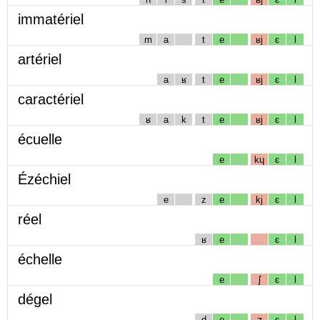
immatériel
m
a
t
e
ʁj
ɛ
l
artériel
a
ʁ
t
e
ʁj
ɛ
l
caractériel
ʁ
a
k
t
e
ʁj
ɛ
l
écuelle
e
kɥ
ɛ
l
Ézéchiel
e
z
e
kj
ɛ
l
réel
ʁ
e
ɛ
l
échelle
e
ʃ
ɛ
l
dégel
d
e
ʒ
ɛ
l