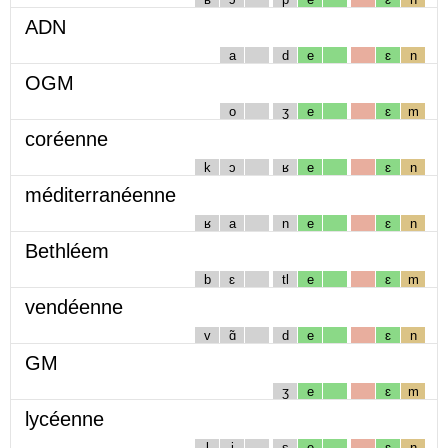
ADN
a
d
e
ɛ
n
OGM
o
ʒ
e
ɛ
m
coréenne
k
ɔ
ʁ
e
ɛ
n
méditerranéenne
ʁ
a
n
e
ɛ
n
Bethléem
b
ɛ
tl
e
ɛ
m
vendéenne
v
ɑ̃
d
e
ɛ
n
GM
ʒ
e
ɛ
m
lycéenne
l
i
s
e
ɛ
n