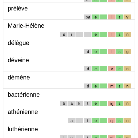
prélève
pʁ
e
l
ɛ
v
Marie-Hélène
ʁ
i
e
l
ɛ
n
délègue
d
e
l
ɛ
g
déveine
d
e
v
ɛ
n
démène
d
e
m
ɛ
n
bactérienne
b
a
k
t
e
ʁj
ɛ
n
athénienne
a
t
e
nj
ɛ
n
luthérienne
l
y
t
e
ʁj
ɛ
n