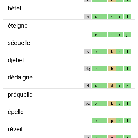
bétel
b
e
t
ɛ
l
éteigne
e
t
ɛ
ɲ
séquelle
s
e
k
ɛ
l
djebel
dʒ
e
b
ɛ
l
dédaigne
d
e
d
ɛ
ɲ
préquelle
pʁ
e
k
ɛ
l
épelle
e
p
ɛ
l
réveil
ʁ
e
v
ɛ
j