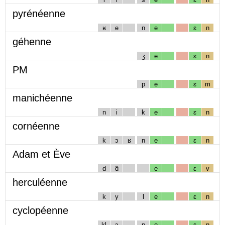
pyrénéenne
ʁ
e
n
e
ɛ
n
géhenne
ʒ
e
ɛ
n
PM
p
e
ɛ
m
manichéenne
n
i
k
e
ɛ
n
cornéenne
k
ɔ
ʁ
n
e
ɛ
n
Adam et Ève
d
ɑ̃
e
ɛ
v
herculéenne
k
y
l
e
ɛ
n
cyclopéenne
kl
ɔ
p
e
ɛ
n