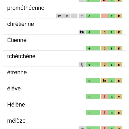
prométhéenne
m
e
t
e
ɛ
n
chrétienne
kʁ
e
tj
ɛ
n
Étienne
e
tj
ɛ
n
tchétchène
tʃ
e
tʃ
ɛ
n
étrenne
e
tʁ
ɛ
n
élève
e
l
ɛ
v
Hélène
e
l
ɛ
n
mélèze
m
e
l
ɛ
z