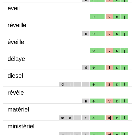
éveil
e
v
ɛ
j
réveille
ʁ
e
v
ɛ
j
éveille
e
v
ɛ
j
délaye
d
e
l
ɛ
j
diesel
d
i
e
z
ɛ
l
révèle
ʁ
e
v
ɛ
l
matériel
m
a
t
e
ʁj
ɛ
l
ministériel
n
i
s
t
e
ʁj
ɛ
l