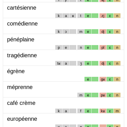
cartésienne
k
a
ʁ
t
e
zj
ɛ
n
comédienne
k
ɔ
m
e
dj
ɛ
n
pénéplaine
p
e
n
e
pl
ɛ
n
tragédienne
tʁ
a
ʒ
e
dj
ɛ
n
égrène
e
gʁ
ɛ
n
méprenne
m
e
pʁ
ɛ
n
café crème
k
a
f
e
kʁ
ɛ
m
européenne
ʁ
ɔ
p
e
ɛ
n