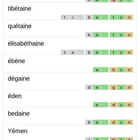
tibétaine
t
i
b
e
t
ɛ
n
quétaine
k
e
t
ɛ
n
élisabéthaine
z
a
b
e
t
ɛ
n
ébène
e
b
ɛ
n
dégaine
d
e
g
ɛ
n
éden
e
d
ɛ
n
bedaine
b
e
d
ɛ
n
Yémen
j
e
m
ɛ
n