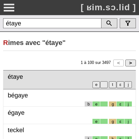
[ ʁim.sɔ.lid ]
R
imes avec "étaye"
1
à
100
sur
3497
étaye
bégaye
b
e
g
ɛ
j
égaye
e
g
ɛ
j
teckel
t
e
k
ɛ
l