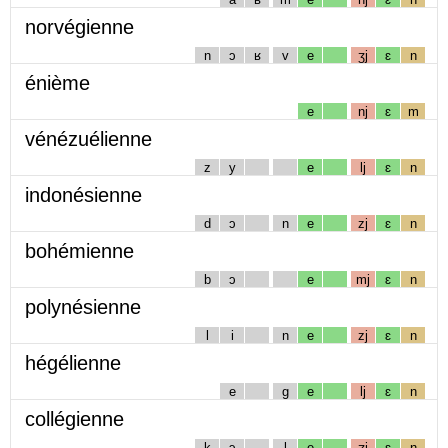
norvégienne
n
ɔ
ʁ
v
e
ʒj
ɛ
n
énième
e
nj
ɛ
m
vénézuélienne
z
y
e
lj
ɛ
n
indonésienne
d
ɔ
n
e
zj
ɛ
n
bohémienne
b
ɔ
e
mj
ɛ
n
polynésienne
l
i
n
e
zj
ɛ
n
hégélienne
e
g
e
lj
ɛ
n
collégienne
k
ɔ
l
e
ʒj
ɛ
n