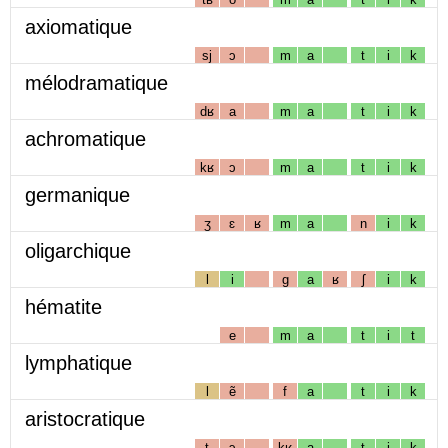
axiomatique
sj
ɔ
m
a
t
i
k
mélodramatique
dʁ
a
m
a
t
i
k
achromatique
kʁ
ɔ
m
a
t
i
k
germanique
ʒ
ɛ
ʁ
m
a
n
i
k
oligarchique
l
i
g
a
ʁ
ʃ
i
k
hématite
e
m
a
t
i
t
lymphatique
l
ẽ
f
a
t
i
k
aristocratique
t
ɔ
kʁ
a
t
i
k