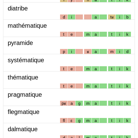
diatribe
d
i
a
tʁ
i
b
mathématique
t
e
m
a
t
i
k
pyramide
p
i
ʁ
a
m
i
d
systématique
t
e
m
a
t
i
k
thématique
t
e
m
a
t
i
k
pragmatique
pʁ
a
g
m
a
t
i
k
flegmatique
fl
ɛ
g
m
a
t
i
k
dalmatique
d
a
l
m
a
t
i
k