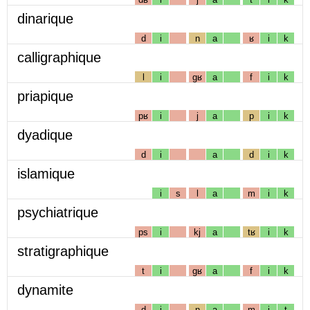
dinarique
d
i
n
a
ʁ
i
k
calligraphique
l
i
gʁ
a
f
i
k
priapique
pʁ
i
j
a
p
i
k
dyadique
d
i
a
d
i
k
islamique
i
s
l
a
m
i
k
psychiatrique
ps
i
kj
a
tʁ
i
k
stratigraphique
t
i
gʁ
a
f
i
k
dynamite
d
i
n
a
m
i
t