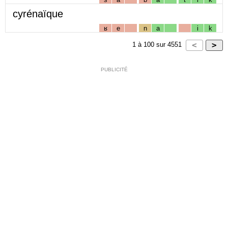
cyrénaïque
ʁ
e
n
a
i
k
1
à
100
sur
4551
PUBLICITÉ