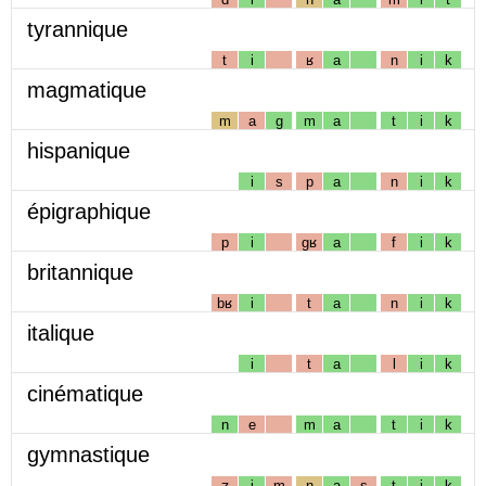
tyrannique
t
i
ʁ
a
n
i
k
magmatique
m
a
g
m
a
t
i
k
hispanique
i
s
p
a
n
i
k
épigraphique
p
i
gʁ
a
f
i
k
britannique
bʁ
i
t
a
n
i
k
italique
i
t
a
l
i
k
cinématique
n
e
m
a
t
i
k
gymnastique
ʒ
i
m
n
a
s
t
i
k