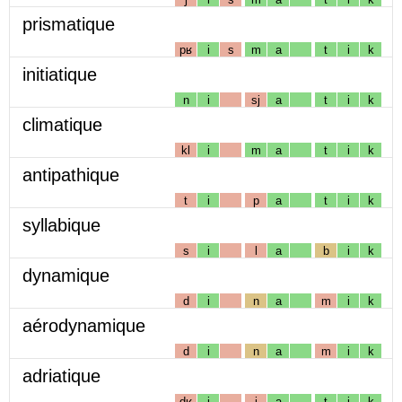
prismatique
pʁ
i
s
m
a
t
i
k
initiatique
n
i
sj
a
t
i
k
climatique
kl
i
m
a
t
i
k
antipathique
t
i
p
a
t
i
k
syllabique
s
i
l
a
b
i
k
dynamique
d
i
n
a
m
i
k
aérodynamique
d
i
n
a
m
i
k
adriatique
dʁ
i
j
a
t
i
k