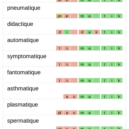
pneumatique
pn
ø
m
a
t
i
k
didactique
d
i
d
a
k
t
i
k
automatique
t
ɔ
m
a
t
i
k
symptomatique
t
ɔ
m
a
t
i
k
fantomatique
t
ɔ
m
a
t
i
k
asthmatique
a
s
m
a
t
i
k
plasmatique
pl
a
s
m
a
t
i
k
spermatique
sp
ɛ
ʁ
m
a
t
i
k