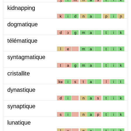
kidnapping
k
i
d
n
a
p
i
ɲ
dogmatique
d
ɔ
g
m
a
t
i
k
télématique
l
e
m
a
t
i
k
syntagmatique
t
a
g
m
a
t
i
k
cristallite
kʁ
i
s
t
a
l
i
t
dynastique
d
i
n
a
s
t
i
k
synaptique
s
i
n
a
p
t
i
k
lunatique
l
y
n
a
t
i
k