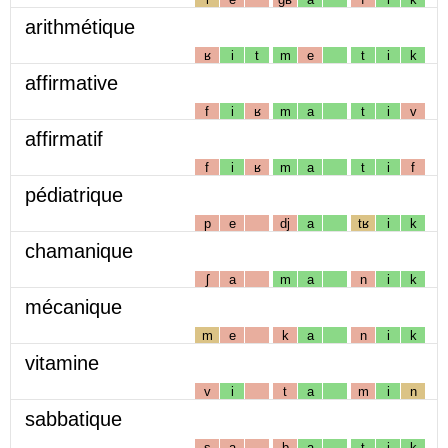
arithmétique
ʁ
i
t
m
e
t
i
k
affirmative
f
i
ʁ
m
a
t
i
v
affirmatif
f
i
ʁ
m
a
t
i
f
pédiatrique
p
e
dj
a
tʁ
i
k
chamanique
ʃ
a
m
a
n
i
k
mécanique
m
e
k
a
n
i
k
vitamine
v
i
t
a
m
i
n
sabbatique
s
a
b
a
t
i
k