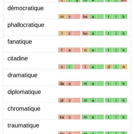
démocratique
m
ɔ
kʁ
a
t
i
k
phallocratique
l
ɔ
kʁ
a
t
i
k
fanatique
f
a
n
a
t
i
k
citadine
s
i
t
a
d
i
n
dramatique
dʁ
a
m
a
t
i
k
diplomatique
pl
ɔ
m
a
t
i
k
chromatique
kʁ
ɔ
m
a
t
i
k
traumatique
tʁ
o
m
a
t
i
k