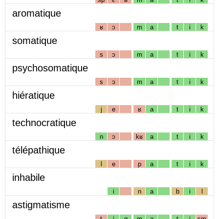
aromatique
ʁ
ɔ
m
a
t
i
k
somatique
s
ɔ
m
a
t
i
k
psychosomatique
s
ɔ
m
a
t
i
k
hiératique
j
e
ʁ
a
t
i
k
technocratique
n
ɔ
kʁ
a
t
i
k
télépathique
l
e
p
a
t
i
k
inhabile
i
n
a
b
i
l
astigmatisme
t
i
g
m
a
t
i
sm