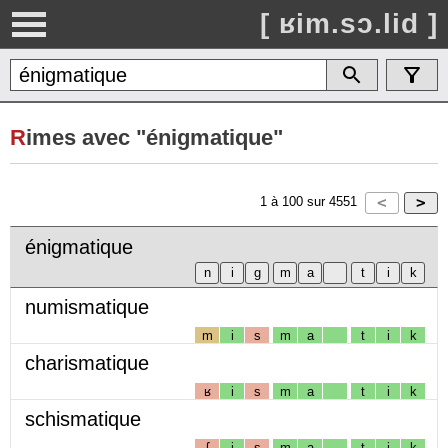
[ ʁim.sɔ.lid ]
R
imes avec "énigmatique"
1
à
100
sur
4551
énigmatique
numismatique
m
i
s
m
a
t
i
k
charismatique
ʁ
i
s
m
a
t
i
k
schismatique
ʃ
i
s
m
a
t
i
k