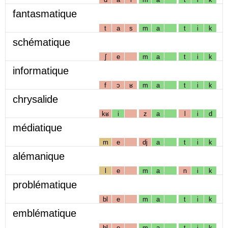
fantasmatique
t
a
s
m
a
t
i
k
schématique
ʃ
e
m
a
t
i
k
informatique
f
ɔ
ʁ
m
a
t
i
k
chrysalide
kʁ
i
z
a
l
i
d
médiatique
m
e
dj
a
t
i
k
alémanique
l
e
m
a
n
i
k
problématique
bl
e
m
a
t
i
k
emblématique
bl
e
m
a
t
i
k