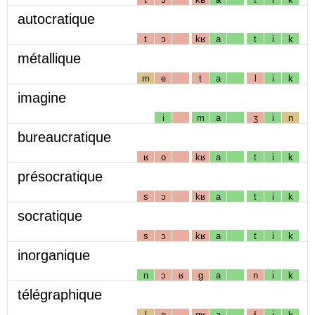
autocratique
t
ɔ
kʁ
a
t
i
k
métallique
m
e
t
a
l
i
k
imagine
i
m
a
ʒ
i
n
bureaucratique
ʁ
o
kʁ
a
t
i
k
présocratique
s
ɔ
kʁ
a
t
i
k
socratique
s
ɔ
kʁ
a
t
i
k
inorganique
n
ɔ
ʁ
g
a
n
i
k
télégraphique
l
e
gʁ
a
f
i
k