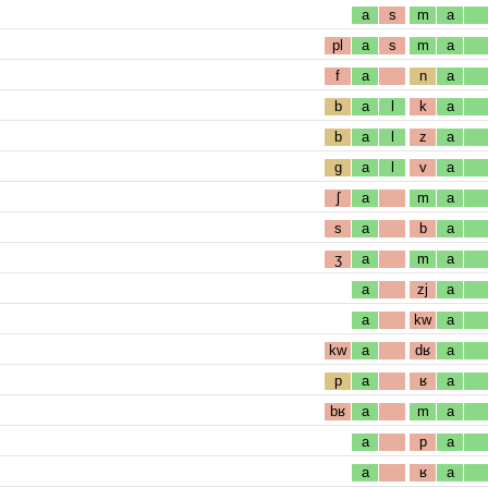
a
s
m
a
pl
a
s
m
a
f
a
n
a
b
a
l
k
a
b
a
l
z
a
g
a
l
v
a
ʃ
a
m
a
s
a
b
a
ʒ
a
m
a
a
zj
a
a
kw
a
kw
a
dʁ
a
p
a
ʁ
a
bʁ
a
m
a
a
p
a
a
ʁ
a