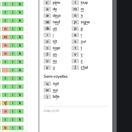
ɛː
p
è
re
l
l
oup
t
i
k
ə
d
e
m
m
t
i
k
ø
d
eu
x
n
n
t
i
k
œ
n
eu
f
ɲ
si
gn
e
œ̃
un
p
p
n
i
k
i
i
ʁ
r
m
i
k
o
t
ô
t
s
s
ur
n
i
k
ɔ
t
o
ge
t
t
n
i
k
ɔ̃
on
v
v
u
ou
z
z
t
i
k
y
u
ʃ
ch
at
i
k
Semi-voyelles
t
i
k
ɥ
n
u
it
t
i
k
w
ou
i
t
i
k
j
bi
ll
e
tʃ
i
k
n
i
k
PUBLICITÉ
t
i
k
b
i
k