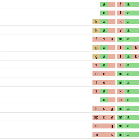
a
f
a
a
l
a
k
a
ʁ
a
k
a
ʁ
a
f
ɔ
ʁ
m
a
g
a
l
a
k
e
g
a
l
a
k
s
a
s
a
n
e
m
a
l
e
m
a
s
a
k
a
a
p
a
fl
ɛ
g
m
a
sp
ɛ
ʁ
m
a
n
i
g
m
a
m
i
s
m
a