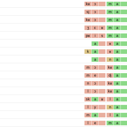
kʁ
ɔ
m
a
sj
ɔ
m
a
kʁ
ɔ
m
a
ʒ
ɛ
ʁ
m
a
pʁ
i
s
m
a
a
ʁ
a
k
a
ʁ
a
a
n
a
m
ɔ
kʁ
a
m
e
dj
a
n
ɔ
kʁ
a
l
ɔ
kʁ
a
sk
a
ʁ
l
a
l
y
n
a
m
a
l
a
l
e
m
a