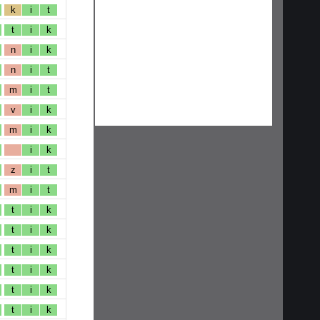
k
i
t
t
i
k
n
i
k
n
i
t
m
i
t
v
i
k
m
i
k
i
k
z
i
t
m
i
t
t
i
k
t
i
k
t
i
k
t
i
k
t
i
k
t
i
k