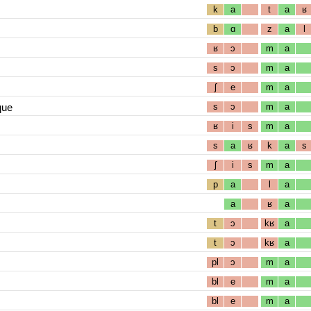
k
a
t
a
ʁ
b
ɑ
z
a
l
ʁ
ɔ
m
a
s
ɔ
m
a
ʃ
e
m
a
que
s
ɔ
m
a
ʁ
i
s
m
a
s
a
ʁ
k
a
s
ʃ
i
s
m
a
p
a
l
a
a
ʁ
a
t
ɔ
kʁ
a
t
ɔ
kʁ
a
pl
ɔ
m
a
bl
e
m
a
bl
e
m
a