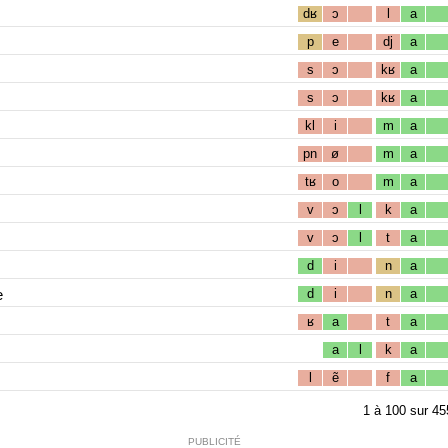
dʁ
ɔ
l
a
p
e
dj
a
s
ɔ
kʁ
a
s
ɔ
kʁ
a
kl
i
m
a
pn
ø
m
a
tʁ
o
m
a
v
ɔ
l
k
a
v
ɔ
l
t
a
d
i
n
a
e
d
i
n
a
ʁ
a
t
a
a
l
k
a
l
ẽ
f
a
1
à
100
sur
45
PUBLICITÉ