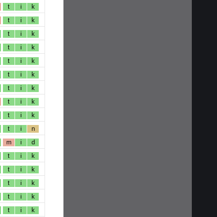
t
i
k
t
i
k
t
i
k
t
i
k
t
i
k
t
i
k
t
i
k
t
i
k
t
i
k
t
i
n
m
i
d
t
i
k
t
i
k
t
i
k
t
i
k
t
i
k