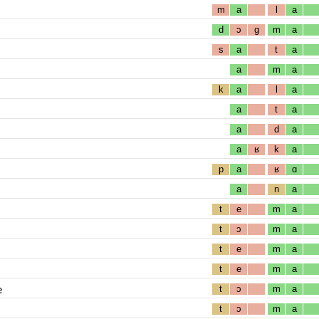
m
a
l
a
d
ɔ
g
m
a
s
a
t
a
a
m
a
k
a
l
a
a
t
a
a
d
a
a
ʁ
k
a
p
a
ʁ
ɑ
a
n
a
t
e
m
a
t
ɔ
m
a
t
e
m
a
t
e
m
a
e
t
ɔ
m
a
t
ɔ
m
a