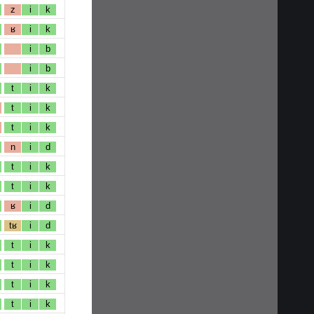
z
i
k
ʁ
i
k
i
b
i
b
t
i
k
t
i
k
t
i
k
n
i
d
t
i
k
t
i
k
ʁ
i
d
tʁ
i
d
t
i
k
t
i
k
t
i
k
t
i
k