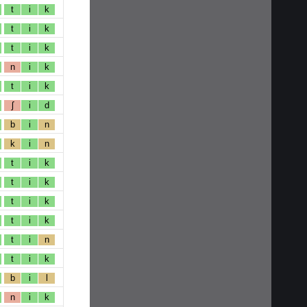
t
i
k
t
i
k
t
i
k
n
i
k
t
i
k
ʃ
i
d
b
i
n
k
i
n
t
i
k
t
i
k
t
i
k
t
i
k
t
i
n
t
i
k
b
i
l
n
i
k