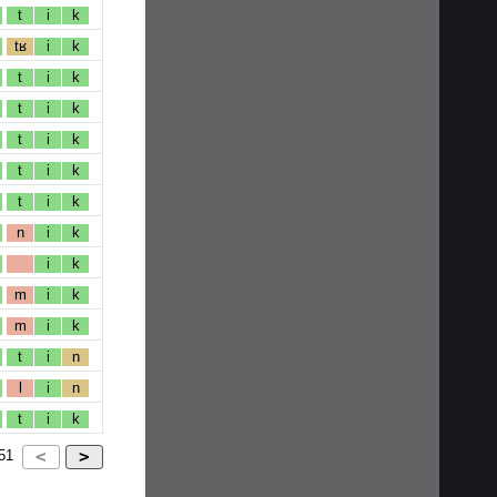
t
i
k
tʁ
i
k
t
i
k
t
i
k
t
i
k
t
i
k
t
i
k
n
i
k
i
k
m
i
k
m
i
k
t
i
n
l
i
n
t
i
k
51