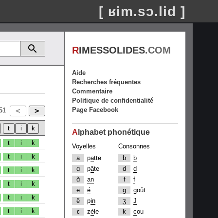
[ ʁim.sɔ.lid ]
R
IMESSOLIDES
.COM
Aide
Recherches fréquentes
Commentaire
Politique de confidentialité
Page Facebook
51
A
lphabet phonétique
t
i
k
Voyelles
Consonnes
t
i
k
a
p
a
tte
b
b
ɑ
p
â
te
d
d
t
i
k
ɑ̃
an
f
f
t
i
k
e
é
g
g
oût
t
i
k
ẽ
p
in
ʒ
J
t
i
k
ɛ
z
è
le
k
c
ou