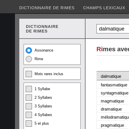
DICTIONNAIRE DE RIMES
CHAMPS LEXICAUX
DICTIONNAIRE
DE RIMES
R
imes ave
Assonance
Rime
Mots rares inclus
dalmatique
fantasmatique
1 Syllabe
syntagmatique
2 Syllabes
magmatique
3 Syllabes
dramatique
4 Syllabes
mélodramatiqu
5 et plus
pragmatique