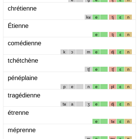
chrétienne
kʁ
e
tj
ɛ
n
Étienne
e
tj
ɛ
n
comédienne
k
ɔ
m
e
dj
ɛ
n
tchétchène
tʃ
e
tʃ
ɛ
n
pénéplaine
p
e
n
e
pl
ɛ
n
tragédienne
tʁ
a
ʒ
e
dj
ɛ
n
étrenne
e
tʁ
ɛ
n
méprenne
m
e
pʁ
ɛ
n