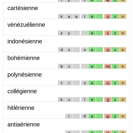
cartésienne
k
a
ʁ
t
e
zj
ɛ
n
vénézuélienne
z
y
e
lj
ɛ
n
indonésienne
d
ɔ
n
e
zj
ɛ
n
bohémienne
b
ɔ
e
mj
ɛ
n
polynésienne
l
i
n
e
zj
ɛ
n
collégienne
k
ɔ
l
e
ʒj
ɛ
n
hitlérienne
i
tl
e
ʁj
ɛ
n
antiaérienne
a
e
ʁj
ɛ
n