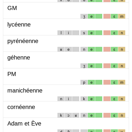
GM
ʒ
e
ɛ
m
lycéenne
l
i
s
e
ɛ
n
pyrénéenne
ʁ
e
n
e
ɛ
n
géhenne
ʒ
e
ɛ
n
PM
p
e
ɛ
m
manichéenne
n
i
k
e
ɛ
n
cornéenne
k
ɔ
ʁ
n
e
ɛ
n
Adam et Ève
d
ɑ̃
e
ɛ
v