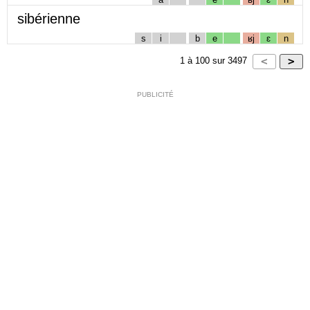
sibérienne
s
i
b
e
ʁj
ɛ
n
1
à
100
sur
3497
PUBLICITÉ