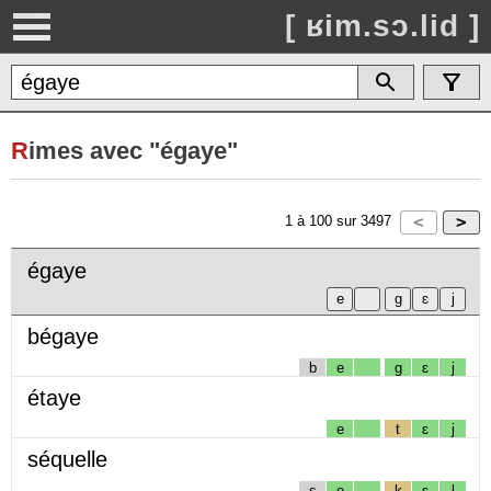
[ ʁim.sɔ.lid ]
R
imes avec "égaye"
1
à
100
sur
3497
égaye
bégaye
b
e
g
ɛ
j
étaye
e
t
ɛ
j
séquelle
s
e
k
ɛ
l