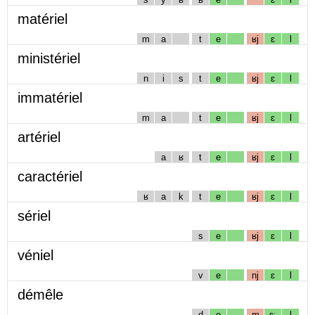
matériel
m
a
t
e
ʁj
ɛ
l
ministériel
n
i
s
t
e
ʁj
ɛ
l
immatériel
m
a
t
e
ʁj
ɛ
l
artériel
a
ʁ
t
e
ʁj
ɛ
l
caractériel
ʁ
a
k
t
e
ʁj
ɛ
l
sériel
s
e
ʁj
ɛ
l
véniel
v
e
nj
ɛ
l
démêle
d
e
m
ɛː
l