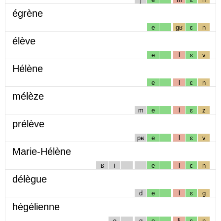
égrène
e
gʁ
ɛ
n
élève
e
l
ɛ
v
Hélène
e
l
ɛ
n
mélèze
m
e
l
ɛ
z
prélève
pʁ
e
l
ɛ
v
Marie-Hélène
ʁ
i
e
l
ɛ
n
délègue
d
e
l
ɛ
g
hégélienne
e
g
e
lj
ɛ
n