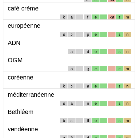
café crème
k
a
f
e
kʁ
ɛ
m
européenne
ʁ
ɔ
p
e
ɛ
n
ADN
a
d
e
ɛ
n
OGM
o
ʒ
e
ɛ
m
coréenne
k
ɔ
ʁ
e
ɛ
n
méditerranéenne
ʁ
a
n
e
ɛ
n
Bethléem
b
ɛ
tl
e
ɛ
m
vendéenne
v
ɑ̃
d
e
ɛ
n