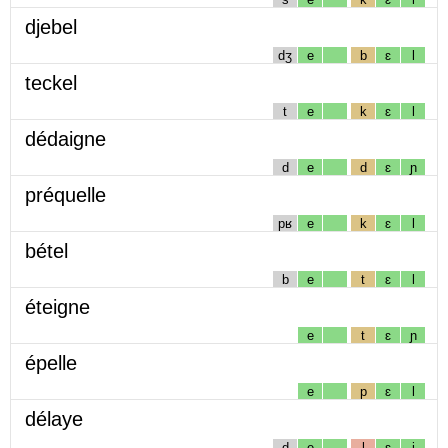
djebel
dʒ
e
b
ɛ
l
teckel
t
e
k
ɛ
l
dédaigne
d
e
d
ɛ
ɲ
préquelle
pʁ
e
k
ɛ
l
bétel
b
e
t
ɛ
l
éteigne
e
t
ɛ
ɲ
épelle
e
p
ɛ
l
délaye
d
e
l
ɛ
j