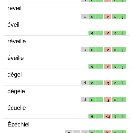
réveil
ʁ
e
v
ɛ
j
éveil
e
v
ɛ
j
réveille
ʁ
e
v
ɛ
j
éveille
e
v
ɛ
j
dégel
d
e
ʒ
ɛ
l
dégèle
d
e
ʒ
ɛ
l
écuelle
e
kɥ
ɛ
l
Ézéchiel
e
z
e
kj
ɛ
l