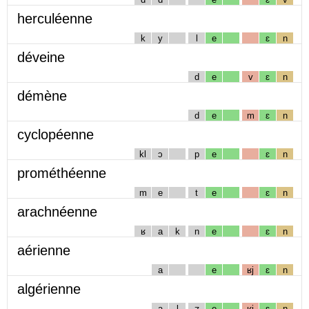
herculéenne
k
y
l
e
ɛ
n
déveine
d
e
v
ɛ
n
démène
d
e
m
ɛ
n
cyclopéenne
kl
ɔ
p
e
ɛ
n
prométhéenne
m
e
t
e
ɛ
n
arachnéenne
ʁ
a
k
n
e
ɛ
n
aérienne
a
e
ʁj
ɛ
n
algérienne
a
l
ʒ
e
ʁj
ɛ
n