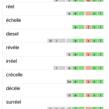
réel
ʁ
e
ɛ
l
échelle
e
ʃ
ɛ
l
diesel
d
i
e
z
ɛ
l
révèle
ʁ
e
v
ɛ
l
irréel
i
ʁ
e
ɛ
l
crécelle
kʁ
e
s
ɛ
l
décèle
d
e
s
ɛ
l
surréel
s
y
ʁ
ʁ
e
ɛ
l