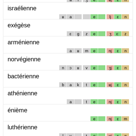
israélienne
ʁ
a
e
lj
ɛ
n
exégèse
ɛ
g
z
e
ʒ
ɛː
z
arménienne
a
ʁ
m
e
nj
ɛ
n
norvégienne
n
ɔ
ʁ
v
e
ʒj
ɛ
n
bactérienne
b
a
k
t
e
ʁj
ɛ
n
athénienne
a
t
e
nj
ɛ
n
énième
e
nj
ɛ
m
luthérienne
l
y
t
e
ʁj
ɛ
n