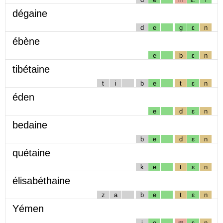
dégaine
d
e
g
ɛ
n
ébène
e
b
ɛ
n
tibétaine
t
i
b
e
t
ɛ
n
éden
e
d
ɛ
n
bedaine
b
e
d
ɛ
n
quétaine
k
e
t
ɛ
n
élisabéthaine
z
a
b
e
t
ɛ
n
Yémen
j
e
m
ɛ
n