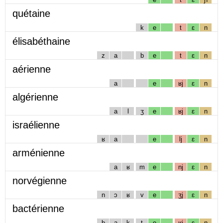
quétaine
k
e
t
ɛ
n
élisabéthaine
z
a
b
e
t
ɛ
n
aérienne
a
e
ʁj
ɛ
n
algérienne
a
l
ʒ
e
ʁj
ɛ
n
israélienne
ʁ
a
e
lj
ɛ
n
arménienne
a
ʁ
m
e
nj
ɛ
n
norvégienne
n
ɔ
ʁ
v
e
ʒj
ɛ
n
bactérienne
b
a
k
t
e
ʁj
ɛ
n