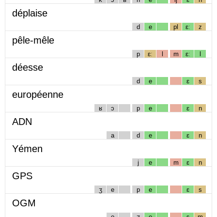
déplaise
d
e
pl
ɛː
z
pêle-mêle
p
ɛː
l
m
ɛː
l
déesse
d
e
ɛ
s
européenne
ʁ
ɔ
p
e
ɛ
n
ADN
a
d
e
ɛ
n
Yémen
j
e
m
ɛ
n
GPS
ʒ
e
p
e
ɛ
s
OGM
o
ʒ
e
ɛ
m