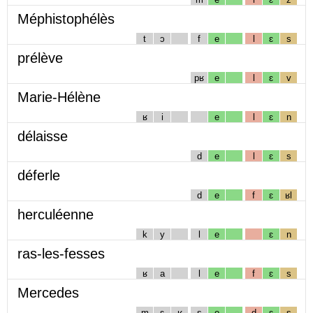
Méphistophélès
t
ɔ
f
e
l
ɛ
s
prélève
pʁ
e
l
ɛ
v
Marie-Hélène
ʁ
i
e
l
ɛ
n
délaisse
d
e
l
ɛ
s
déferle
d
e
f
ɛ
ʁl
herculéenne
k
y
l
e
ɛ
n
ras-les-fesses
ʁ
a
l
e
f
ɛ
s
Mercedes
m
ɛ
ʁ
s
e
d
ɛ
s