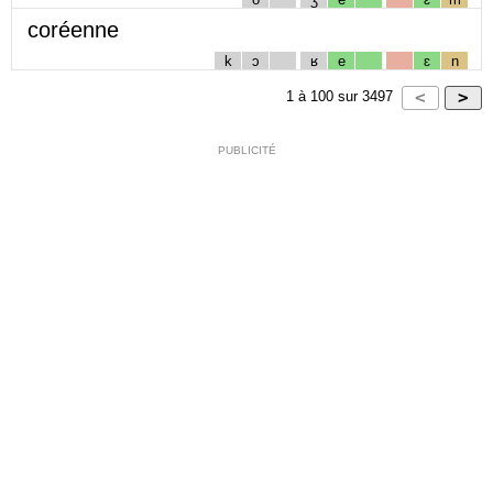
coréenne
k
ɔ
ʁ
e
ɛ
n
1
à
100
sur
3497
PUBLICITÉ