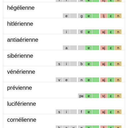
hégélienne
e
g
e
lj
ɛ
n
hitlérienne
i
tl
e
ʁj
ɛ
n
antiaérienne
a
e
ʁj
ɛ
n
sibérienne
s
i
b
e
ʁj
ɛ
n
vénérienne
v
e
n
e
ʁj
ɛ
n
prévienne
pʁ
e
vj
ɛ
n
luciférienne
s
i
f
e
ʁj
ɛ
n
cornélienne
k
ɔ
ʁ
n
e
lj
ɛ
n