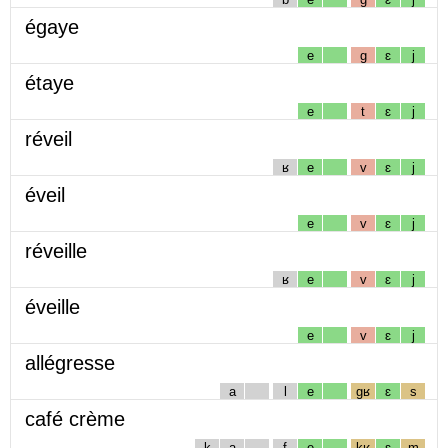
égaye
e
g
ɛ
j
étaye
e
t
ɛ
j
réveil
ʁ
e
v
ɛ
j
éveil
e
v
ɛ
j
réveille
ʁ
e
v
ɛ
j
éveille
e
v
ɛ
j
allégresse
a
l
e
gʁ
ɛ
s
café crème
k
a
f
e
kʁ
ɛ
m