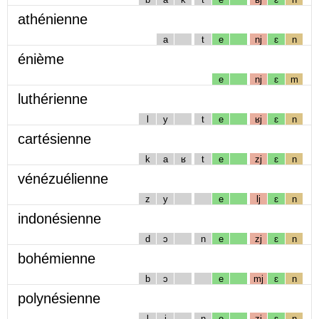
athénienne
a
t
e
nj
ɛ
n
énième
e
nj
ɛ
m
luthérienne
l
y
t
e
ʁj
ɛ
n
cartésienne
k
a
ʁ
t
e
zj
ɛ
n
vénézuélienne
z
y
e
lj
ɛ
n
indonésienne
d
ɔ
n
e
zj
ɛ
n
bohémienne
b
ɔ
e
mj
ɛ
n
polynésienne
l
i
n
e
zj
ɛ
n