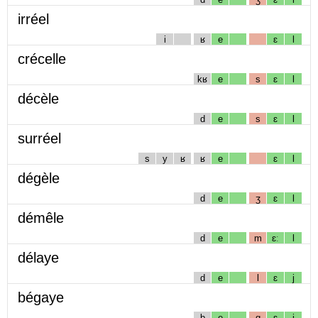
irréel
i
ʁ
e
ɛ
l
crécelle
kʁ
e
s
ɛ
l
décèle
d
e
s
ɛ
l
surréel
s
y
ʁ
ʁ
e
ɛ
l
dégèle
d
e
ʒ
ɛ
l
démêle
d
e
m
ɛː
l
délaye
d
e
l
ɛ
j
bégaye
b
e
g
ɛ
j