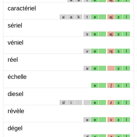
caractériel
ʁ
a
k
t
e
ʁj
ɛ
l
sériel
s
e
ʁj
ɛ
l
véniel
v
e
nj
ɛ
l
réel
ʁ
e
ɛ
l
échelle
e
ʃ
ɛ
l
diesel
d
i
e
z
ɛ
l
révèle
ʁ
e
v
ɛ
l
dégel
d
e
ʒ
ɛ
l