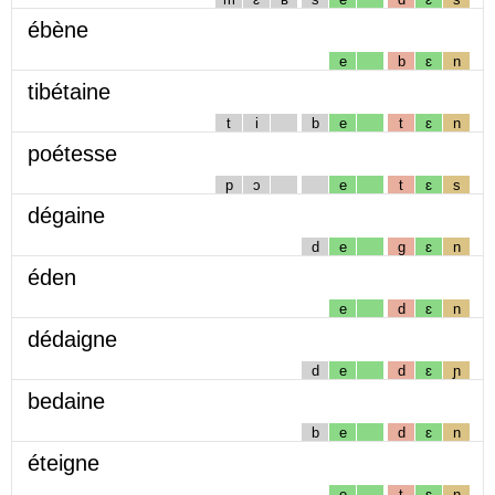
ébène
e
b
ɛ
n
tibétaine
t
i
b
e
t
ɛ
n
poétesse
p
ɔ
e
t
ɛ
s
dégaine
d
e
g
ɛ
n
éden
e
d
ɛ
n
dédaigne
d
e
d
ɛ
ɲ
bedaine
b
e
d
ɛ
n
éteigne
e
t
ɛ
ɲ