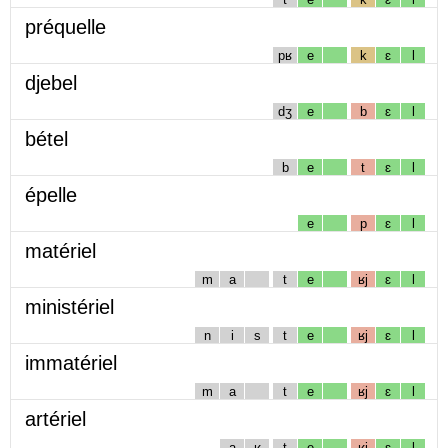
préquelle
pʁ
e
k
ɛ
l
djebel
dʒ
e
b
ɛ
l
bétel
b
e
t
ɛ
l
épelle
e
p
ɛ
l
matériel
m
a
t
e
ʁj
ɛ
l
ministériel
n
i
s
t
e
ʁj
ɛ
l
immatériel
m
a
t
e
ʁj
ɛ
l
artériel
a
ʁ
t
e
ʁj
ɛ
l