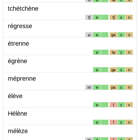
tchétchène
tʃ
e
tʃ
ɛ
n
régresse
ʁ
e
gʁ
ɛ
s
étrenne
e
tʁ
ɛ
n
égrène
e
gʁ
ɛ
n
méprenne
m
e
pʁ
ɛ
n
élève
e
l
ɛ
v
Hélène
e
l
ɛ
n
mélèze
m
e
l
ɛ
z