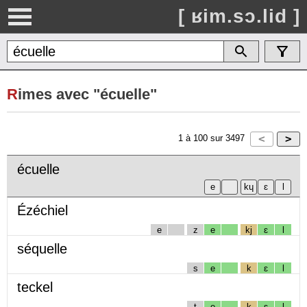
[ ʁim.sɔ.lid ]
R
imes avec "écuelle"
1
à
100
sur
3497
écuelle
Ézéchiel
e
z
e
kj
ɛ
l
séquelle
s
e
k
ɛ
l
teckel
t
e
k
ɛ
l