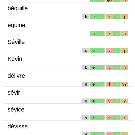
béquille
b
e
k
i
j
équine
e
k
i
n
Séville
s
e
v
i
j
Kevin
k
e
v
i
n
délivre
d
e
l
i
vʁ
sévir
s
e
v
i
ʁ
sévice
s
e
v
i
s
dévisse
d
e
v
i
s