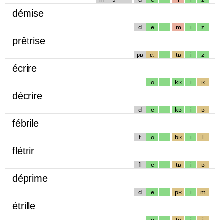
démise
d
e
m
i
z
prêtrise
pʁ
ɛː
tʁ
i
z
écrire
e
kʁ
i
ʁ
décrire
d
e
kʁ
i
ʁ
fébrile
f
e
bʁ
i
l
flétrir
fl
e
tʁ
i
ʁ
déprime
d
e
pʁ
i
m
étrille
e
tʁ
i
j