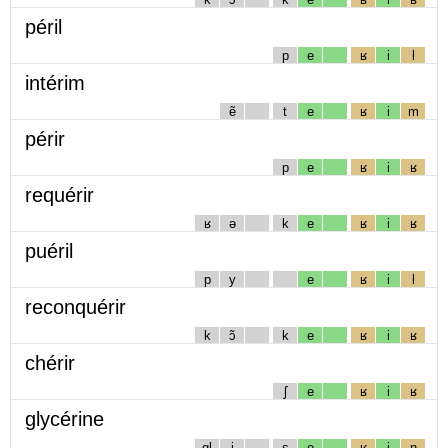
péril
p
e
ʁ
i
l
intérim
ẽ
t
e
ʁ
i
m
périr
p
e
ʁ
i
ʁ
requérir
ʁ
ə
k
e
ʁ
i
ʁ
puéril
p
y
e
ʁ
i
l
reconquérir
k
ɔ̃
k
e
ʁ
i
ʁ
chérir
ʃ
e
ʁ
i
ʁ
glycérine
gl
i
s
e
ʁ
i
n