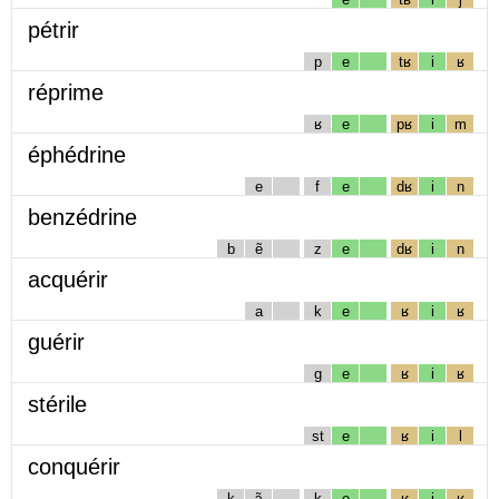
pétrir
p
e
tʁ
i
ʁ
réprime
ʁ
e
pʁ
i
m
éphédrine
e
f
e
dʁ
i
n
benzédrine
b
ẽ
z
e
dʁ
i
n
acquérir
a
k
e
ʁ
i
ʁ
guérir
g
e
ʁ
i
ʁ
stérile
st
e
ʁ
i
l
conquérir
k
ɔ̃
k
e
ʁ
i
ʁ