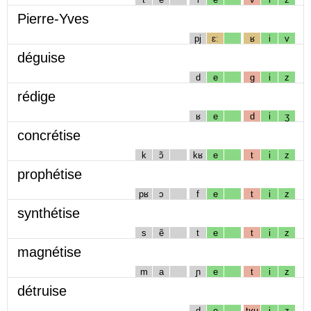
Pierre-Yves
pj
ɛː
ʁ
i
v
déguise
d
e
g
i
z
rédige
ʁ
e
d
i
ʒ
concrétise
k
ɔ̃
kʁ
e
t
i
z
prophétise
pʁ
ɔ
f
e
t
i
z
synthétise
s
ẽ
t
e
t
i
z
magnétise
m
a
ɲ
e
t
i
z
détruise
d
e
tʁɥ
i
z