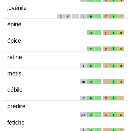
juvénile
ʒ
y
v
e
n
i
l
épine
e
p
i
n
épice
e
p
i
s
rétine
ʁ
e
t
i
n
métis
m
e
t
i
s
débile
d
e
b
i
l
prédire
pʁ
e
d
i
ʁ
fétiche
f
e
t
i
ʃ