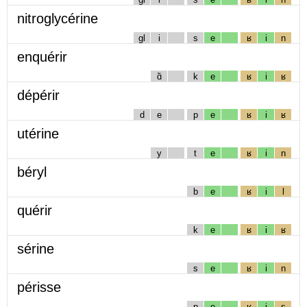
nitroglycérine
gl
i
s
e
ʁ
i
n
enquérir
ɑ̃
k
e
ʁ
i
ʁ
dépérir
d
e
p
e
ʁ
i
ʁ
utérine
y
t
e
ʁ
i
n
béryl
b
e
ʁ
i
l
quérir
k
e
ʁ
i
ʁ
sérine
s
e
ʁ
i
n
périsse
p
e
ʁ
i
s