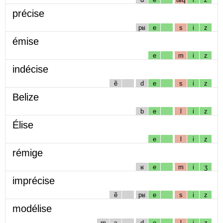
précise
pʁ
e
s
i
z
émise
e
m
i
z
indécise
ẽ
d
e
s
i
z
Belize
b
e
l
i
z
Élise
e
l
i
z
rémige
ʁ
e
m
i
ʒ
imprécise
ẽ
pʁ
e
s
i
z
modélise
m
ɔ
d
e
l
i
z