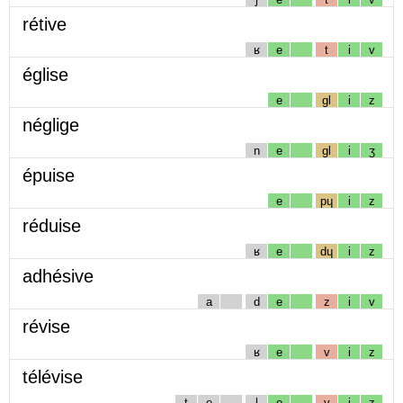
rétive
ʁ
e
t
i
v
église
e
gl
i
z
néglige
n
e
gl
i
ʒ
épuise
e
pɥ
i
z
réduise
ʁ
e
dɥ
i
z
adhésive
a
d
e
z
i
v
révise
ʁ
e
v
i
z
télévise
t
e
l
e
v
i
z