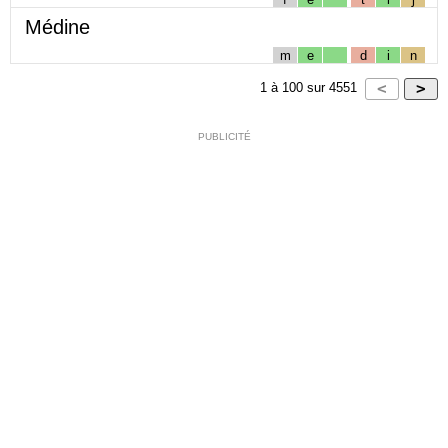
Médine
m
e
d
i
n
1
à
100
sur
4551
PUBLICITÉ