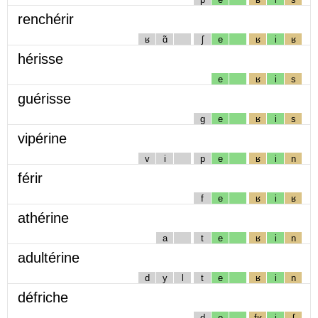
renchérir
ʁ
ɑ̃
ʃ
e
ʁ
i
ʁ
hérisse
e
ʁ
i
s
guérisse
g
e
ʁ
i
s
vipérine
v
i
p
e
ʁ
i
n
férir
f
e
ʁ
i
ʁ
athérine
a
t
e
ʁ
i
n
adultérine
d
y
l
t
e
ʁ
i
n
défriche
d
e
fʁ
i
ʃ