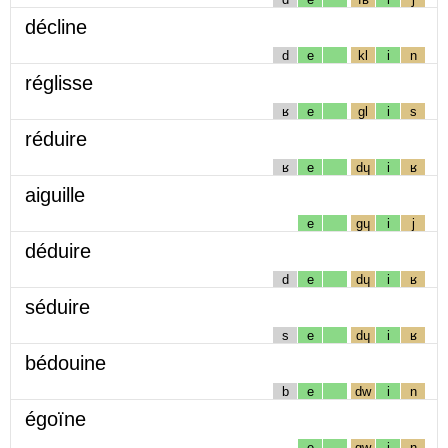
décline
d
e
kl
i
n
réglisse
ʁ
e
gl
i
s
réduire
ʁ
e
dɥ
i
ʁ
aiguille
e
gɥ
i
j
déduire
d
e
dɥ
i
ʁ
séduire
s
e
dɥ
i
ʁ
bédouine
b
e
dw
i
n
égoïne
e
gw
i
n