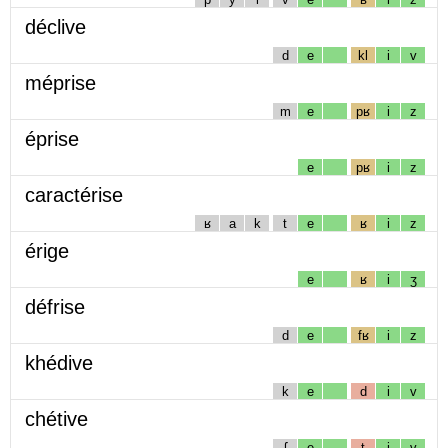
déclive
d
e
kl
i
v
méprise
m
e
pʁ
i
z
éprise
e
pʁ
i
z
caractérise
ʁ
a
k
t
e
ʁ
i
z
érige
e
ʁ
i
ʒ
défrise
d
e
fʁ
i
z
khédive
k
e
d
i
v
chétive
ʃ
e
t
i
v