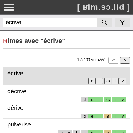
[ ʁim.sɔ.lid ]
R
imes avec "écrive"
1
à
100
sur
4551
écrive
décrive
d
e
kʁ
i
v
dérive
d
e
ʁ
i
v
pulvérise
p
y
l
v
e
ʁ
i
z