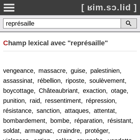
[ ʁim.sɔ.lid ]
C
hamp lexical avec "représaille"
vengeance
,
massacre
,
guise
,
palestinien
,
assassinat
,
rébellion
,
riposte
,
soulèvement
,
boycottage
,
Châteaubriant
,
exaction
,
otage
,
punition
,
raid
,
ressentiment
,
répression
,
résistance
,
sanction
,
attaques
,
attentat
,
bombardement
,
bombe
,
réparation
,
résistant
,
soldat
,
armagnac
,
craindre
,
protéger
,