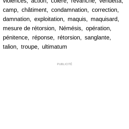
violences
,
action
,
colère
,
revanche
,
vendetta
,
camp
,
châtiment
,
condamnation
,
correction
,
damnation
,
exploitation
,
maquis
,
maquisard
,
mesure de rétorsion
,
Némésis
,
opération
,
pénitence
,
réponse
,
rétorsion
,
sanglante
,
talion
,
troupe
,
ultimatum
PUBLICITÉ