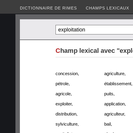
DICTIONNAIRE DE RIMES
CHAMPS LEXICAUX
C
hamp lexical avec "expl
concession
,
agriculture
,
pétrole
,
établissement
,
agricole
,
puits
,
exploiter
,
application
,
distribution
,
agriculteur
,
sylviculture
,
bail
,