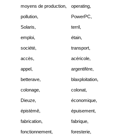
moyens de production
,
operating
,
pollution
,
PowerPC
,
Solaris
,
terril
,
emploi
,
étain
,
société
,
transport
,
accès
,
acéricole
,
appel
,
argentifère
,
betterave
,
blaxploitation
,
colonage
,
colonat
,
Dieuze
,
économique
,
épistèmê
,
épuisement
,
fabrication
,
fabrique
,
fonctionnement
,
foresterie
,