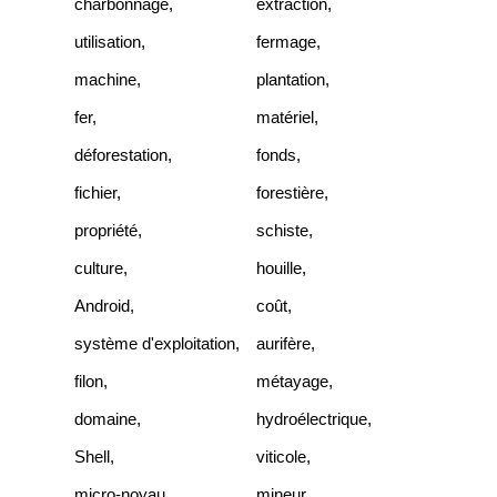
charbonnage
,
extraction
,
utilisation
,
fermage
,
machine
,
plantation
,
fer
,
matériel
,
déforestation
,
fonds
,
fichier
,
forestière
,
propriété
,
schiste
,
culture
,
houille
,
Android
,
coût
,
système d'exploitation
,
aurifère
,
filon
,
métayage
,
domaine
,
hydroélectrique
,
Shell
,
viticole
,
micro-noyau
,
mineur
,