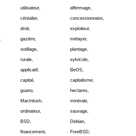
utilisateur
,
affermage
,
céréalier
,
concessionnaire
,
droit
,
exploiteur
,
,
gazière
,
métayer
,
outillage
,
plantage
,
rurale
,
sylvicole
,
applicatif
,
BeOS
,
capital
,
capitalisme
,
guano
,
hectares
,
MacIntosh
,
minérale
,
ordinateur
,
sauvage
,
BSD
,
Debian
,
financement
,
FreeBSD
,