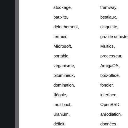
stockage
,
tramway
,
bauxite
,
bestiaux
,
défrichement
,
disquette
,
fermier
,
gaz de schiste
Microsoft
,
Multics
,
portable
,
processeur
,
véganisme
,
AmigaOS
,
bitumineux
,
box-office
,
domination
,
foncier
,
illégale
,
interface
,
multiboot
,
OpenBSD
,
uranium
,
amodiation
,
déficit
,
données
,