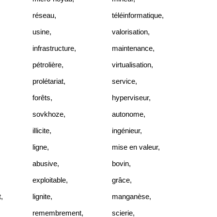
réseau
,
téléinformatique
,
usine
,
valorisation
,
infrastructure
,
maintenance
,
pétrolière
,
virtualisation
,
prolétariat
,
service
,
forêts
,
hyperviseur
,
sovkhoze
,
autonome
,
illicite
,
ingénieur
,
ligne
,
mise en valeur
,
abusive
,
bovin
,
exploitable
,
grâce
,
t
,
lignite
,
manganèse
,
remembrement
,
scierie
,