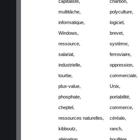
capitaliste
,
charbon
,
multitâche
,
polyculture
,
informatique
,
logiciel
,
Windows
,
brevet
,
ressource
,
système
,
salariat
,
ferroviaire
,
industrielle
,
oppression
,
tourbe
,
commerciale
,
plus-value
,
Unix
,
phosphate
,
portabilité
,
cheptel
,
commerce
,
ressources naturelles
,
céréale
,
kibboutz
,
ranch
,
aliénation
,
houillère
,