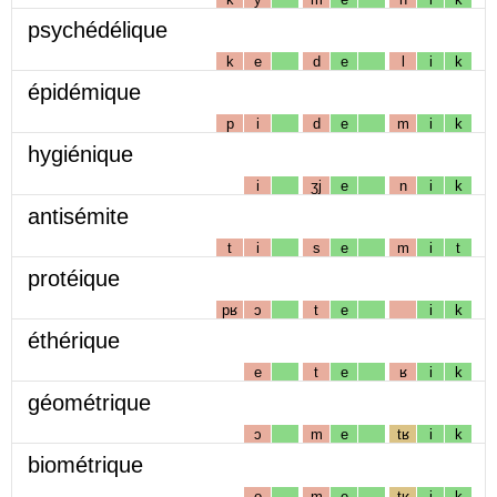
psychédélique
k
e
d
e
l
i
k
épidémique
p
i
d
e
m
i
k
hygiénique
i
ʒj
e
n
i
k
antisémite
t
i
s
e
m
i
t
protéique
pʁ
ɔ
t
e
i
k
éthérique
e
t
e
ʁ
i
k
géométrique
ɔ
m
e
tʁ
i
k
biométrique
o
m
e
tʁ
i
k