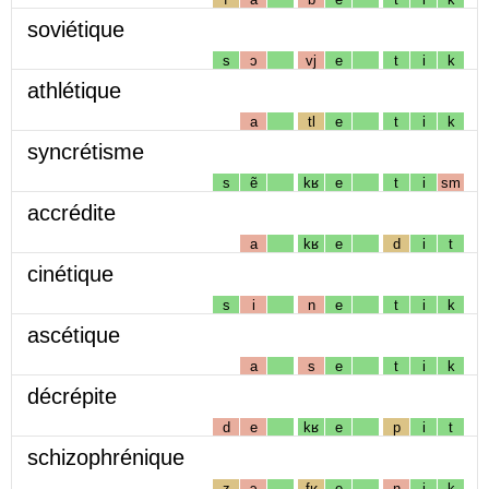
soviétique
s
ɔ
vj
e
t
i
k
athlétique
a
tl
e
t
i
k
syncrétisme
s
ẽ
kʁ
e
t
i
sm
accrédite
a
kʁ
e
d
i
t
cinétique
s
i
n
e
t
i
k
ascétique
a
s
e
t
i
k
décrépite
d
e
kʁ
e
p
i
t
schizophrénique
z
ɔ
fʁ
e
n
i
k