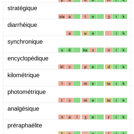
stratégique
stʁ
a
t
e
ʒ
i
k
diarrhéique
a
ʁ
e
i
k
synchronique
s
ẽ
kʁ
ɔ
n
i
k
encyclopédique
kl
ɔ
p
e
d
i
k
kilométrique
l
ɔ
m
e
tʁ
i
k
photométrique
t
ɔ
m
e
tʁ
i
k
analgésique
n
a
l
ʒ
e
z
i
k
préraphaélite
f
a
e
l
i
t