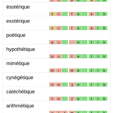
ésotérique
z
ɔ
t
e
ʁ
i
k
exotérique
z
ɔ
t
e
ʁ
i
k
poétique
p
ɔ
e
t
i
k
hypothétique
p
ɔ
t
e
t
i
k
mimétique
m
i
m
e
t
i
k
cynégétique
n
e
ʒ
e
t
i
k
catéchétique
t
e
ʃ
e
t
i
k
arithmétique
ʁ
i
t
m
e
t
i
k