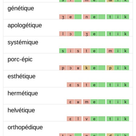
génétique
ʒ
e
n
e
t
i
k
apologétique
l
ɔ
ʒ
e
t
i
k
systémique
s
i
s
t
e
m
i
k
porc-épic
p
ɔ
ʁ
k
e
p
i
k
esthétique
ɛ
s
t
e
t
i
k
hermétique
ɛ
ʁ
m
e
t
i
k
helvétique
ɛ
l
v
e
t
i
k
orthopédique
t
ɔ
p
e
d
i
k