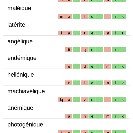
maléique
m
a
l
e
i
k
latérite
l
a
t
e
ʁ
i
t
angélique
ɑ̃
ʒ
e
l
i
k
endémique
ɑ̃
d
e
m
i
k
hellénique
ɛ
l
e
n
i
k
machiavélique
kj
a
v
e
l
i
k
anémique
a
n
e
m
i
k
photogénique
t
ɔ
ʒ
e
n
i
k