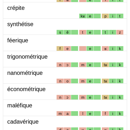
crépite
kʁ
e
p
i
t
synthétise
s
ẽ
t
e
t
i
z
féerique
f
e
e
ʁ
i
k
trigonométrique
n
ɔ
m
e
tʁ
i
k
nanométrique
n
o
m
e
tʁ
i
k
économétrique
n
ɔ
m
e
tʁ
i
k
maléfique
m
a
l
e
f
i
k
cadavérique
d
a
v
e
ʁ
i
k