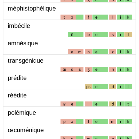
méphistophélique
t
ɔ
f
e
l
i
k
imbécile
ẽ
b
e
s
i
l
amnésique
a
m
n
e
z
i
k
transgénique
tʁ
ɑ̃
s
ʒ
e
n
i
k
prédite
pʁ
e
d
i
t
réédite
ʁ
e
e
d
i
t
polémique
p
ɔ
l
e
m
i
k
œcuménique
k
y
m
e
n
i
k