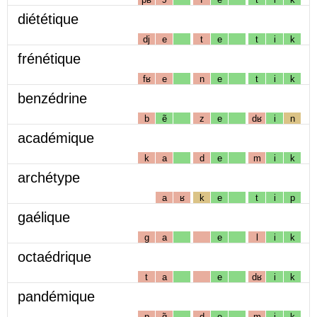
diététique
dj
e
t
e
t
i
k
frénétique
fʁ
e
n
e
t
i
k
benzédrine
b
ẽ
z
e
dʁ
i
n
académique
k
a
d
e
m
i
k
archétype
a
ʁ
k
e
t
i
p
gaélique
g
a
e
l
i
k
octaédrique
t
a
e
dʁ
i
k
pandémique
p
ɑ̃
d
e
m
i
k