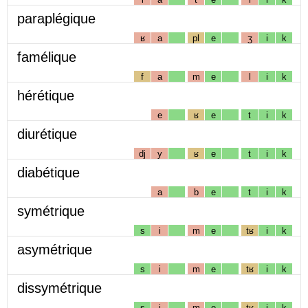
paraplégique
ʁ
a
pl
e
ʒ
i
k
famélique
f
a
m
e
l
i
k
hérétique
e
ʁ
e
t
i
k
diurétique
dj
y
ʁ
e
t
i
k
diabétique
a
b
e
t
i
k
symétrique
s
i
m
e
tʁ
i
k
asymétrique
s
i
m
e
tʁ
i
k
dissymétrique
s
i
m
e
tʁ
i
k