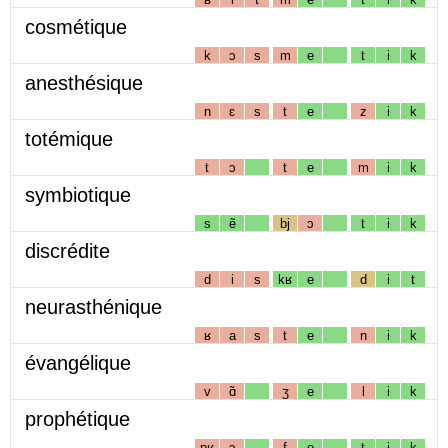
cosmétique
k
ɔ
s
m
e
t
i
k
anesthésique
n
ɛ
s
t
e
z
i
k
totémique
t
ɔ
t
e
m
i
k
symbiotique
s
ẽ
bj
ɔ
t
i
k
discrédite
d
i
s
kʁ
e
d
i
t
neurasthénique
ʁ
a
s
t
e
n
i
k
évangélique
v
ɑ̃
ʒ
e
l
i
k
prophétique
pʁ
ɔ
f
e
t
i
k