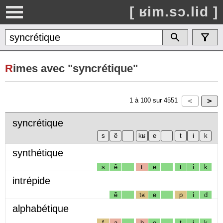
[ ʁim.sɔ.lid ]
R
imes avec "syncrétique"
1
à
100
sur
4551
syncrétique
synthétique
s
ẽ
t
e
t
i
k
intrépide
ẽ
tʁ
e
p
i
d
alphabétique
f
a
b
e
t
i
k