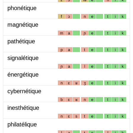
phonétique
f
ɔ
n
e
t
i
k
magnétique
m
a
ɲ
e
t
i
k
pathétique
p
a
t
e
t
i
k
signalétique
ɲ
a
l
e
t
i
k
énergétique
n
ɛ
ʁ
ʒ
e
t
i
k
cybernétique
b
ɛ
ʁ
n
e
t
i
k
inesthétique
n
ɛ
s
t
e
t
i
k
philatélique
l
a
t
e
l
i
k