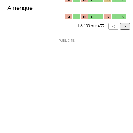
Amérique
a
m
e
ʁ
i
k
1
à
100
sur
4551
PUBLICITÉ