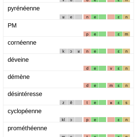
pyrénéenne
ʁ
e
n
e
ɛ
n
PM
p
e
ɛ
m
cornéenne
k
ɔ
ʁ
n
e
ɛ
n
déveine
d
e
v
ɛ
n
démène
d
e
m
ɛ
n
désintéresse
z
ẽ
t
e
ʁ
ɛ
s
cyclopéenne
kl
ɔ
p
e
ɛ
n
prométhéenne
m
e
t
e
ɛ
n