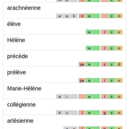
arachnéenne
ʁ
a
k
n
e
ɛ
n
élève
e
l
ɛ
v
Hélène
e
l
ɛ
n
précède
pʁ
e
s
ɛ
d
prélève
pʁ
e
l
ɛ
v
Marie-Hélène
ʁ
i
e
l
ɛ
n
collégienne
k
ɔ
l
e
ʒj
ɛ
n
arlésienne
a
ʁ
l
e
zj
ɛ
n