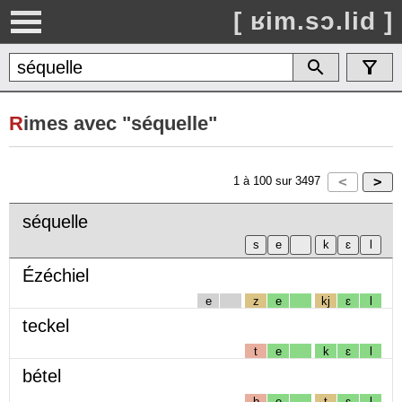
[ ʁim.sɔ.lid ]
R
imes avec "séquelle"
1
à
100
sur
3497
séquelle
Ézéchiel
e
z
e
kj
ɛ
l
teckel
t
e
k
ɛ
l
bétel
b
e
t
ɛ
l