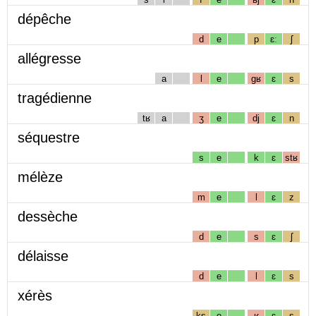
dépêche
d
e
p
ɛː
ʃ
allégresse
a
l
e
gʁ
ɛ
s
tragédienne
tʁ
a
ʒ
e
dj
ɛ
n
séquestre
s
e
k
ɛ
stʁ
mélèze
m
e
l
ɛ
z
dessèche
d
e
s
ɛ
ʃ
délaisse
d
e
l
ɛ
s
xérès
ks
e
ʁ
ɛ
s