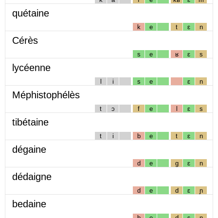
quétaine
k
e
t
ɛ
n
Cérès
s
e
ʁ
ɛ
s
lycéenne
l
i
s
e
ɛ
n
Méphistophélès
t
ɔ
f
e
l
ɛ
s
tibétaine
t
i
b
e
t
ɛ
n
dégaine
d
e
g
ɛ
n
dédaigne
d
e
d
ɛ
ɲ
bedaine
b
e
d
ɛ
n