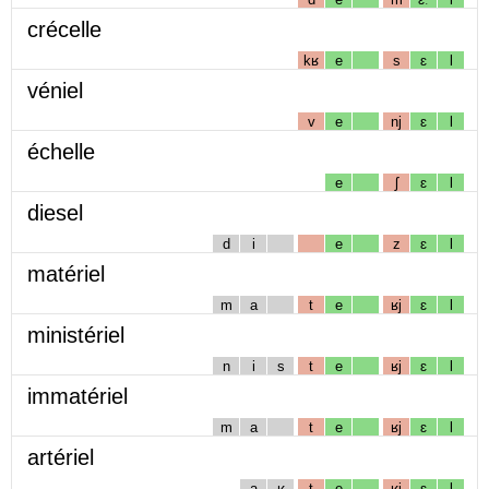
crécelle
kʁ
e
s
ɛ
l
véniel
v
e
nj
ɛ
l
échelle
e
ʃ
ɛ
l
diesel
d
i
e
z
ɛ
l
matériel
m
a
t
e
ʁj
ɛ
l
ministériel
n
i
s
t
e
ʁj
ɛ
l
immatériel
m
a
t
e
ʁj
ɛ
l
artériel
a
ʁ
t
e
ʁj
ɛ
l