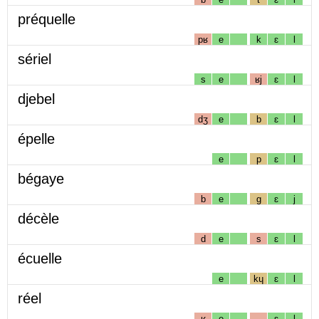
préquelle
pʁ
e
k
ɛ
l
sériel
s
e
ʁj
ɛ
l
djebel
dʒ
e
b
ɛ
l
épelle
e
p
ɛ
l
bégaye
b
e
g
ɛ
j
décèle
d
e
s
ɛ
l
écuelle
e
kɥ
ɛ
l
réel
ʁ
e
ɛ
l