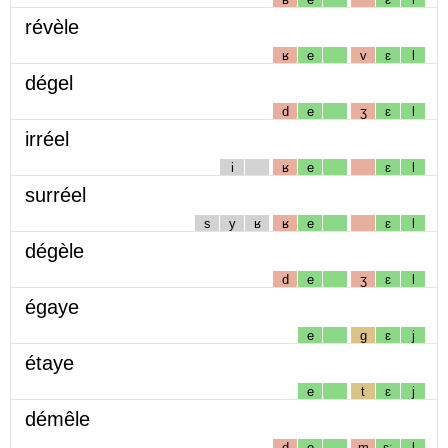
révèle
ʁ
e
v
ɛ
l
dégel
d
e
ʒ
ɛ
l
irréel
i
ʁ
e
ɛ
l
surréel
s
y
ʁ
ʁ
e
ɛ
l
dégèle
d
e
ʒ
ɛ
l
égaye
e
g
ɛ
j
étaye
e
t
ɛ
j
démêle
d
e
m
ɛː
l