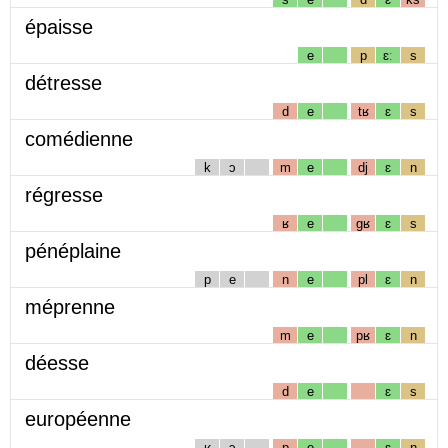
épaisse
e
p
ɛː
s
détresse
d
e
tʁ
ɛ
s
comédienne
k
ɔ
m
e
dj
ɛ
n
régresse
ʁ
e
gʁ
ɛ
s
pénéplaine
p
e
n
e
pl
ɛ
n
méprenne
m
e
pʁ
ɛ
n
déesse
d
e
ɛ
s
européenne
ʁ
ɔ
p
e
ɛ
n