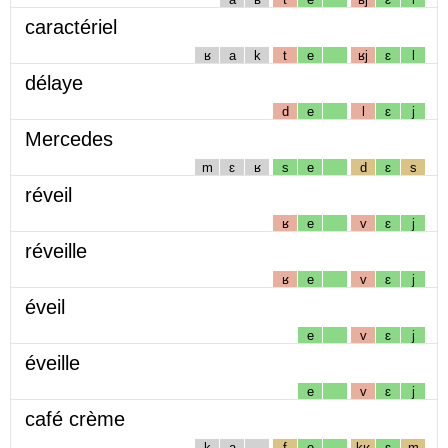
caractériel
ʁ
a
k
t
e
ʁj
ɛ
l
délaye
d
e
l
ɛ
j
Mercedes
m
ɛ
ʁ
s
e
d
ɛ
s
réveil
ʁ
e
v
ɛ
j
réveille
ʁ
e
v
ɛ
j
éveil
e
v
ɛ
j
éveille
e
v
ɛ
j
café crème
k
a
f
e
kʁ
ɛ
m