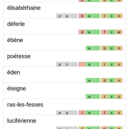
élisabéthaine
z
a
b
e
t
ɛ
n
déferle
d
e
f
ɛ
ʁl
ébène
e
b
ɛ
n
poétesse
p
ɔ
e
t
ɛ
s
éden
e
d
ɛ
n
éteigne
e
t
ɛ
ɲ
ras-les-fesses
ʁ
a
l
e
f
ɛ
s
luciférienne
s
i
f
e
ʁj
ɛ
n