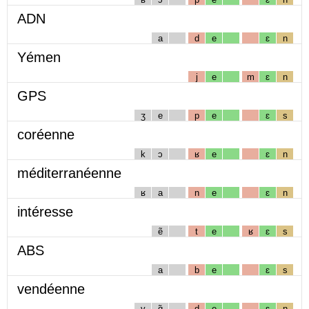
ADN
a
d
e
ɛ
n
Yémen
j
e
m
ɛ
n
GPS
ʒ
e
p
e
ɛ
s
coréenne
k
ɔ
ʁ
e
ɛ
n
méditerranéenne
ʁ
a
n
e
ɛ
n
intéresse
ẽ
t
e
ʁ
ɛ
s
ABS
a
b
e
ɛ
s
vendéenne
v
ɑ̃
d
e
ɛ
n