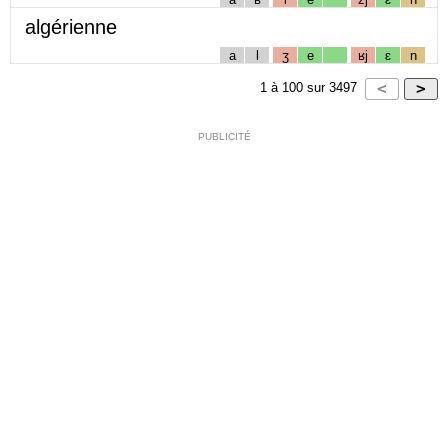
algérienne
a
l
ʒ
e
ʁj
ɛ
n
1
à
100
sur
3497
PUBLICITÉ