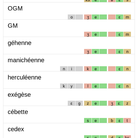
OGM
o
ʒ
e
ɛ
m
GM
ʒ
e
ɛ
m
géhenne
ʒ
e
ɛ
n
manichéenne
n
i
k
e
ɛ
n
herculéenne
k
y
l
e
ɛ
n
exégèse
ɛ
g
z
e
ʒ
ɛː
z
cébette
s
e
b
ɛ
t
cedex
s
e
d
ɛ
ks