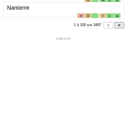
Nanterre
n
ɑ̃
t
ɛː
ʁ
1
à
100
sur
3497
PUBLICITÉ