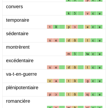
convers
k
ɔ̃
v
ɛː
ʁ
temporaire
t
ɑ̃
p
ɔ
ʁ
ɛː
ʁ
sédentaire
s
e
d
ɑ̃
t
ɛː
ʁ
montrèrent
m
ɔ̃
tʁ
ɛː
ʁ
excédentaire
s
e
d
ɑ̃
t
ɛː
ʁ
va-t-en-guerre
v
a
t
ɑ̃
g
ɛː
ʁ
plénipotentiaire
p
ɔ
t
ɑ̃
sj
ɛː
ʁ
romancière
ʁ
ɔ
m
ɑ̃
sj
ɛː
ʁ