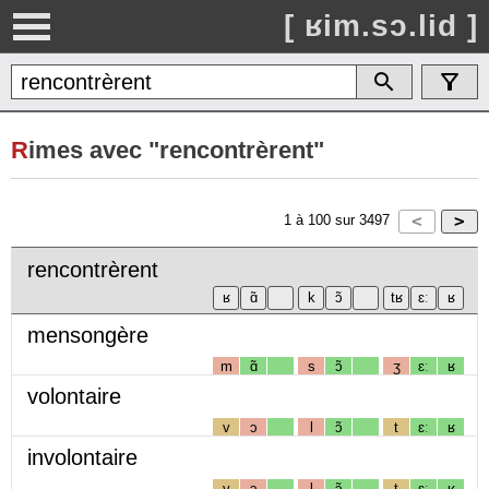
[ ʁim.sɔ.lid ]
R
imes avec "rencontrèrent"
1
à
100
sur
3497
rencontrèrent
mensongère
m
ɑ̃
s
ɔ̃
ʒ
ɛː
ʁ
volontaire
v
ɔ
l
ɔ̃
t
ɛː
ʁ
involontaire
v
ɔ
l
ɔ̃
t
ɛː
ʁ