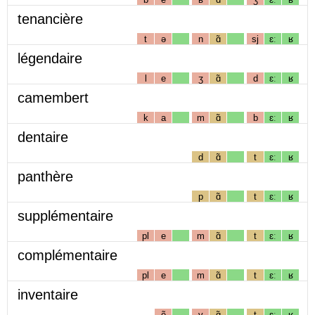
tenancière
t
ə
n
ɑ̃
sj
ɛː
ʁ
légendaire
l
e
ʒ
ɑ̃
d
ɛː
ʁ
camembert
k
a
m
ɑ̃
b
ɛː
ʁ
dentaire
d
ɑ̃
t
ɛː
ʁ
panthère
p
ɑ̃
t
ɛː
ʁ
supplémentaire
pl
e
m
ɑ̃
t
ɛː
ʁ
complémentaire
pl
e
m
ɑ̃
t
ɛː
ʁ
inventaire
ẽ
v
ɑ̃
t
ɛː
ʁ