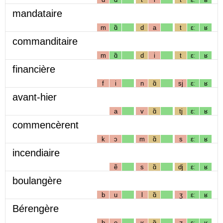
mandataire
m
ɑ̃
d
a
t
ɛː
ʁ
commanditaire
m
ɑ̃
d
i
t
ɛː
ʁ
financière
f
i
n
ɑ̃
sj
ɛː
ʁ
avant-hier
a
v
ɑ̃
tj
ɛː
ʁ
commencèrent
k
ɔ
m
ɑ̃
s
ɛː
ʁ
incendiaire
ẽ
s
ɑ̃
dj
ɛː
ʁ
boulangère
b
u
l
ɑ̃
ʒ
ɛː
ʁ
Bérengère
b
e
ʁ
ɑ̃
ʒ
ɛː
ʁ