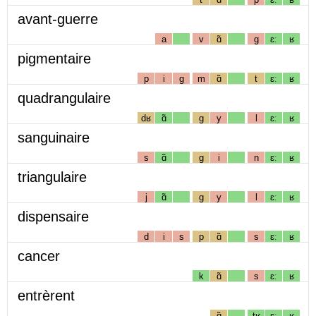
avant-guerre
a
v
ɑ̃
g
ɛː
ʁ
pigmentaire
p
i
g
m
ɑ̃
t
ɛː
ʁ
quadrangulaire
dʁ
ɑ̃
g
y
l
ɛː
ʁ
sanguinaire
s
ɑ̃
g
i
n
ɛː
ʁ
triangulaire
j
ɑ̃
g
y
l
ɛː
ʁ
dispensaire
d
i
s
p
ɑ̃
s
ɛː
ʁ
cancer
k
ɑ̃
s
ɛː
ʁ
entrèrent
ɑ̃
tʁ
ɛː
ʁ