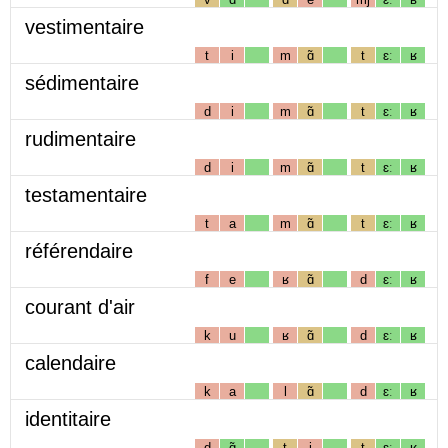
vestimentaire
t
i
m
ɑ̃
t
ɛː
ʁ
sédimentaire
d
i
m
ɑ̃
t
ɛː
ʁ
rudimentaire
d
i
m
ɑ̃
t
ɛː
ʁ
testamentaire
t
a
m
ɑ̃
t
ɛː
ʁ
référendaire
f
e
ʁ
ɑ̃
d
ɛː
ʁ
courant d'air
k
u
ʁ
ɑ̃
d
ɛː
ʁ
calendaire
k
a
l
ɑ̃
d
ɛː
ʁ
identitaire
d
ɑ̃
t
i
t
ɛː
ʁ