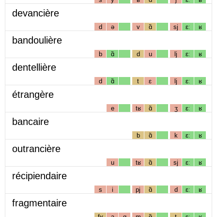
devancière
d
ə
v
ɑ̃
sj
ɛː
ʁ
bandoulière
b
ɑ̃
d
u
lj
ɛː
ʁ
dentellière
d
ɑ̃
t
ɛ
lj
ɛː
ʁ
étrangère
e
tʁ
ɑ̃
ʒ
ɛː
ʁ
bancaire
b
ɑ̃
k
ɛː
ʁ
outrancière
u
tʁ
ɑ̃
sj
ɛː
ʁ
récipiendaire
s
i
pj
ɑ̃
d
ɛː
ʁ
fragmentaire
fʁ
a
g
m
ɑ̃
t
ɛː
ʁ