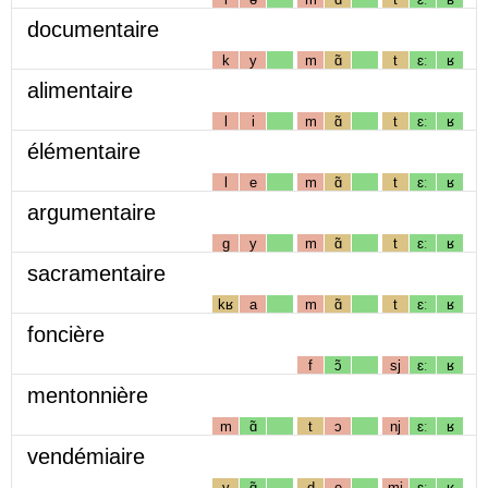
documentaire
k
y
m
ɑ̃
t
ɛː
ʁ
alimentaire
l
i
m
ɑ̃
t
ɛː
ʁ
élémentaire
l
e
m
ɑ̃
t
ɛː
ʁ
argumentaire
g
y
m
ɑ̃
t
ɛː
ʁ
sacramentaire
kʁ
a
m
ɑ̃
t
ɛː
ʁ
foncière
f
ɔ̃
sj
ɛː
ʁ
mentonnière
m
ɑ̃
t
ɔ
nj
ɛː
ʁ
vendémiaire
v
ɑ̃
d
e
mj
ɛː
ʁ