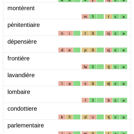
montèrent
m
ɔ̃
t
ɛː
ʁ
pénitentiaire
n
i
t
ɑ̃
sj
ɛː
ʁ
dépensière
d
e
p
ɑ̃
sj
ɛː
ʁ
frontière
fʁ
ɔ̃
tj
ɛː
ʁ
lavandière
l
a
v
ɑ̃
dj
ɛː
ʁ
lombaire
l
ɔ̃
b
ɛː
ʁ
condottiere
k
ɔ̃
d
ɔ
tj
ɛː
ʁ
parlementaire
l
ə
m
ɑ̃
t
ɛː
ʁ