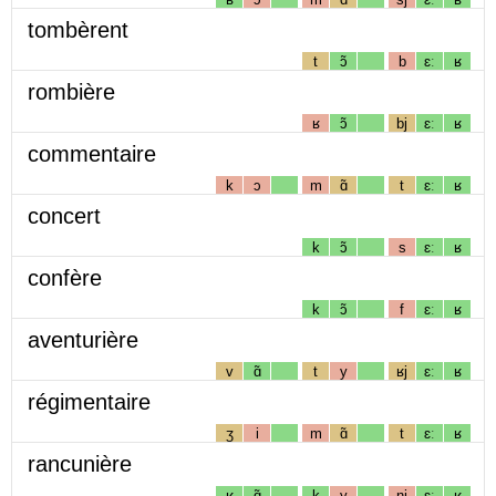
tombèrent
t
ɔ̃
b
ɛː
ʁ
rombière
ʁ
ɔ̃
bj
ɛː
ʁ
commentaire
k
ɔ
m
ɑ̃
t
ɛː
ʁ
concert
k
ɔ̃
s
ɛː
ʁ
confère
k
ɔ̃
f
ɛː
ʁ
aventurière
v
ɑ̃
t
y
ʁj
ɛː
ʁ
régimentaire
ʒ
i
m
ɑ̃
t
ɛː
ʁ
rancunière
ʁ
ɑ̃
k
y
nj
ɛː
ʁ