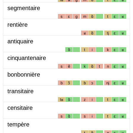
segmentaire
s
ɛ
g
m
ɑ̃
t
ɛː
ʁ
rentière
ʁ
ɑ̃
tj
ɛː
ʁ
antiquaire
ɑ̃
t
i
k
ɛː
ʁ
cinquantenaire
s
ẽ
k
ɑ̃
t
n
ɛː
ʁ
bonbonnière
b
ɔ̃
b
ɔ
nj
ɛː
ʁ
transitaire
tʁ
ɑ̃
z
i
t
ɛː
ʁ
censitaire
s
ɑ̃
s
i
t
ɛː
ʁ
tempère
t
ɑ̃
p
ɛː
ʁ