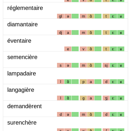
réglementaire
gl
ə
m
ɑ̃
t
ɛː
ʁ
diamantaire
dj
a
m
ɑ̃
t
ɛː
ʁ
éventaire
e
v
ɑ̃
t
ɛː
ʁ
semencière
s
ə
m
ɑ̃
sj
ɛː
ʁ
lampadaire
l
ɑ̃
p
a
d
ɛː
ʁ
langagière
l
ɑ̃
g
a
ʒj
ɛː
ʁ
demandèrent
d
ə
m
ɑ̃
d
ɛː
ʁ
surenchère
s
y
ʁ
ɑ̃
ʃ
ɛː
ʁ