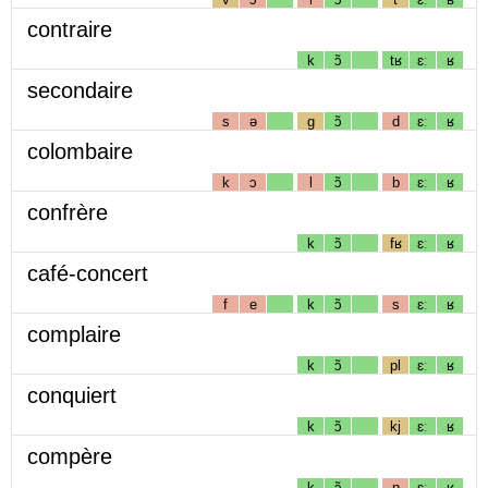
contraire
k
ɔ̃
tʁ
ɛː
ʁ
secondaire
s
ə
g
ɔ̃
d
ɛː
ʁ
colombaire
k
ɔ
l
ɔ̃
b
ɛː
ʁ
confrère
k
ɔ̃
fʁ
ɛː
ʁ
café-concert
f
e
k
ɔ̃
s
ɛː
ʁ
complaire
k
ɔ̃
pl
ɛː
ʁ
conquiert
k
ɔ̃
kj
ɛː
ʁ
compère
k
ɔ̃
p
ɛː
ʁ