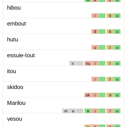
hibou
i
b
u
embout
ɑ̃
b
u
hutu
u
t
u
essuie-tout
ɛ
sɥ
i
t
u
itou
i
t
u
skidoo
sk
i
d
u
Marilou
m
a
ʁ
i
l
u
vesou
v
ə
z
u