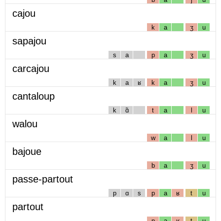
cajou
k
a
ʒ
u
sapajou
s
a
p
a
ʒ
u
carcajou
k
a
ʁ
k
a
ʒ
u
cantaloup
k
ɑ̃
t
a
l
u
walou
w
a
l
u
bajoue
b
a
ʒ
u
passe-partout
p
ɑ
s
p
a
ʁ
t
u
partout
p
a
ʁ
t
u