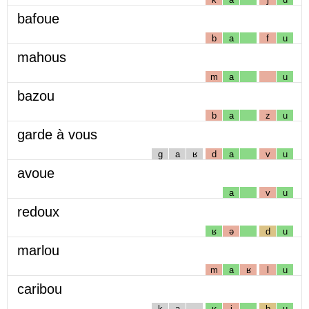
bafoue
b
a
f
u
mahous
m
a
u
bazou
b
a
z
u
garde à vous
g
a
ʁ
d
a
v
u
avoue
a
v
u
redoux
ʁ
ə
d
u
marlou
m
a
ʁ
l
u
caribou
k
a
ʁ
i
b
u