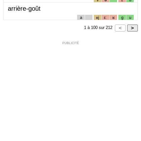
arrière-goût
a
ʁj
ɛː
ʁ
g
u
1
à
100
sur
212
PUBLICITÉ