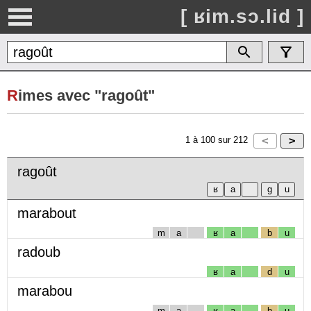
[ ʁim.sɔ.lid ]
R
imes avec "ragoût"
1
à
100
sur
212
ragoût
marabout
m
a
ʁ
a
b
u
radoub
ʁ
a
d
u
marabou
m
a
ʁ
a
b
u