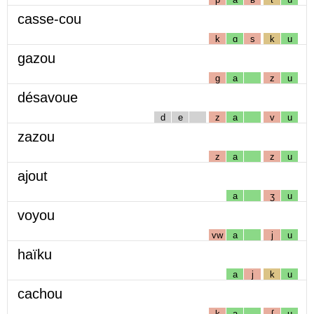
casse-cou
k
ɑ
s
k
u
gazou
g
a
z
u
désavoue
d
e
z
a
v
u
zazou
z
a
z
u
ajout
a
ʒ
u
voyou
vw
a
j
u
haïku
a
j
k
u
cachou
k
a
ʃ
u