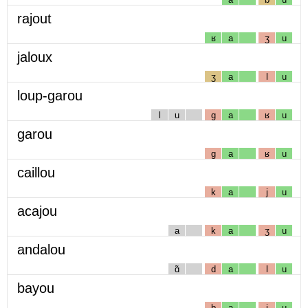
rajout
ʁ
a
ʒ
u
jaloux
ʒ
a
l
u
loup-garou
l
u
g
a
ʁ
u
garou
g
a
ʁ
u
caillou
k
a
j
u
acajou
a
k
a
ʒ
u
andalou
ɑ̃
d
a
l
u
bayou
b
a
j
u