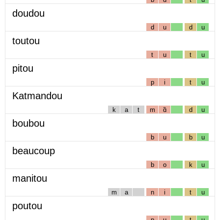
doudou
d
u
d
u
toutou
t
u
t
u
pitou
p
i
t
u
Katmandou
k
a
t
m
ɑ̃
d
u
boubou
b
u
b
u
beaucoup
b
o
k
u
manitou
m
a
n
i
t
u
poutou
p
u
t
u