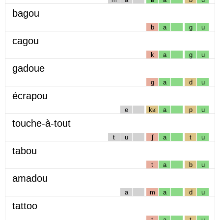
bagou
b
a
g
u
cagou
k
a
g
u
gadoue
g
a
d
u
écrapou
e
kʁ
a
p
u
touche-à-tout
t
u
ʃ
a
t
u
tabou
t
a
b
u
amadou
a
m
a
d
u
tattoo
t
a
t
u