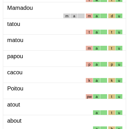
Mamadou
m
a
m
a
d
u
tatou
t
a
t
u
matou
m
a
t
u
papou
p
a
p
u
cacou
k
a
k
u
Poitou
pw
a
t
u
atout
a
t
u
about
a
b
u