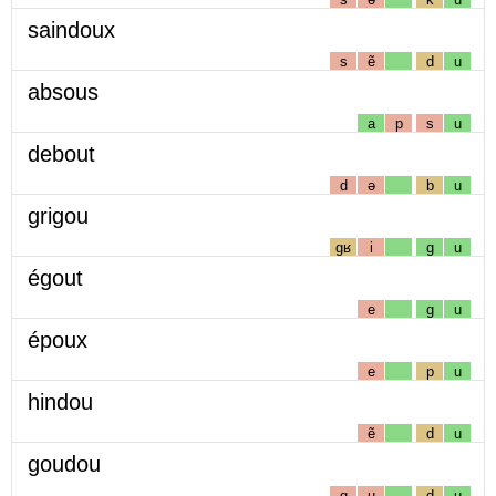
saindoux
s
ẽ
d
u
absous
a
p
s
u
debout
d
ə
b
u
grigou
gʁ
i
g
u
égout
e
g
u
époux
e
p
u
hindou
ẽ
d
u
goudou
g
u
d
u