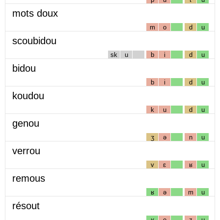
mots doux
m
o
d
u
scoubidou
sk
u
b
i
d
u
bidou
b
i
d
u
koudou
k
u
d
u
genou
ʒ
ə
n
u
verrou
v
ɛ
ʁ
u
remous
ʁ
ə
m
u
résout
ʁ
e
z
u