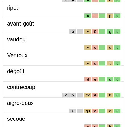
ripou
ʁ
i
p
u
avant-goût
a
v
ɑ̃
g
u
vaudou
v
o
d
u
Ventoux
v
ɑ̃
t
u
dégoût
d
e
g
u
contrecoup
k
ɔ̃
tʁ
ə
k
u
aigre-doux
ɛ
gʁ
ə
d
u
secoue
s
ə
k
u