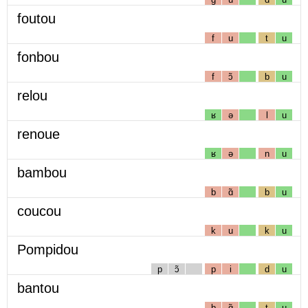
foutou
f
u
t
u
fonbou
f
ɔ̃
b
u
relou
ʁ
ə
l
u
renoue
ʁ
ə
n
u
bambou
b
ɑ̃
b
u
coucou
k
u
k
u
Pompidou
p
ɔ̃
p
i
d
u
bantou
b
ɑ̃
t
u