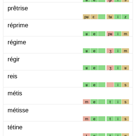
prêtrise
pʁ
ɛː
tʁ
i
z
réprime
ʁ
e
pʁ
i
m
régime
ʁ
e
ʒ
i
m
régir
ʁ
e
ʒ
i
ʁ
reis
ʁ
e
i
s
métis
m
e
t
i
s
métisse
m
e
t
i
s
tétine
t
e
t
i
n