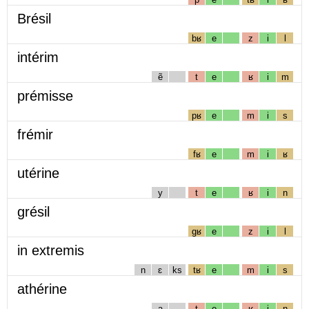
Brésil
bʁ
e
z
i
l
intérim
ẽ
t
e
ʁ
i
m
prémisse
pʁ
e
m
i
s
frémir
fʁ
e
m
i
ʁ
utérine
y
t
e
ʁ
i
n
grésil
gʁ
e
z
i
l
in extremis
n
ɛ
ks
tʁ
e
m
i
s
athérine
a
t
e
ʁ
i
n