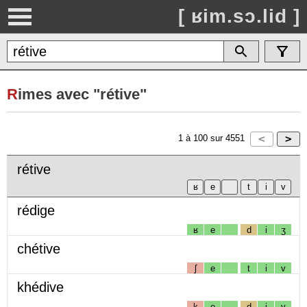
[ ʁim.sɔ.lid ]
R
imes avec "rétive"
1
à
100
sur
4551
rétive
rédige
ʁ
e
d
i
ʒ
chétive
ʃ
e
t
i
v
khédive
k
e
d
i
v