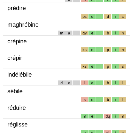
prédire
pʁ
e
d
i
ʁ
maghrébine
m
a
gʁ
e
b
i
n
crépine
kʁ
e
p
i
n
crépir
kʁ
e
p
i
ʁ
indélébile
d
e
l
e
b
i
l
sébile
s
e
b
i
l
réduire
ʁ
e
dɥ
i
ʁ
réglisse
ʁ
e
gl
i
s