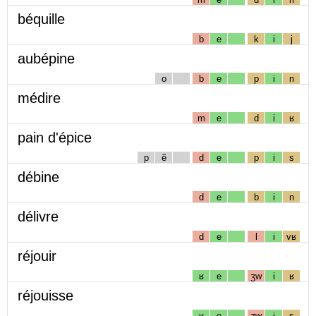
béquille
b
e
k
i
j
aubépine
o
b
e
p
i
n
médire
m
e
d
i
ʁ
pain d'épice
p
ẽ
d
e
p
i
s
débine
d
e
b
i
n
délivre
d
e
l
i
vʁ
réjouir
ʁ
e
ʒw
i
ʁ
réjouisse
ʁ
e
ʒw
i
s