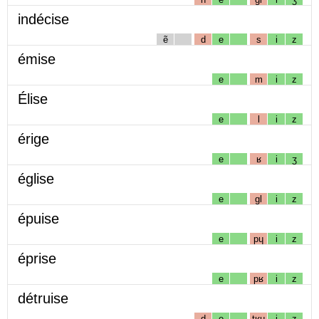
indécise
ẽ
d
e
s
i
z
émise
e
m
i
z
Élise
e
l
i
z
érige
e
ʁ
i
ʒ
église
e
gl
i
z
épuise
e
pɥ
i
z
éprise
e
pʁ
i
z
détruise
d
e
tʁɥ
i
z