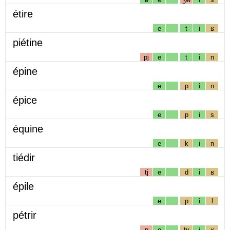
étire
e
t
i
ʁ
piétine
pj
e
t
i
n
épine
e
p
i
n
épice
e
p
i
s
équine
e
k
i
n
tiédir
tj
e
d
i
ʁ
épile
e
p
i
l
pétrir
p
e
tʁ
i
ʁ