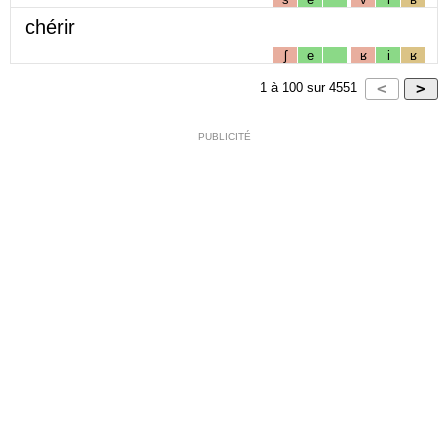
chérir
ʃ
e
ʁ
i
ʁ
1
à
100
sur
4551
PUBLICITÉ