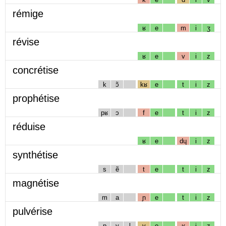
rémige
ʁ
e
m
i
ʒ
révise
ʁ
e
v
i
z
concrétise
k
ɔ̃
kʁ
e
t
i
z
prophétise
pʁ
ɔ
f
e
t
i
z
réduise
ʁ
e
dɥ
i
z
synthétise
s
ẽ
t
e
t
i
z
magnétise
m
a
ɲ
e
t
i
z
pulvérise
p
y
l
v
e
ʁ
i
z