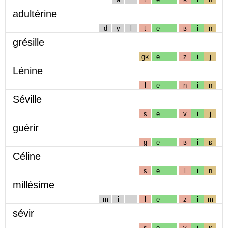
adultérine
d
y
l
t
e
ʁ
i
n
grésille
gʁ
e
z
i
j
Lénine
l
e
n
i
n
Séville
s
e
v
i
j
guérir
g
e
ʁ
i
ʁ
Céline
s
e
l
i
n
millésime
m
i
l
e
z
i
m
sévir
s
e
v
i
ʁ