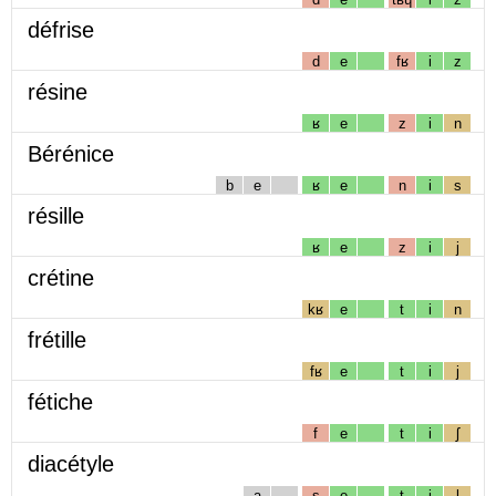
défrise
d
e
fʁ
i
z
résine
ʁ
e
z
i
n
Bérénice
b
e
ʁ
e
n
i
s
résille
ʁ
e
z
i
j
crétine
kʁ
e
t
i
n
frétille
fʁ
e
t
i
j
fétiche
f
e
t
i
ʃ
diacétyle
a
s
e
t
i
l