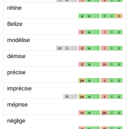
rétine
ʁ
e
t
i
n
Belize
b
e
l
i
z
modélise
m
ɔ
d
e
l
i
z
démise
d
e
m
i
z
précise
pʁ
e
s
i
z
imprécise
ẽ
pʁ
e
s
i
z
méprise
m
e
pʁ
i
z
néglige
n
e
gl
i
ʒ