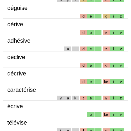
déguise
d
e
g
i
z
dérive
d
e
ʁ
i
v
adhésive
a
d
e
z
i
v
déclive
d
e
kl
i
v
décrive
d
e
kʁ
i
v
caractérise
ʁ
a
k
t
e
ʁ
i
z
écrive
e
kʁ
i
v
télévise
t
e
l
e
v
i
z