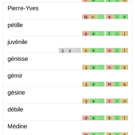
Pierre-Yves
pj
ɛː
ʁ
i
v
pétille
p
e
t
i
j
juvénile
ʒ
y
v
e
n
i
l
génisse
ʒ
e
n
i
s
gémir
ʒ
e
m
i
ʁ
gésine
ʒ
e
z
i
n
débile
d
e
b
i
l
Médine
m
e
d
i
n