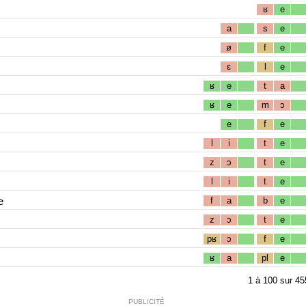
ʁ
e
a
s
e
ø
f
e
ɛ
l
e
ʁ
e
t
a
ʁ
e
m
ɔ
e
f
e
l
i
t
e
z
ɔ
t
e
l
i
t
e
e
f
a
b
e
z
ɔ
t
e
pʁ
ɔ
f
e
ʁ
a
pl
e
1
à
100
sur
45
PUBLICITÉ