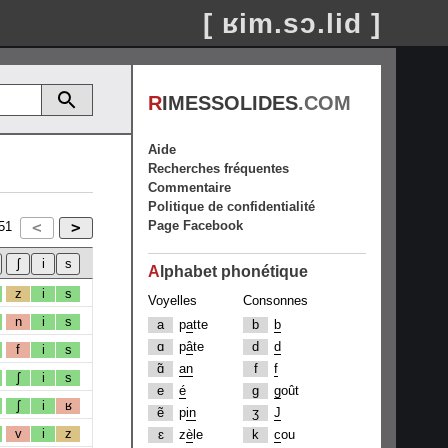
[ ʁim.sɔ.lid ]
R
IMESSOLIDES
.COM
Aide
Recherches fréquentes
Commentaire
Politique de confidentialité
Page Facebook
51
A
lphabet phonétique
z
i
s
Voyelles
Consonnes
n
i
s
a
p
a
tte
b
b
ɑ
p
â
te
d
d
f
i
s
ɑ̃
an
f
f
ʃ
i
s
e
é
g
g
oût
ʃ
i
ʁ
ẽ
p
in
ʒ
J
v
i
z
ɛ
z
è
le
k
c
ou