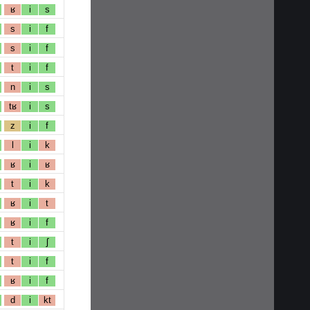
ʁ
i
s
s
i
f
s
i
f
t
i
f
n
i
s
tʁ
i
s
z
i
f
l
i
k
ʁ
i
ʁ
t
i
k
ʁ
i
t
ʁ
i
f
t
i
ʃ
t
i
f
ʁ
i
f
d
i
kt