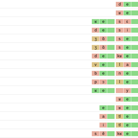
d
e
ʁ
e
ʁ
e
s
ɛ
d
e
s
i
ʒ
ɑ̃
s
e
ʒ
ɑ̃
s
e
d
e
kʁ
e
v
e
l
a
b
e
n
e
p
ɔ
l
e
ʁ
e
y
ʁ
e
e
ʁ
e
a
tl
e
i
tl
e
s
ẽ
kʁ
e