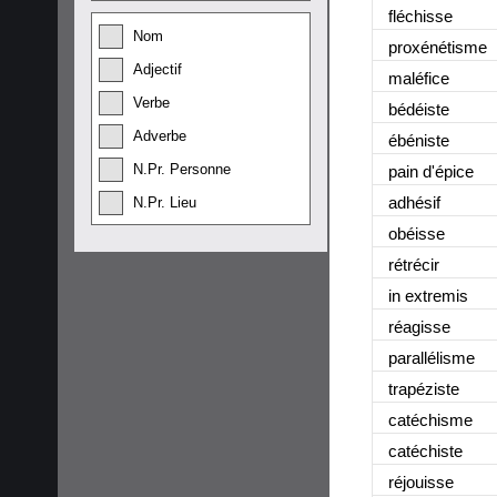
fléchisse
Nom
proxénétisme
Adjectif
maléfice
Verbe
bédéiste
Adverbe
ébéniste
N.Pr. Personne
pain d'épice
adhésif
N.Pr. Lieu
obéisse
rétrécir
in extremis
réagisse
parallélisme
trapéziste
catéchisme
catéchiste
réjouisse