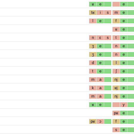
ʁ
e
e
tʁ
i
s
m
e
l
e
f
e
ʁ
e
n
ɛ
s
t
e
ʒ
e
n
e
ʒ
e
n
e
d
e
l
e
t
e
ʃ
e
m
a
nj
e
k
a
ʁj
e
m
a
nj
e
ʁ
e
y
pʁ
e
pʁ
ɔ
f
e
s
e