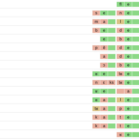
fl
e
s
e
n
e
m
a
l
e
b
e
d
e
e
b
e
p
ẽ
d
e
a
d
e
ɔ
b
e
ʁ
e
tʁ
e
n
ɛ
ks
tʁ
e
ʁ
e
a
ʁ
a
l
e
tʁ
a
p
e
k
a
t
e
k
a
t
e
ʁ
e