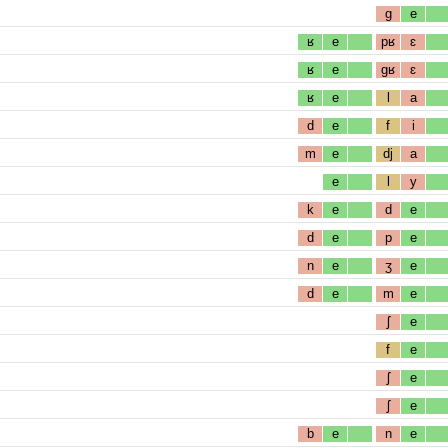
g
e
ʁ
e
pʁ
ɛ
ʁ
e
gʁ
ɛ
ʁ
e
l
a
d
e
f
i
m
e
dj
a
e
l
y
k
e
d
e
d
e
p
e
n
e
ʒ
e
d
e
m
e
ʃ
e
f
e
ʃ
e
ʃ
e
b
e
n
e