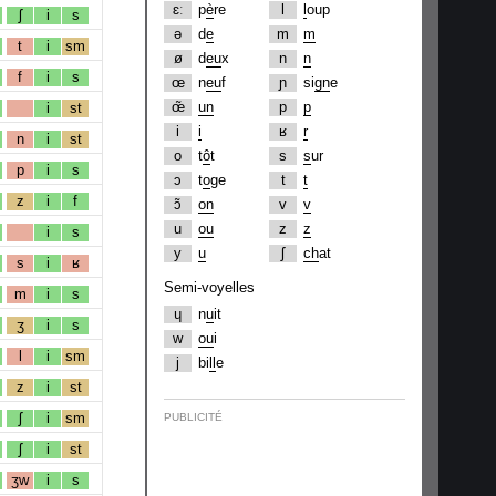
ɛː
p
è
re
l
l
oup
ʃ
i
s
ə
d
e
m
m
t
i
sm
ø
d
eu
x
n
n
f
i
s
œ
n
eu
f
ɲ
si
gn
e
œ̃
un
p
p
i
st
i
i
ʁ
r
n
i
st
o
t
ô
t
s
s
ur
p
i
s
ɔ
t
o
ge
t
t
z
i
f
ɔ̃
on
v
v
u
ou
z
z
i
s
y
u
ʃ
ch
at
s
i
ʁ
Semi-voyelles
m
i
s
ɥ
n
u
it
ʒ
i
s
w
ou
i
l
i
sm
j
bi
ll
e
z
i
st
ʃ
i
sm
PUBLICITÉ
ʃ
i
st
ʒw
i
s