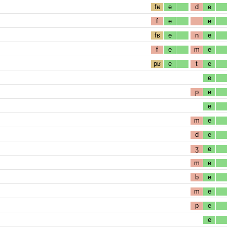
fʁ
e
d
e
f
e
e
fʁ
e
n
e
f
e
m
e
pʁ
e
t
e
e
p
e
e
m
e
d
e
ʒ
e
m
e
b
e
m
e
p
e
e