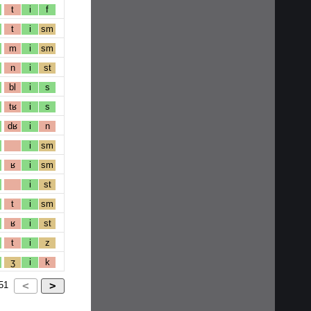
t
i
f
t
i
sm
m
i
sm
n
i
st
bl
i
s
tʁ
i
s
dʁ
i
n
i
sm
ʁ
i
sm
i
st
t
i
sm
ʁ
i
st
t
i
z
ʒ
i
k
51