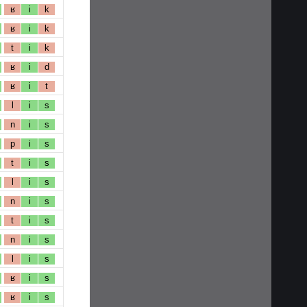
ʁ
i
k
ʁ
i
k
t
i
k
ʁ
i
d
ʁ
i
t
l
i
s
n
i
s
p
i
s
t
i
s
l
i
s
n
i
s
t
i
s
n
i
s
l
i
s
ʁ
i
s
ʁ
i
s