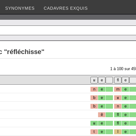
SYNONYMES
CADAVRES EXQUIS
 "réfléchisse"
1
à
100
sur
45
n
e
m
e
b
e
ʁ
e
b
e
n
e
ẽ
fl
e
ʁ
e
fl
e
t
e
l
e