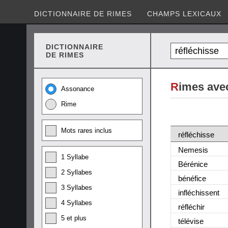
DICTIONNAIRE DE RIMES
CHAMPS LEXICAUX
DICTIONNAIRE
DE RIMES
R
imes avec
Assonance
Rime
Mots rares inclus
réfléchisse
Nemesis
1 Syllabe
Bérénice
2 Syllabes
bénéfice
3 Syllabes
infléchissent
4 Syllabes
réfléchir
5 et plus
télévise