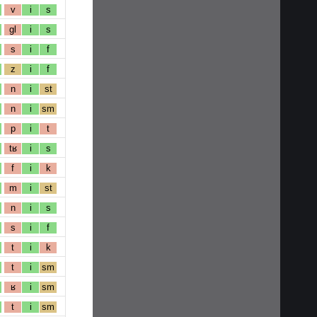
v
i
s
gl
i
s
s
i
f
z
i
f
n
i
st
n
i
sm
p
i
t
tʁ
i
s
f
i
k
m
i
st
n
i
s
s
i
f
t
i
k
t
i
sm
ʁ
i
sm
t
i
sm