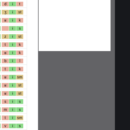
d
i
t
ʒ
i
st
ʁ
i
k
i
s
z
i
st
t
i
k
ʁ
i
k
b
i
l
t
i
k
ʁ
i
sm
ʁ
i
st
ʁ
i
st
s
i
s
m
i
s
t
i
sm
v
i
s