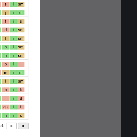
s
i
sm
j
i
st
f
i
s
d
i
sm
l
i
sm
n
i
sm
n
i
sm
b
i
l
m
i
st
l
i
sm
p
i
k
i
d
gʁ
i
f
n
i
s
51