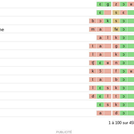
ɛ
g
z
ɔ
ʁ
ɛ
s
ɛ
b
ɔ
k
s
ɔ
me
m
a
fʁ
ɔ
a
l
k
ɔ
t
a
g
ɔ
l
a
k
ɔ
tʃ
ɛ
ʁ
n
ɔ
k
ɔ̃
f
ɔ
ʁ
t
a
b
ɔ
l
ɛ
s
k
ɔ
d
ɛ
l
t
ɔ
ɛ
s
k
ɔ
a
d
ɔ
1
à
100
sur
45
PUBLICITÉ