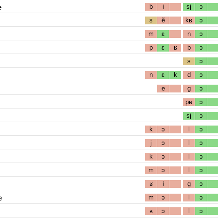
e
b
i
sj
ɔ
s
ẽ
kʁ
ɔ
m
ɛ
n
ɔ
p
ɛ
ʁ
b
ɔ
s
ɔ
n
ɛ
k
d
ɔ
e
g
ɔ
pʁ
ɔ
sj
ɔ
k
ɔ
l
ɔ
j
ɔ
l
ɔ
k
ɔ
l
ɔ
m
ɔ
l
ɔ
ʁ
i
g
ɔ
e
m
ɔ
l
ɔ
ʁ
ɔ
l
ɔ