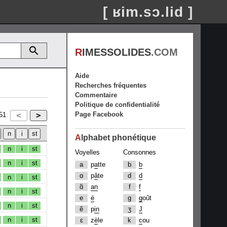
[ ʁim.sɔ.lid ]
R
IMESSOLIDES
.COM
Aide
Recherches fréquentes
Commentaire
Politique de confidentialité
Page Facebook
51
A
lphabet phonétique
n
i
st
Voyelles
Consonnes
n
i
st
a
p
a
tte
b
b
ɑ
p
â
te
d
d
n
i
st
ɑ̃
an
f
f
n
i
st
e
é
g
g
oût
n
i
st
ẽ
p
in
ʒ
J
n
i
st
ɛ
z
è
le
k
c
ou