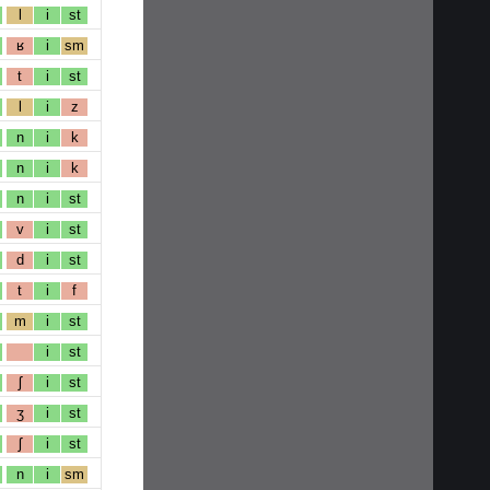
l
i
st
ʁ
i
sm
t
i
st
l
i
z
n
i
k
n
i
k
n
i
st
v
i
st
d
i
st
t
i
f
m
i
st
i
st
ʃ
i
st
ʒ
i
st
ʃ
i
st
n
i
sm