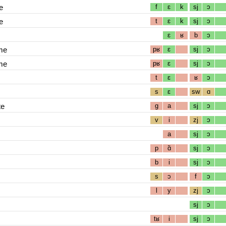
e
f
ɛ
k
sj
ɔ
e
t
ɛ
k
sj
ɔ
ɛ
ʁ
b
ɔ
me
pʁ
ɛ
sj
ɔ
me
pʁ
ɛ
sj
ɔ
t
ɛ
ʁ
ɔ
s
ɛ
sw
ɑ
te
g
a
sj
ɔ
v
i
zj
ɔ
a
sj
ɔ
p
ɑ̃
sj
ɔ
b
i
sj
ɔ
s
ɔ
f
ɔ
l
y
zj
ɔ
sj
ɔ
tʁ
i
sj
ɔ