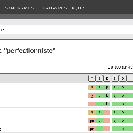
SYNONYMES
CADAVRES EXQUIS
 "perfectionniste"
1
à
100
sur
45
s
ɛ
p
sj
ɔ
ʒ
ɛ
k
sj
ɔ
t
ɛ
k
sj
ɔ
s
ɛ
sj
ɔ
e
pʁ
ɛ
sj
ɔ
e
pʁ
ɛ
sj
ɔ