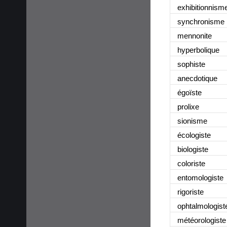
exhibitionnism
synchronisme
mennonite
hyperbolique
sophiste
anecdotique
égoïste
prolixe
sionisme
écologiste
biologiste
coloriste
entomologiste
rigoriste
ophtalmologist
météorologiste