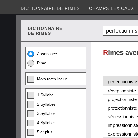
DICTIONNAIRE DE RIMES
CHAMPS LEXICAUX
DICTIONNAIRE
DE RIMES
R
imes avec
Assonance
Rime
Mots rares inclus
perfectionniste
réceptionniste
1 Syllabe
projectionniste
2 Syllabes
protectionniste
3 Syllabes
sécessionniste
4 Syllabes
impressionnist
5 et plus
expressionnist