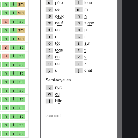
ɛː
p
è
re
l
l
oup
n
i
sm
ə
d
e
m
m
n
i
sm
ø
d
eu
x
n
n
ʁ
i
st
œ
n
eu
f
ɲ
si
gn
e
œ̃
un
p
p
n
i
sm
i
i
ʁ
r
n
i
sm
o
t
ô
t
s
s
ur
ʁ
i
st
ɔ
t
o
ge
t
t
ʁ
i
st
ɔ̃
on
v
v
u
ou
z
z
n
i
st
y
u
ʃ
ch
at
n
i
st
Semi-voyelles
n
i
st
ɥ
n
u
it
n
i
st
w
ou
i
n
i
st
j
bi
ll
e
n
i
st
n
i
st
PUBLICITÉ
n
i
st
n
i
st