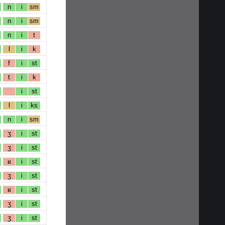
n
i
sm
n
i
sm
n
i
t
l
i
k
f
i
st
t
i
k
i
st
l
i
ks
n
i
sm
ʒ
i
st
ʒ
i
st
ʁ
i
st
ʒ
i
st
ʁ
i
st
ʒ
i
st
ʒ
i
st