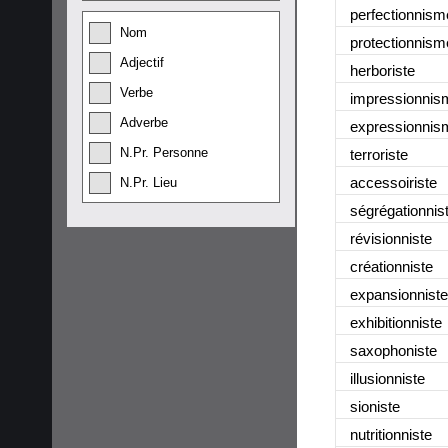
perfectionnism
Nom
protectionnism
Adjectif
herboriste
Verbe
impressionnis
Adverbe
expressionnis
N.Pr. Personne
terroriste
accessoiriste
N.Pr. Lieu
ségrégationnis
révisionniste
créationniste
expansionniste
exhibitionniste
saxophoniste
illusionniste
sioniste
nutritionniste