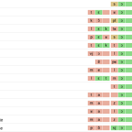
s
ɔ
t
ɛ
ʁ
ɔ
k
ɔ̃
pl
ɔ
l
ɛ
k
tʁ
ɔ
p
ɛ
ʁ
s
ɔ
t
ɛ
k
t
ɔ
vj
ɔ
l
ɔ
ẽ
pʁ
ɔ
m
e
l
ɔ
l
ɛ
t
m
ɔ
t
ɔ
t
a
ɔ
m
a
z
ɔ
ʁ
a
l
ɔ
te
m
a
z
ɔ
me
p
ɑ̃
sj
ɔ