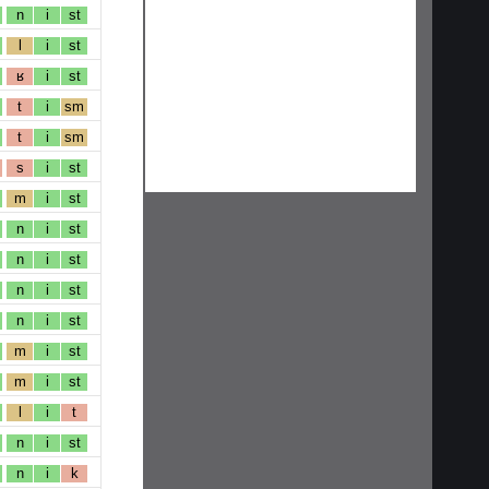
n
i
st
l
i
st
ʁ
i
st
t
i
sm
t
i
sm
s
i
st
m
i
st
n
i
st
n
i
st
n
i
st
n
i
st
m
i
st
m
i
st
l
i
t
n
i
st
n
i
k