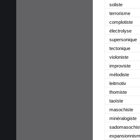
soliste
terrorisme
complotiste
électrolyse
supersonique
tectonique
violoniste
improviste
mélodiste
leitmotiv
thomiste
taoïste
masochiste
minéralogiste
sadomasochis
expansionnis