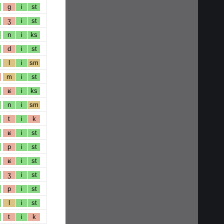
g
i
st
ʒ
i
st
n
i
ks
d
i
st
l
i
sm
m
i
st
ʁ
i
ks
n
i
sm
t
i
k
ʁ
i
st
p
i
st
ʁ
i
st
ʒ
i
st
p
i
st
l
i
st
t
i
k