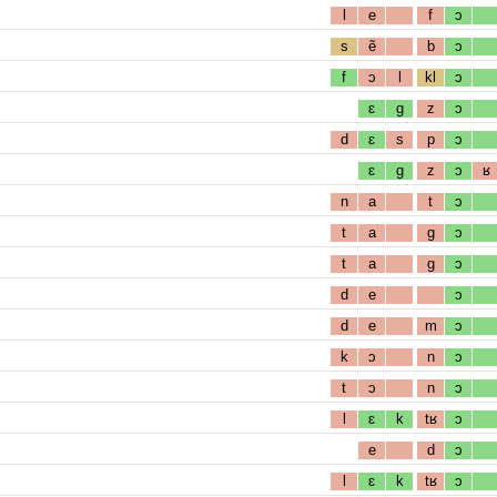
l
e
f
ɔ
s
ẽ
b
ɔ
f
ɔ
l
kl
ɔ
ɛ
g
z
ɔ
d
ɛ
s
p
ɔ
ɛ
g
z
ɔ
ʁ
n
a
t
ɔ
t
a
g
ɔ
t
a
g
ɔ
d
e
ɔ
d
e
m
ɔ
k
ɔ
n
ɔ
t
ɔ
n
ɔ
l
ɛ
k
tʁ
ɔ
e
d
ɔ
l
ɛ
k
tʁ
ɔ