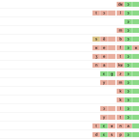
dʁ
ɔ
t
ɔ
l
ɔ
ɔ
m
ɔ
s
ẽ
b
ɔ
ʁ
e
f
ɔ
ʁ
ʒ
e
t
ɔ
n
a
kʁ
ɔ
ɛ
g
z
ɔ
y
m
ɔ
k
ɔ
k
ɔ
ɔ
l
ɔ
y
t
ɔ
t
ɛ
ʁ
n
a
d
ɛ
s
p
ɔ