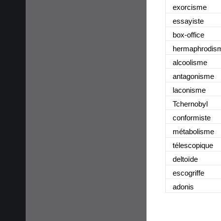
exorcisme
essayiste
box-office
hermaphrodis
alcoolisme
antagonisme
laconisme
Tchernobyl
conformiste
métabolisme
télescopique
deltoïde
escogriffe
adonis