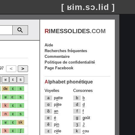
[ ʁim.sɔ.lid ]
R
IMESSOLIDES
.COM
Aide
Recherches fréquentes
Commentaire
Politique de confidentialité
Page Facebook
97
A
lphabet phonétique
dʁ
ɛ
s
Voyelles
Consonnes
ʁ
ɛː
s
a
p
a
tte
b
b
ɑ
p
â
te
d
d
k
ɛ
s
ɑ̃
an
f
f
n
ɛ
s
e
é
g
g
oût
ʁ
ɛ
sk
ẽ
p
in
ʒ
J
k
ɛ
ʃ
ɛ
z
è
le
k
c
ou