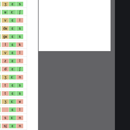
ʒ
ɛ
s
ʁ
ɛː
ʃ
v
ɛ
l
dʁ
ɛ
s
gʁ
ɛ
s
l
ɛ
k
v
ɛ
l
z
ɛ
l
d
ɛ
ʃ
ʒ
ɛː
n
t
ɛ
s
t
ɛ
s
ʒ
ɛː
ʁ
ɛ
l
s
ɛː
n
sj
ɛ
n