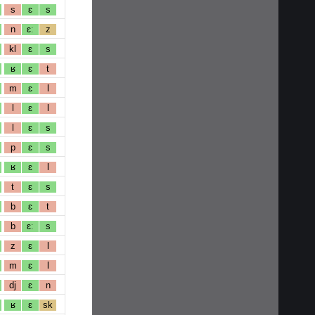
s
ɛ
s
n
ɛː
z
kl
ɛ
s
ʁ
ɛ
t
m
ɛ
l
l
ɛ
l
l
ɛ
s
p
ɛ
s
ʁ
ɛ
l
t
ɛ
s
b
ɛ
t
b
ɛː
s
z
ɛ
l
m
ɛ
l
dj
ɛ
n
ʁ
ɛ
sk