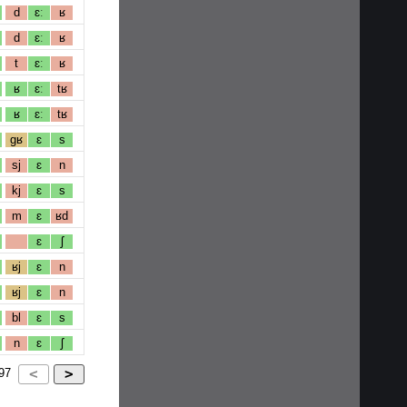
d
ɛː
ʁ
d
ɛː
ʁ
t
ɛː
ʁ
ʁ
ɛː
tʁ
ʁ
ɛː
tʁ
gʁ
ɛ
s
sj
ɛ
n
kj
ɛ
s
m
ɛ
ʁd
ɛ
ʃ
ʁj
ɛ
n
ʁj
ɛ
n
bl
ɛ
s
n
ɛ
ʃ
97