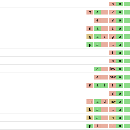
b
ɑ
ʒ
a
v
a
e
ʁ
a
n
a
z
a
g
a
ʁ
g
a
p
a
ʁ
a
t
a
p
a
a
kw
a
e
tʁw
a
n
a
l
f
a
ʁ
a
m
a
d
mw
a
k
a
ʁ
a
k
a
n
a
p
i
k
a