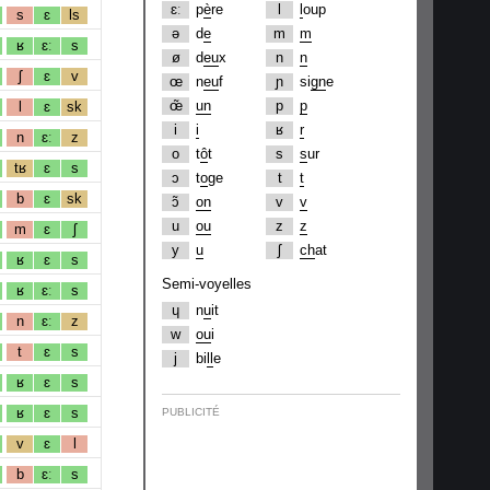
ɛː
p
è
re
l
l
oup
s
ɛ
ls
ə
d
e
m
m
ʁ
ɛː
s
ø
d
eu
x
n
n
ʃ
ɛ
v
œ
n
eu
f
ɲ
si
gn
e
œ̃
un
p
p
l
ɛ
sk
i
i
ʁ
r
n
ɛː
z
o
t
ô
t
s
s
ur
tʁ
ɛ
s
ɔ
t
o
ge
t
t
b
ɛ
sk
ɔ̃
on
v
v
u
ou
z
z
m
ɛ
ʃ
y
u
ʃ
ch
at
ʁ
ɛ
s
Semi-voyelles
ʁ
ɛː
s
ɥ
n
u
it
n
ɛː
z
w
ou
i
t
ɛ
s
j
bi
ll
e
ʁ
ɛ
s
ʁ
ɛ
s
PUBLICITÉ
v
ɛ
l
b
ɛː
s