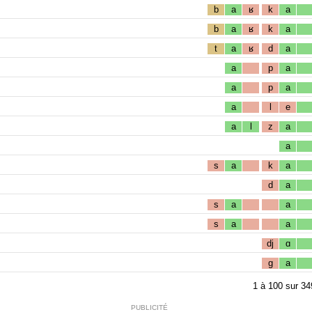
b
a
ʁ
k
a
b
a
ʁ
k
a
t
a
ʁ
d
a
a
p
a
a
p
a
a
l
e
a
l
z
a
a
s
a
k
a
d
a
s
a
a
s
a
a
dj
ɑ
g
a
1
à
100
sur
34
PUBLICITÉ