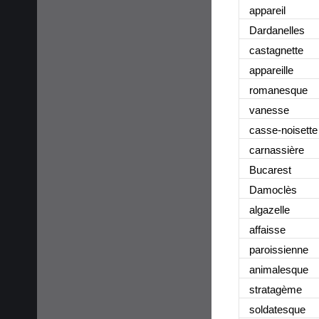
appareil
Dardanelles
castagnette
appareille
romanesque
vanesse
casse-noisette
carnassière
Bucarest
Damoclès
algazelle
affaisse
paroissienne
animalesque
stratagème
soldatesque