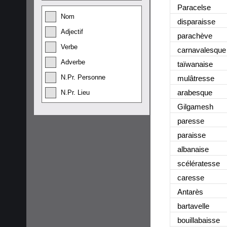
Paracelse
Nom
disparaisse
Adjectif
parachève
Verbe
carnavalesque
Adverbe
taïwanaise
N.Pr. Personne
mulâtresse
arabesque
N.Pr. Lieu
Gilgamesh
paresse
paraisse
albanaise
scélératesse
caresse
Antarès
bartavelle
bouillabaisse