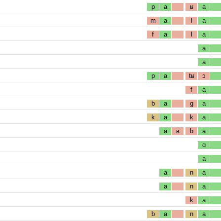
p
a
ʁ
a
m
a
l
a
f
a
l
a
a
a
p
a
tʁ
ɔ
f
a
b
a
g
a
k
a
k
a
a
ʁ
b
a
ɑ
a
a
n
a
a
n
a
k
a
b
a
n
a