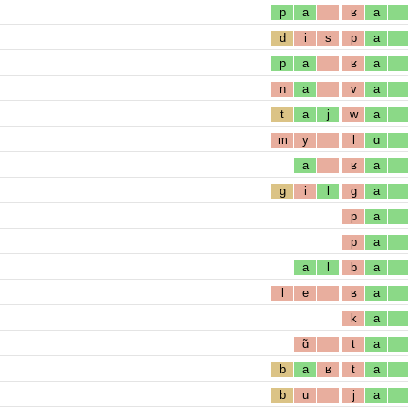
p
a
ʁ
a
d
i
s
p
a
p
a
ʁ
a
n
a
v
a
t
a
j
w
a
m
y
l
ɑ
a
ʁ
a
g
i
l
g
a
p
a
p
a
a
l
b
a
l
e
ʁ
a
k
a
ɑ̃
t
a
b
a
ʁ
t
a
b
u
j
a