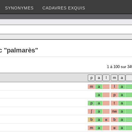
SYNONYMES
CADAVRES EXQUIS
c "palmarès"
1
à
100
sur
34
m
a
l
a
a
p
a
p
a
t
a
ʃ
a
nw
a
b
a
ʁ
b
a
m
a
ʁ
a