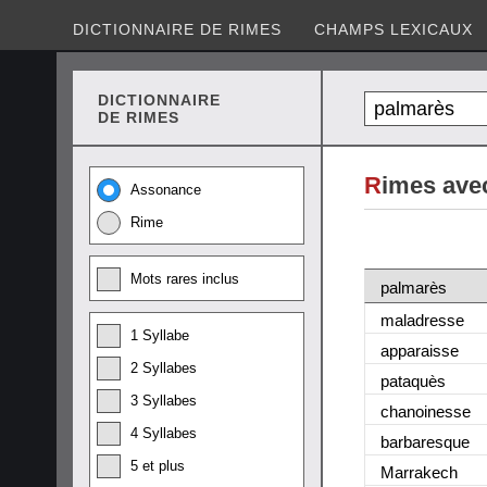
DICTIONNAIRE DE RIMES
CHAMPS LEXICAUX
DICTIONNAIRE
DE RIMES
R
imes ave
Assonance
Rime
Mots rares inclus
palmarès
maladresse
1 Syllabe
apparaisse
2 Syllabes
pataquès
3 Syllabes
chanoinesse
4 Syllabes
barbaresque
5 et plus
Marrakech