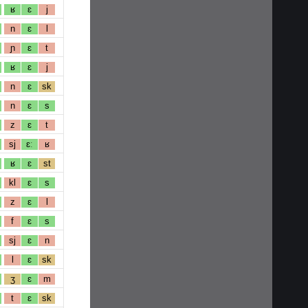
ʁ
ɛ
j
n
ɛ
l
ɲ
ɛ
t
ʁ
ɛ
j
n
ɛ
sk
n
ɛ
s
z
ɛ
t
sj
ɛː
ʁ
ʁ
ɛ
st
kl
ɛ
s
z
ɛ
l
f
ɛ
s
sj
ɛ
n
l
ɛ
sk
ʒ
ɛ
m
t
ɛ
sk