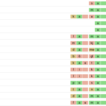
s
a
m
a
k
a
ʁ
a
a
a
l
a
m
a
m
a
kj
a
d
a
mw
a
b
ɑ̃
gl
a
k
a
ʁ
t
a
l
i
k
a
l
i
k
a
p
ɑ
s
a
t
a
n
a
d
a
m
a
f
a
ʁ
m
a