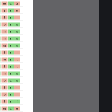
m
ɛː
tʁ
j
ɛ
n
f
ɛ
l
b
ɛ
s
ɲ
ɛ
s
n
ɛ
s
sj
ɛ
s
t
ɛ
l
w
ɛ
t
l
ɛ
t
n
ɛ
s
b
ɛː
s
t
ɛ
m
b
ɛ
l
l
ɛ
ʃ
nj
ɛː
ʁ