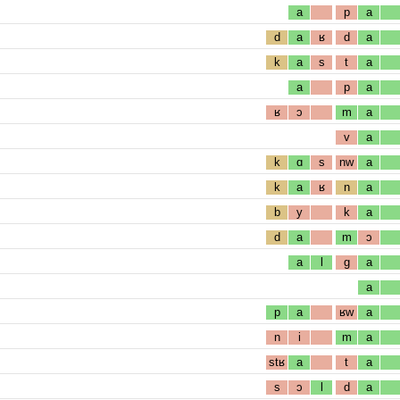
a
p
a
d
a
ʁ
d
a
k
a
s
t
a
a
p
a
ʁ
ɔ
m
a
v
a
k
ɑ
s
nw
a
k
a
ʁ
n
a
b
y
k
a
d
a
m
ɔ
a
l
g
a
a
p
a
ʁw
a
n
i
m
a
stʁ
a
t
a
s
ɔ
l
d
a