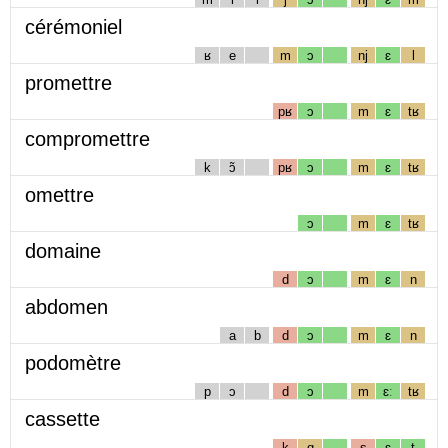
cérémoniel
ʁ
e
m
ɔ
nj
ɛ
l
promettre
pʁ
ɔ
m
ɛ
tʁ
compromettre
k
ɔ̃
pʁ
ɔ
m
ɛ
tʁ
omettre
ɔ
m
ɛ
tʁ
domaine
d
ɔ
m
ɛ
n
abdomen
a
b
d
ɔ
m
ɛ
n
podomètre
p
ɔ
d
ɔ
m
ɛː
tʁ
cassette
k
ɑ
s
ɛ
t