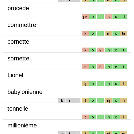
procède
pʁ
ɔ
s
ɛ
d
commettre
k
ɔ
m
ɛ
tʁ
cornette
k
ɔ
ʁ
n
ɛ
t
sornette
s
ɔ
ʁ
n
ɛ
t
Lionel
lj
ɔ
n
ɛ
l
babylonienne
b
i
l
ɔ
nj
ɛ
n
tonnelle
t
ɔ
n
ɛ
l
millionième
m
i
l
j
ɔ
nj
ɛ
m