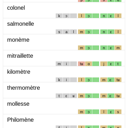
colonel
k
ɔ
l
ɔ
n
ɛ
l
salmonelle
s
a
l
m
ɔ
n
ɛ
l
monème
m
ɔ
n
ɛ
m
mitraillette
m
i
tʁ
ɑ
j
ɛ
t
kilomètre
k
i
l
ɔ
m
ɛː
tʁ
thermomètre
t
ɛ
ʁ
m
ɔ
m
ɛː
tʁ
mollesse
m
ɔ
l
ɛ
s
Philomène
f
i
l
ɔ
m
ɛ
n