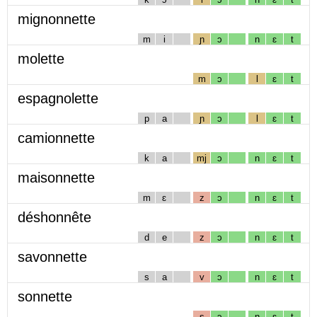
mignonnette
m
i
ɲ
ɔ
n
ɛ
t
molette
m
ɔ
l
ɛ
t
espagnolette
p
a
ɲ
ɔ
l
ɛ
t
camionnette
k
a
mj
ɔ
n
ɛ
t
maisonnette
m
ɛ
z
ɔ
n
ɛ
t
déshonnête
d
e
z
ɔ
n
ɛ
t
savonnette
s
a
v
ɔ
n
ɛ
t
sonnette
s
ɔ
n
ɛ
t