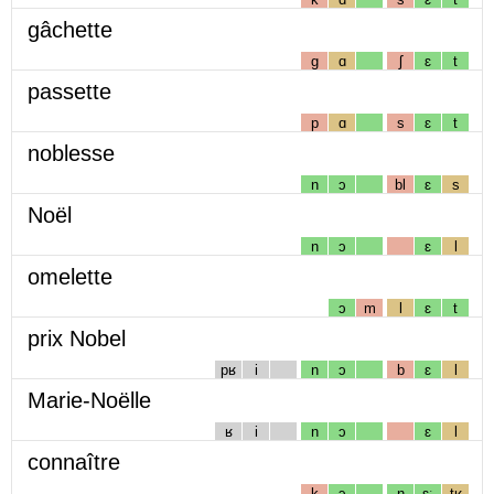
gâchette
g
ɑ
ʃ
ɛ
t
passette
p
ɑ
s
ɛ
t
noblesse
n
ɔ
bl
ɛ
s
Noël
n
ɔ
ɛ
l
omelette
ɔ
m
l
ɛ
t
prix Nobel
pʁ
i
n
ɔ
b
ɛ
l
Marie-Noëlle
ʁ
i
n
ɔ
ɛ
l
connaître
k
ɔ
n
ɛː
tʁ