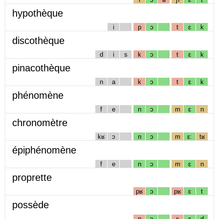
hypothèque
i
p
ɔ
t
ɛ
k
discothèque
d
i
s
k
ɔ
t
ɛ
k
pinacothèque
n
a
k
ɔ
t
ɛ
k
phénomène
f
e
n
ɔ
m
ɛ
n
chronomètre
kʁ
ɔ
n
ɔ
m
ɛː
tʁ
épiphénomène
f
e
n
ɔ
m
ɛ
n
proprette
pʁ
ɔ
pʁ
ɛ
t
possède
p
ɔ
s
ɛ
d