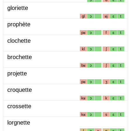
gloriette
gl
ɔ
ʁj
ɛ
t
prophète
pʁ
ɔ
f
ɛ
t
clochette
kl
ɔ
ʃ
ɛ
t
brochette
bʁ
ɔ
ʃ
ɛ
t
projette
pʁ
ɔ
ʒ
ɛ
t
croquette
kʁ
ɔ
k
ɛ
t
crossette
kʁ
ɔ
s
ɛ
t
lorgnette
l
ɔ
ʁ
ɲ
ɛ
t