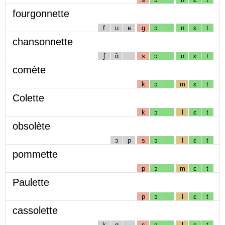
fourgonnette
f
u
ʁ
g
ɔ
n
ɛ
t
chansonnette
ʃ
ɑ̃
s
ɔ
n
ɛ
t
comète
k
ɔ
m
ɛ
t
Colette
k
ɔ
l
ɛ
t
obsolète
ɔ
p
s
ɔ
l
ɛ
t
pommette
p
ɔ
m
ɛ
t
Paulette
p
ɔ
l
ɛ
t
cassolette
k
ɑ
s
ɔ
l
ɛ
t