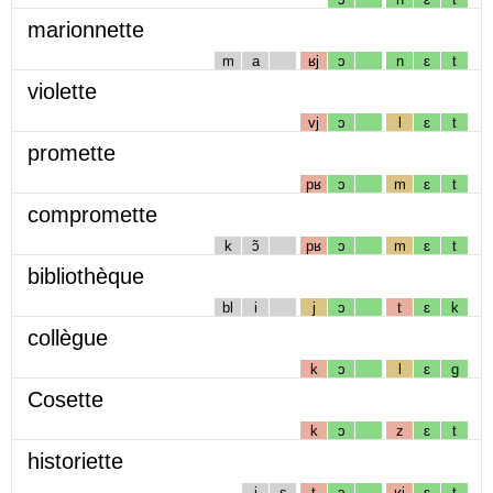
marionnette
m
a
ʁj
ɔ
n
ɛ
t
violette
vj
ɔ
l
ɛ
t
promette
pʁ
ɔ
m
ɛ
t
compromette
k
ɔ̃
pʁ
ɔ
m
ɛ
t
bibliothèque
bl
i
j
ɔ
t
ɛ
k
collègue
k
ɔ
l
ɛ
g
Cosette
k
ɔ
z
ɛ
t
historiette
i
s
t
ɔ
ʁj
ɛ
t