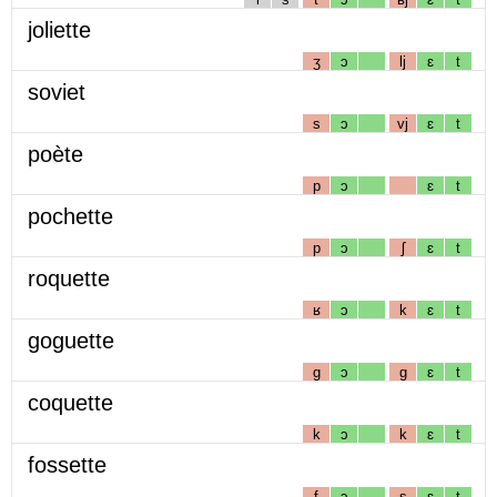
joliette
ʒ
ɔ
lj
ɛ
t
soviet
s
ɔ
vj
ɛ
t
poète
p
ɔ
ɛ
t
pochette
p
ɔ
ʃ
ɛ
t
roquette
ʁ
ɔ
k
ɛ
t
goguette
g
ɔ
g
ɛ
t
coquette
k
ɔ
k
ɛ
t
fossette
f
ɔ
s
ɛ
t