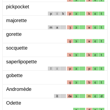
pickpocket
p
i
k
p
ɔ
k
ɛ
t
majorette
m
a
ʒ
ɔ
ʁ
ɛ
t
gorette
g
ɔ
ʁ
ɛ
t
socquette
s
ɔ
k
ɛ
t
saperlipopette
l
i
p
ɔ
p
ɛ
t
gobette
g
ɔ
b
ɛ
t
Andromède
ɑ̃
dʁ
ɔ
m
ɛ
d
Odette
ɔ
d
ɛ
t