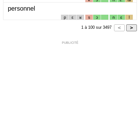
personnel
p
ɛ
ʁ
s
ɔ
n
ɛ
l
1
à
100
sur
3497
PUBLICITÉ