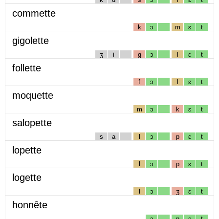
commette
k
ɔ
m
ɛ
t
gigolette
ʒ
i
g
ɔ
l
ɛ
t
follette
f
ɔ
l
ɛ
t
moquette
m
ɔ
k
ɛ
t
salopette
s
a
l
ɔ
p
ɛ
t
lopette
l
ɔ
p
ɛ
t
logette
l
ɔ
ʒ
ɛ
t
honnête
ɔ
n
ɛ
t