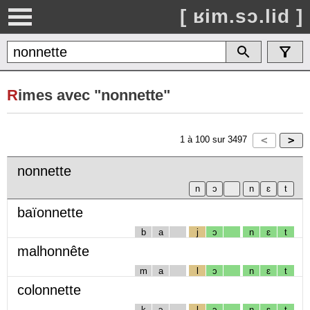
[ ʁim.sɔ.lid ]
R
imes avec "nonnette"
1
à
100
sur
3497
nonnette
baïonnette
b
a
j
ɔ
n
ɛ
t
malhonnête
m
a
l
ɔ
n
ɛ
t
colonnette
k
ɔ
l
ɔ
n
ɛ
t