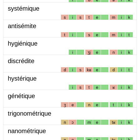
systémique
s
i
s
t
e
m
i
k
antisémite
t
i
s
e
m
i
t
hygiénique
i
ʒj
e
n
i
k
discrédite
d
i
s
kʁ
e
d
i
t
hystérique
i
s
t
e
ʁ
i
k
génétique
ʒ
e
n
e
t
i
k
trigonométrique
n
ɔ
m
e
tʁ
i
k
nanométrique
n
o
m
e
tʁ
i
k