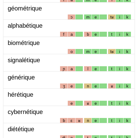
géométrique
ɔ
m
e
tʁ
i
k
alphabétique
f
a
b
e
t
i
k
biométrique
o
m
e
tʁ
i
k
signalétique
ɲ
a
l
e
t
i
k
générique
ʒ
e
n
e
ʁ
i
k
hérétique
e
ʁ
e
t
i
k
cybernétique
b
ɛ
ʁ
n
e
t
i
k
diététique
dj
e
t
e
t
i
k