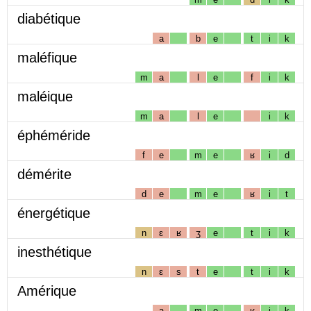
diabétique
a
b
e
t
i
k
maléfique
m
a
l
e
f
i
k
maléique
m
a
l
e
i
k
éphéméride
f
e
m
e
ʁ
i
d
démérite
d
e
m
e
ʁ
i
t
énergétique
n
ɛ
ʁ
ʒ
e
t
i
k
inesthétique
n
ɛ
s
t
e
t
i
k
Amérique
a
m
e
ʁ
i
k