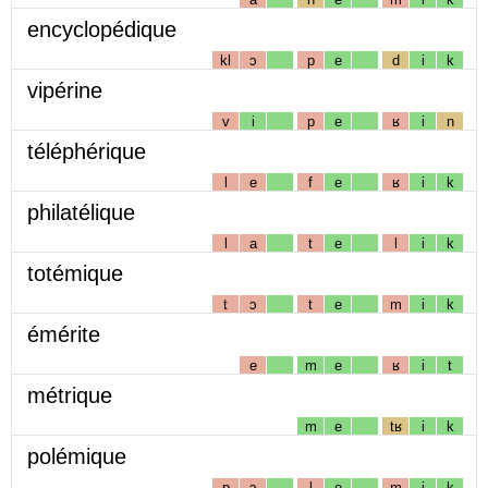
encyclopédique
kl
ɔ
p
e
d
i
k
vipérine
v
i
p
e
ʁ
i
n
téléphérique
l
e
f
e
ʁ
i
k
philatélique
l
a
t
e
l
i
k
totémique
t
ɔ
t
e
m
i
k
émérite
e
m
e
ʁ
i
t
métrique
m
e
tʁ
i
k
polémique
p
ɔ
l
e
m
i
k