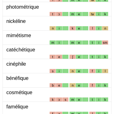
photométrique
t
ɔ
m
e
tʁ
i
k
nickéline
n
i
k
e
l
i
n
mimétisme
m
i
m
e
t
i
sm
catéchétique
t
e
ʃ
e
t
i
k
cinéphile
s
i
n
e
f
i
l
bénéfique
b
e
n
e
f
i
k
cosmétique
k
ɔ
s
m
e
t
i
k
famélique
f
a
m
e
l
i
k