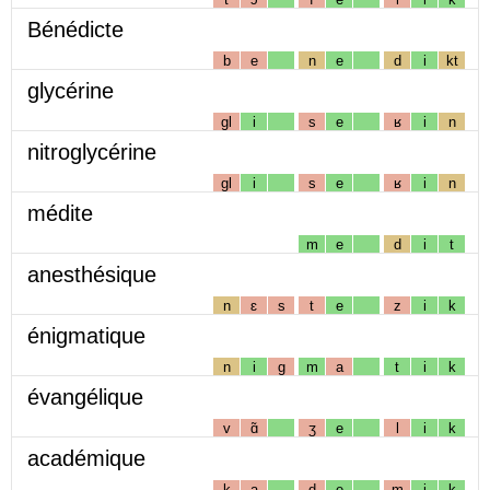
Bénédicte
b
e
n
e
d
i
kt
glycérine
gl
i
s
e
ʁ
i
n
nitroglycérine
gl
i
s
e
ʁ
i
n
médite
m
e
d
i
t
anesthésique
n
ɛ
s
t
e
z
i
k
énigmatique
n
i
g
m
a
t
i
k
évangélique
v
ɑ̃
ʒ
e
l
i
k
académique
k
a
d
e
m
i
k