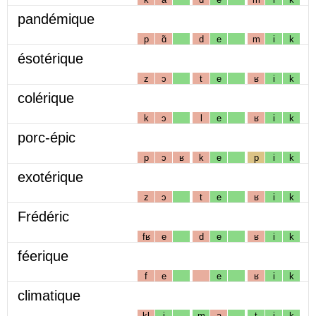
pandémique
p
ɑ̃
d
e
m
i
k
ésotérique
z
ɔ
t
e
ʁ
i
k
colérique
k
ɔ
l
e
ʁ
i
k
porc-épic
p
ɔ
ʁ
k
e
p
i
k
exotérique
z
ɔ
t
e
ʁ
i
k
Frédéric
fʁ
e
d
e
ʁ
i
k
féerique
f
e
e
ʁ
i
k
climatique
kl
i
m
a
t
i
k