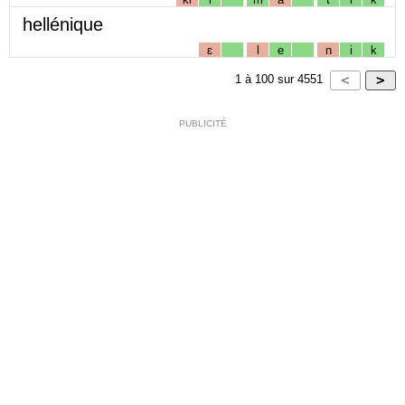
hellénique
ɛ
l
e
n
i
k
1
à
100
sur
4551
PUBLICITÉ