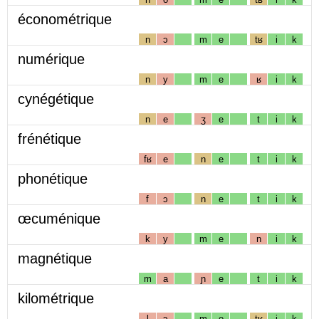
économétrique
n
ɔ
m
e
tʁ
i
k
numérique
n
y
m
e
ʁ
i
k
cynégétique
n
e
ʒ
e
t
i
k
frénétique
fʁ
e
n
e
t
i
k
phonétique
f
ɔ
n
e
t
i
k
œcuménique
k
y
m
e
n
i
k
magnétique
m
a
ɲ
e
t
i
k
kilométrique
l
ɔ
m
e
tʁ
i
k