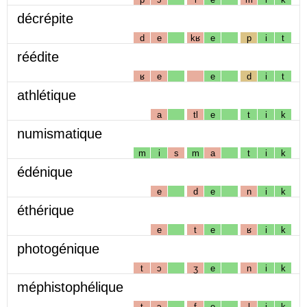
décrépite
d
e
kʁ
e
p
i
t
réédite
ʁ
e
e
d
i
t
athlétique
a
tl
e
t
i
k
numismatique
m
i
s
m
a
t
i
k
édénique
e
d
e
n
i
k
éthérique
e
t
e
ʁ
i
k
photogénique
t
ɔ
ʒ
e
n
i
k
méphistophélique
t
ɔ
f
e
l
i
k