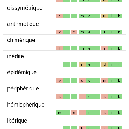
dissymétrique
s
i
m
e
tʁ
i
k
arithmétique
ʁ
i
t
m
e
t
i
k
chimérique
ʃ
i
m
e
ʁ
i
k
inédite
i
n
e
d
i
t
épidémique
p
i
d
e
m
i
k
périphérique
ʁ
i
f
e
ʁ
i
k
hémisphérique
m
i
s
f
e
ʁ
i
k
ibérique
i
b
e
ʁ
i
k