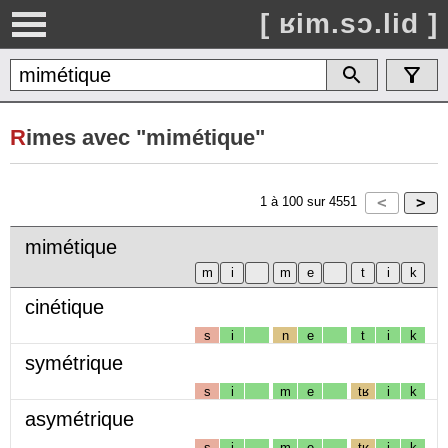
[ ʁim.sɔ.lid ]
R
imes avec "mimétique"
1
à
100
sur
4551
mimétique
cinétique
s
i
n
e
t
i
k
symétrique
s
i
m
e
tʁ
i
k
asymétrique
s
i
m
e
tʁ
i
k