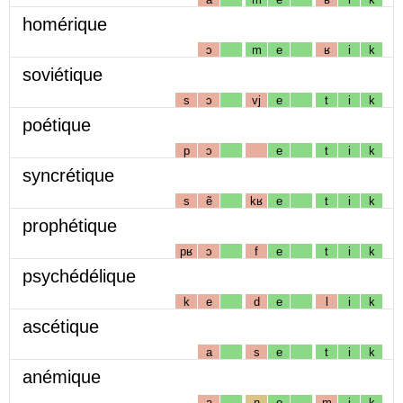
homérique
ɔ
m
e
ʁ
i
k
soviétique
s
ɔ
vj
e
t
i
k
poétique
p
ɔ
e
t
i
k
syncrétique
s
ẽ
kʁ
e
t
i
k
prophétique
pʁ
ɔ
f
e
t
i
k
psychédélique
k
e
d
e
l
i
k
ascétique
a
s
e
t
i
k
anémique
a
n
e
m
i
k