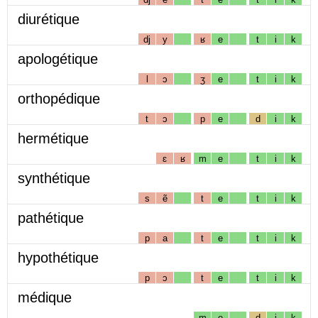
diurétique
dj
y
ʁ
e
t
i
k
apologétique
l
ɔ
ʒ
e
t
i
k
orthopédique
t
ɔ
p
e
d
i
k
hermétique
ɛ
ʁ
m
e
t
i
k
synthétique
s
ẽ
t
e
t
i
k
pathétique
p
a
t
e
t
i
k
hypothétique
p
ɔ
t
e
t
i
k
médique
m
e
d
i
k