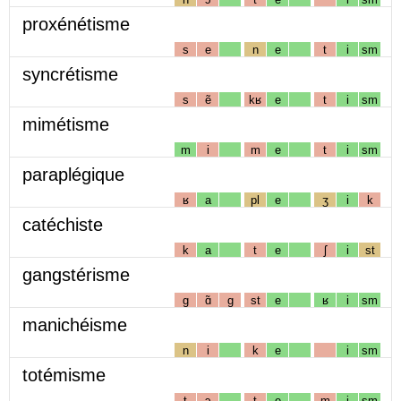
proxénétisme
s
e
n
e
t
i
sm
syncrétisme
s
ẽ
kʁ
e
t
i
sm
mimétisme
m
i
m
e
t
i
sm
paraplégique
ʁ
a
pl
e
ʒ
i
k
catéchiste
k
a
t
e
ʃ
i
st
gangstérisme
g
ɑ̃
g
st
e
ʁ
i
sm
manichéisme
n
i
k
e
i
sm
totémisme
t
ɔ
t
e
m
i
sm