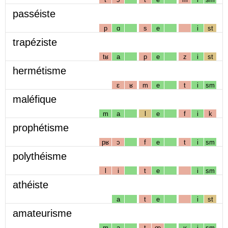
passéiste
p
ɑ
s
e
i
st
trapéziste
tʁ
a
p
e
z
i
st
hermétisme
ɛ
ʁ
m
e
t
i
sm
maléfique
m
a
l
e
f
i
k
prophétisme
pʁ
ɔ
f
e
t
i
sm
polythéisme
l
i
t
e
i
sm
athéiste
a
t
e
i
st
amateurisme
m
a
t
œ
ʁ
i
sm