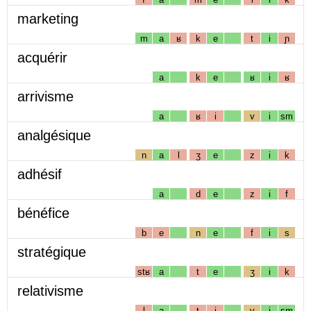
marketing
m
a
ʁ
k
e
t
i
ɲ
acquérir
a
k
e
ʁ
i
ʁ
arrivisme
a
ʁ
i
v
i
sm
analgésique
n
a
l
ʒ
e
z
i
k
adhésif
a
d
e
z
i
f
bénéfice
b
e
n
e
f
i
s
stratégique
stʁ
a
t
e
ʒ
i
k
relativisme
l
a
t
i
v
i
sm