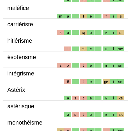
maléfice
m
a
l
e
f
i
s
carriériste
k
a
ʁj
e
ʁ
i
st
hitlérisme
i
tl
e
ʁ
i
sm
ésotérisme
z
ɔ
t
e
ʁ
i
sm
intégrisme
ẽ
t
e
gʁ
i
sm
Astérix
a
s
t
e
ʁ
i
ks
astérisque
a
s
t
e
ʁ
i
sk
monothéisme
n
ɔ
t
e
i
sm