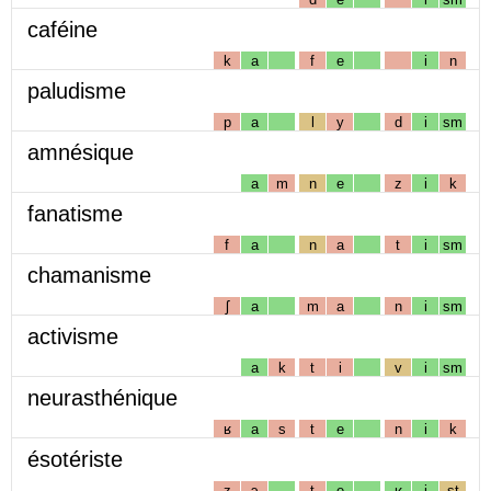
caféine
k
a
f
e
i
n
paludisme
p
a
l
y
d
i
sm
amnésique
a
m
n
e
z
i
k
fanatisme
f
a
n
a
t
i
sm
chamanisme
ʃ
a
m
a
n
i
sm
activisme
a
k
t
i
v
i
sm
neurasthénique
ʁ
a
s
t
e
n
i
k
ésotériste
z
ɔ
t
e
ʁ
i
st