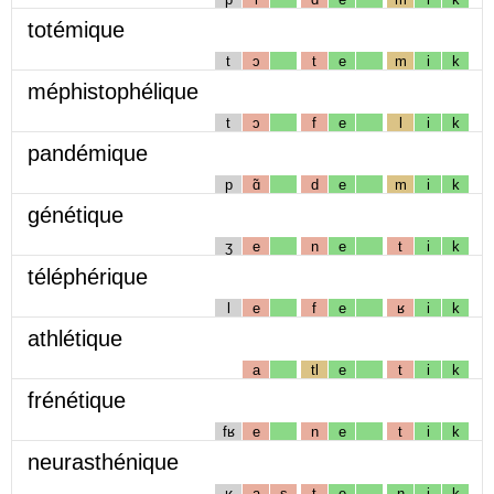
totémique
t
ɔ
t
e
m
i
k
méphistophélique
t
ɔ
f
e
l
i
k
pandémique
p
ɑ̃
d
e
m
i
k
génétique
ʒ
e
n
e
t
i
k
téléphérique
l
e
f
e
ʁ
i
k
athlétique
a
tl
e
t
i
k
frénétique
fʁ
e
n
e
t
i
k
neurasthénique
ʁ
a
s
t
e
n
i
k