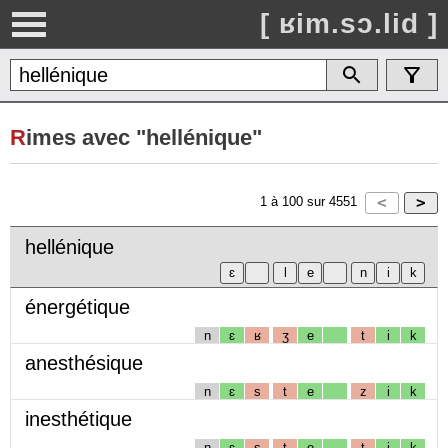
[ ʁim.sɔ.lid ]
R
imes avec "hellénique"
1
à
100
sur
4551
hellénique
énergétique
n
ɛ
ʁ
ʒ
e
t
i
k
anesthésique
n
ɛ
s
t
e
z
i
k
inesthétique
n
ɛ
s
t
e
t
i
k