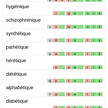
hygiénique
i
ʒj
e
n
i
k
schizophrénique
z
ɔ
fʁ
e
n
i
k
synthétique
s
ẽ
t
e
t
i
k
pathétique
p
a
t
e
t
i
k
hérétique
e
ʁ
e
t
i
k
diététique
dj
e
t
e
t
i
k
alphabétique
f
a
b
e
t
i
k
diabétique
a
b
e
t
i
k