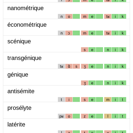
nanométrique
n
o
m
e
tʁ
i
k
économétrique
n
ɔ
m
e
tʁ
i
k
scénique
s
e
n
i
k
transgénique
tʁ
ɑ̃
s
ʒ
e
n
i
k
génique
ʒ
e
n
i
k
antisémite
t
i
s
e
m
i
t
prosélyte
pʁ
o
z
e
l
i
t
latérite
l
a
t
e
ʁ
i
t