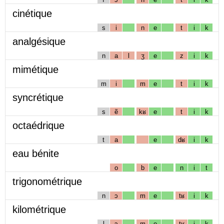
cinétique
s
i
n
e
t
i
k
analgésique
n
a
l
ʒ
e
z
i
k
mimétique
m
i
m
e
t
i
k
syncrétique
s
ẽ
kʁ
e
t
i
k
octaédrique
t
a
e
dʁ
i
k
eau bénite
o
b
e
n
i
t
trigonométrique
n
ɔ
m
e
tʁ
i
k
kilométrique
l
ɔ
m
e
tʁ
i
k