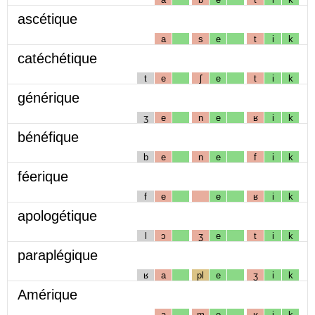
ascétique
a
s
e
t
i
k
catéchétique
t
e
ʃ
e
t
i
k
générique
ʒ
e
n
e
ʁ
i
k
bénéfique
b
e
n
e
f
i
k
féerique
f
e
e
ʁ
i
k
apologétique
l
ɔ
ʒ
e
t
i
k
paraplégique
ʁ
a
pl
e
ʒ
i
k
Amérique
a
m
e
ʁ
i
k