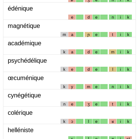
édénique
e
d
e
n
i
k
magnétique
m
a
ɲ
e
t
i
k
académique
k
a
d
e
m
i
k
psychédélique
k
e
d
e
l
i
k
œcuménique
k
y
m
e
n
i
k
cynégétique
n
e
ʒ
e
t
i
k
colérique
k
ɔ
l
e
ʁ
i
k
helléniste
ɛ
l
e
n
i
st