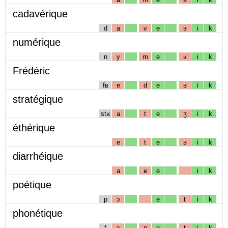
cadavérique
d
a
v
e
ʁ
i
k
numérique
n
y
m
e
ʁ
i
k
Frédéric
fʁ
e
d
e
ʁ
i
k
stratégique
stʁ
a
t
e
ʒ
i
k
éthérique
e
t
e
ʁ
i
k
diarrhéique
a
ʁ
e
i
k
poétique
p
ɔ
e
t
i
k
phonétique
f
ɔ
n
e
t
i
k