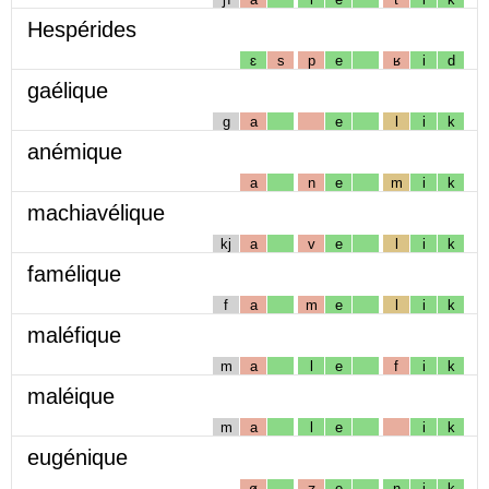
Hespérides
ɛ
s
p
e
ʁ
i
d
gaélique
g
a
e
l
i
k
anémique
a
n
e
m
i
k
machiavélique
kj
a
v
e
l
i
k
famélique
f
a
m
e
l
i
k
maléfique
m
a
l
e
f
i
k
maléique
m
a
l
e
i
k
eugénique
ø
ʒ
e
n
i
k