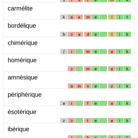
carmélite
k
a
ʁ
m
e
l
i
t
bordélique
b
ɔ
ʁ
d
e
l
i
k
chimérique
ʃ
i
m
e
ʁ
i
k
homérique
ɔ
m
e
ʁ
i
k
amnésique
a
m
n
e
z
i
k
périphérique
ʁ
i
f
e
ʁ
i
k
ésotérique
z
ɔ
t
e
ʁ
i
k
ibérique
i
b
e
ʁ
i
k