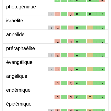
photogénique
t
ɔ
ʒ
e
n
i
k
israélite
ʁ
a
e
l
i
t
annélide
a
n
e
l
i
d
préraphaélite
f
a
e
l
i
t
évangélique
v
ɑ̃
ʒ
e
l
i
k
angélique
ɑ̃
ʒ
e
l
i
k
endémique
ɑ̃
d
e
m
i
k
épidémique
p
i
d
e
m
i
k