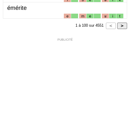
émérite
e
m
e
ʁ
i
t
1
à
100
sur
4551
PUBLICITÉ