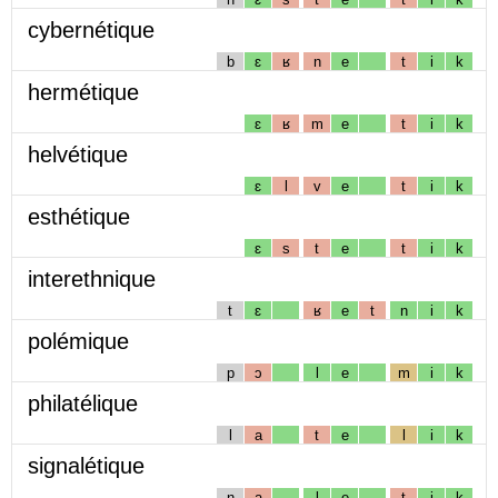
cybernétique
b
ɛ
ʁ
n
e
t
i
k
hermétique
ɛ
ʁ
m
e
t
i
k
helvétique
ɛ
l
v
e
t
i
k
esthétique
ɛ
s
t
e
t
i
k
interethnique
t
ɛ
ʁ
e
t
n
i
k
polémique
p
ɔ
l
e
m
i
k
philatélique
l
a
t
e
l
i
k
signalétique
ɲ
a
l
e
t
i
k