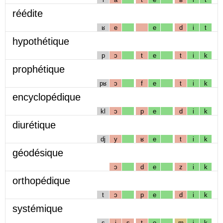
réédite
ʁ
e
e
d
i
t
hypothétique
p
ɔ
t
e
t
i
k
prophétique
pʁ
ɔ
f
e
t
i
k
encyclopédique
kl
ɔ
p
e
d
i
k
diurétique
dj
y
ʁ
e
t
i
k
géodésique
ɔ
d
e
z
i
k
orthopédique
t
ɔ
p
e
d
i
k
systémique
s
i
s
t
e
m
i
k