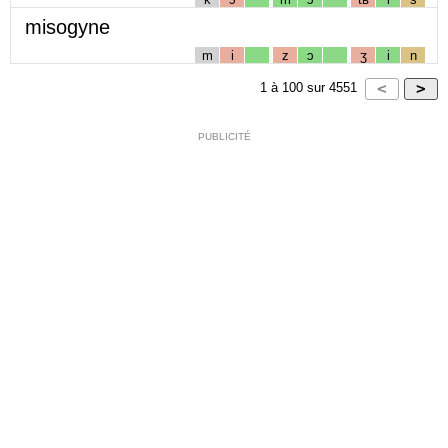
misogyne
m
i
z
ɔ
ʒ
i
n
1
à
100
sur
4551
PUBLICITÉ