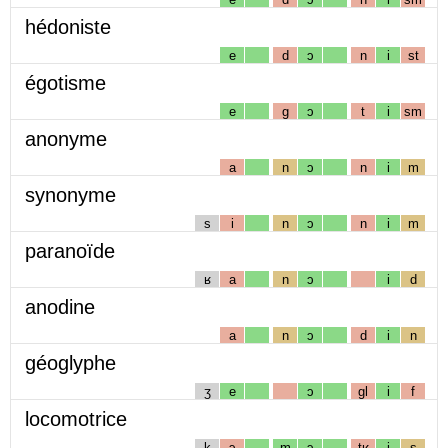
hédoniste
e
d
ɔ
n
i
st
égotisme
e
g
ɔ
t
i
sm
anonyme
a
n
ɔ
n
i
m
synonyme
s
i
n
ɔ
n
i
m
paranoïde
ʁ
a
n
ɔ
i
d
anodine
a
n
ɔ
d
i
n
géoglyphe
ʒ
e
ɔ
gl
i
f
locomotrice
k
ɔ
m
ɔ
tʁ
i
s