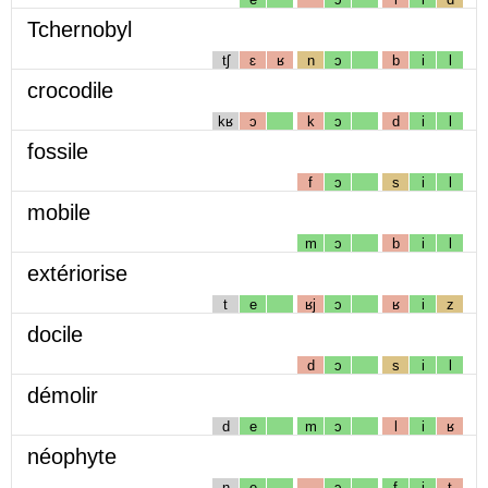
Tchernobyl
tʃ
ɛ
ʁ
n
ɔ
b
i
l
crocodile
kʁ
ɔ
k
ɔ
d
i
l
fossile
f
ɔ
s
i
l
mobile
m
ɔ
b
i
l
extériorise
t
e
ʁj
ɔ
ʁ
i
z
docile
d
ɔ
s
i
l
démolir
d
e
m
ɔ
l
i
ʁ
néophyte
n
e
ɔ
f
i
t