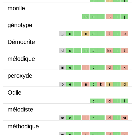
morille
m
ɔ
ʁ
i
j
génotype
ʒ
e
n
ɔ
t
i
p
Démocrite
d
e
m
ɔ
kʁ
i
t
mélodique
m
e
l
ɔ
d
i
k
peroxyde
p
e
ʁ
ɔ
k
s
i
d
Odile
ɔ
d
i
l
mélodiste
m
e
l
ɔ
d
i
st
méthodique
m
e
t
ɔ
d
i
k