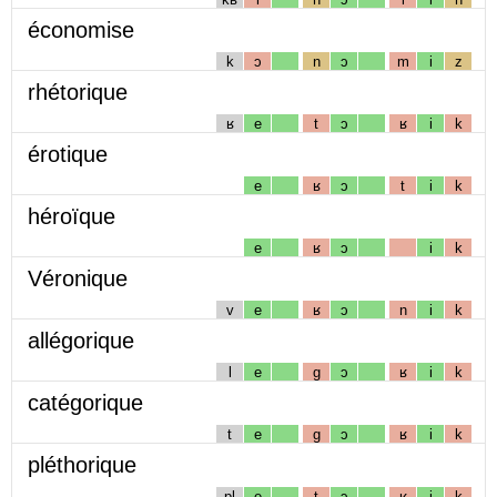
économise
k
ɔ
n
ɔ
m
i
z
rhétorique
ʁ
e
t
ɔ
ʁ
i
k
érotique
e
ʁ
ɔ
t
i
k
héroïque
e
ʁ
ɔ
i
k
Véronique
v
e
ʁ
ɔ
n
i
k
allégorique
l
e
g
ɔ
ʁ
i
k
catégorique
t
e
g
ɔ
ʁ
i
k
pléthorique
pl
e
t
ɔ
ʁ
i
k