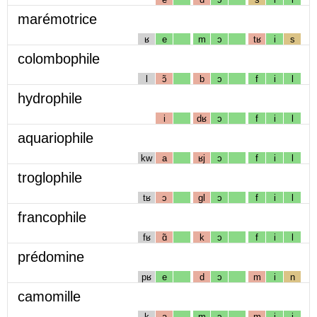
marémotrice
ʁ
e
m
ɔ
tʁ
i
s
colombophile
l
ɔ̃
b
ɔ
f
i
l
hydrophile
i
dʁ
ɔ
f
i
l
aquariophile
kw
a
ʁj
ɔ
f
i
l
troglophile
tʁ
ɔ
gl
ɔ
f
i
l
francophile
fʁ
ɑ̃
k
ɔ
f
i
l
prédomine
pʁ
e
d
ɔ
m
i
n
camomille
k
a
m
ɔ
m
i
j