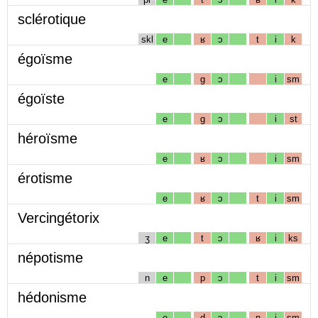
sclérotique
skl
e
ʁ
ɔ
t
i
k
égoïsme
e
g
ɔ
i
sm
égoïste
e
g
ɔ
i
st
héroïsme
e
ʁ
ɔ
i
sm
érotisme
e
ʁ
ɔ
t
i
sm
Vercingétorix
ʒ
e
t
ɔ
ʁ
i
ks
népotisme
n
e
p
ɔ
t
i
sm
hédonisme
e
d
ɔ
n
i
sm