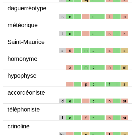
daguerréotype
ʁ
e
ɔ
t
i
p
météorique
t
e
ɔ
ʁ
i
k
Saint-Maurice
s
ẽ
m
ɔ
ʁ
i
s
homonyme
ɔ
m
ɔ
n
i
m
hypophyse
i
p
ɔ
f
i
z
accordéoniste
d
e
ɔ
n
i
st
téléphoniste
l
e
f
ɔ
n
i
st
crinoline
kʁ
i
n
ɔ
l
i
n