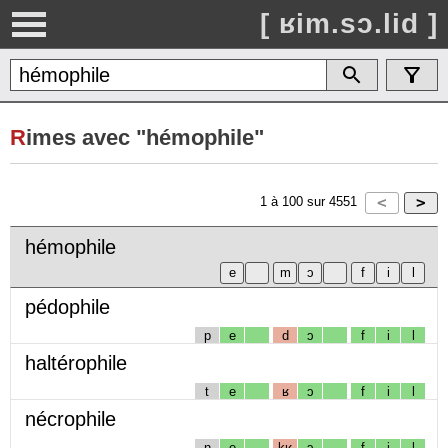
[ ʁim.sɔ.lid ]
R
imes avec "hémophile"
1
à
100
sur
4551
hémophile
pédophile
p
e
d
ɔ
f
i
l
haltérophile
t
e
ʁ
ɔ
f
i
l
nécrophile
n
e
kʁ
ɔ
f
i
l