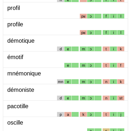
profil
pʁ
ɔ
f
i
l
profile
pʁ
ɔ
f
i
l
démotique
d
e
m
ɔ
t
i
k
émotif
e
m
ɔ
t
i
f
mnémonique
mn
e
m
ɔ
n
i
k
démoniste
d
e
m
ɔ
n
i
st
pacotille
p
a
k
ɔ
t
i
j
oscille
ɔ
s
i
j