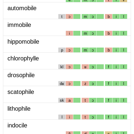
automobile
t
ɔ
m
ɔ
b
i
l
immobile
i
m
ɔ
b
i
l
hippomobile
p
ɔ
m
ɔ
b
i
l
chlorophylle
kl
ɔ
ʁ
ɔ
f
i
l
drosophile
dʁ
ɔ
z
ɔ
f
i
l
scatophile
sk
a
t
ɔ
f
i
l
lithophile
l
i
t
ɔ
f
i
l
indocile
ẽ
d
ɔ
s
i
l