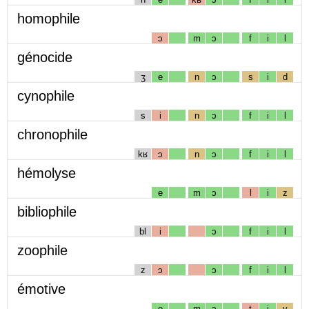
homophile
ɔ
m
ɔ
f
i
l
génocide
ʒ
e
n
ɔ
s
i
d
cynophile
s
i
n
ɔ
f
i
l
chronophile
kʁ
ɔ
n
ɔ
f
i
l
hémolyse
e
m
ɔ
l
i
z
bibliophile
bl
i
ɔ
f
i
l
zoophile
z
ɔ
ɔ
f
i
l
émotive
e
m
ɔ
t
i
v