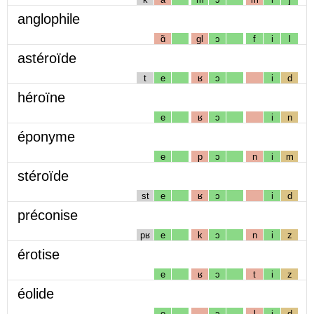
anglophile
ɑ̃
gl
ɔ
f
i
l
astéroïde
t
e
ʁ
ɔ
i
d
héroïne
e
ʁ
ɔ
i
n
éponyme
e
p
ɔ
n
i
m
stéroïde
st
e
ʁ
ɔ
i
d
préconise
pʁ
e
k
ɔ
n
i
z
érotise
e
ʁ
ɔ
t
i
z
éolide
e
ɔ
l
i
d