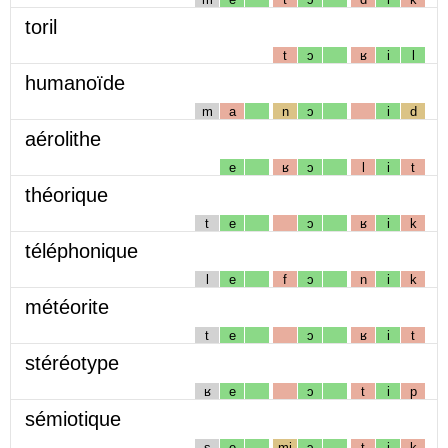
toril
t
ɔ
ʁ
i
l
humanoïde
m
a
n
ɔ
i
d
aérolithe
e
ʁ
ɔ
l
i
t
théorique
t
e
ɔ
ʁ
i
k
téléphonique
l
e
f
ɔ
n
i
k
météorite
t
e
ɔ
ʁ
i
t
stéréotype
ʁ
e
ɔ
t
i
p
sémiotique
s
e
mj
ɔ
t
i
k