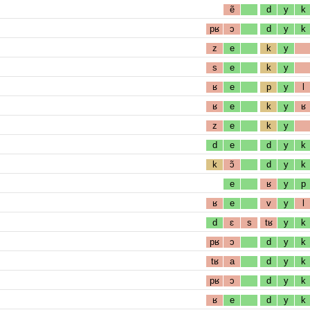
ẽ
d
y
k
pʁ
ɔ
d
y
k
z
e
k
y
s
e
k
y
ʁ
e
p
y
l
ʁ
e
k
y
ʁ
z
e
k
y
d
e
d
y
k
k
ɔ̃
d
y
k
e
ʁ
y
p
ʁ
e
v
y
l
d
ɛ
s
tʁ
y
k
pʁ
ɔ
d
y
k
tʁ
a
d
y
k
pʁ
ɔ
d
y
k
ʁ
e
d
y
k