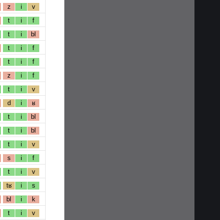
z
i
v
t
i
f
t
i
bl
t
i
f
t
i
f
z
i
f
t
i
v
d
i
ʁ
t
i
bl
t
i
bl
t
i
v
s
i
f
t
i
v
tʁ
i
s
bl
i
k
t
i
v