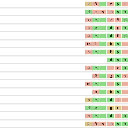
k
ɔ̃
v
y
l
d
ɛ
s
tʁ
y
k
pʁ
e
z
ɔ̃
p
ʁ
e
d
a
k
ʁ
e
d
ɑ̃
p
tʁ
i
b
y
s
e
k
y
d
y
k
ʁ
e
a
k
ẽ
ʒ
y
s
m
e
l
y
a
b
y
p
e
d
i
d
e
g
u
n
e
d
i
k
k
ɔ̃
s
tʁ
y
k