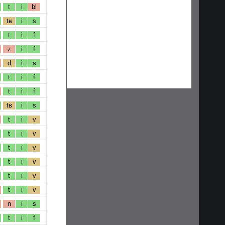
t
i
bl
tʁ
i
s
t
i
f
z
i
f
d
i
s
t
i
f
t
i
f
tʁ
i
s
t
i
v
t
i
v
t
i
v
t
i
v
t
i
v
t
i
v
n
i
s
t
i
f