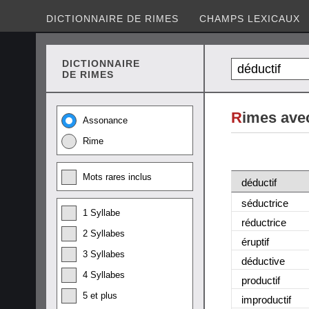
DICTIONNAIRE DE RIMES
CHAMPS LEXICAUX
DICTIONNAIRE
DE RIMES
R
imes avec
Assonance
Rime
Mots rares inclus
déductif
séductrice
1 Syllabe
réductrice
2 Syllabes
éruptif
3 Syllabes
déductive
4 Syllabes
productif
5 et plus
improductif