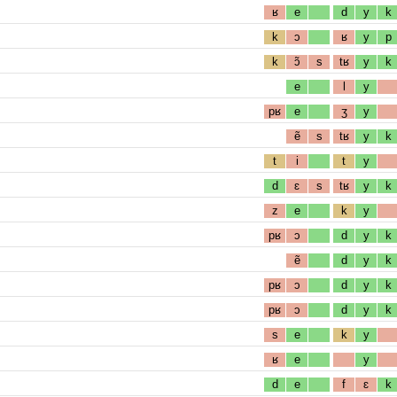
ʁ
e
d
y
k
k
ɔ
ʁ
y
p
k
ɔ̃
s
tʁ
y
k
e
l
y
pʁ
e
ʒ
y
ẽ
s
tʁ
y
k
t
i
t
y
d
ɛ
s
tʁ
y
k
z
e
k
y
pʁ
ɔ
d
y
k
ẽ
d
y
k
pʁ
ɔ
d
y
k
pʁ
ɔ
d
y
k
s
e
k
y
ʁ
e
y
d
e
f
ɛ
k