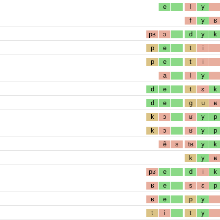
e
l
y
f
y
ʁ
pʁ
ɔ
d
y
k
p
e
t
i
p
e
t
i
a
l
y
d
e
t
ɛ
k
d
e
g
u
ʁ
k
ɔ
ʁ
y
p
k
ɔ
ʁ
y
p
ẽ
s
tʁ
y
k
k
y
ʁ
pʁ
e
d
i
k
ʁ
e
s
ɛ
p
ʁ
e
p
y
t
i
t
y