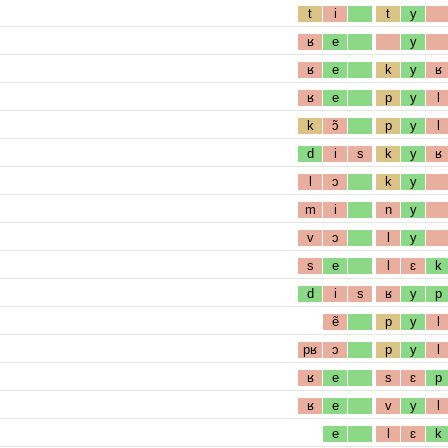
t
i
t
y
ʁ
e
y
ʁ
e
k
y
ʁ
ʁ
e
p
y
l
k
ɔ̃
p
y
l
d
i
s
k
y
ʁ
l
ɔ
k
y
m
i
n
y
v
ɔ
l
y
s
e
l
ɛ
k
d
i
s
ʁ
y
p
ẽ
p
y
l
pʁ
ɔ
p
y
l
ʁ
e
s
ɛ
p
ʁ
e
v
y
l
e
l
ɛ
k