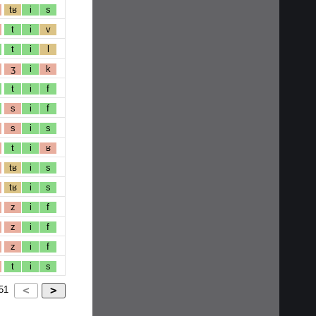
tʁ
i
s
t
i
v
t
i
l
ʒ
i
k
t
i
f
s
i
f
s
i
s
t
i
ʁ
tʁ
i
s
tʁ
i
s
z
i
f
z
i
f
z
i
f
t
i
s
51