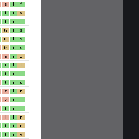
s
i
f
t
i
v
t
i
f
tʁ
i
s
tʁ
i
s
tʁ
i
s
ʁ
i
z
t
i
l
t
i
f
t
i
s
z
i
n
z
i
f
t
i
f
l
i
n
t
i
n
t
i
v