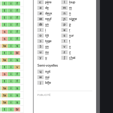
ɛː
p
è
re
l
l
oup
t
i
f
ə
d
e
m
m
t
i
f
ø
d
eu
x
n
n
t
i
f
œ
n
eu
f
ɲ
si
gn
e
œ̃
un
p
p
t
i
f
i
i
ʁ
r
s
i
f
o
t
ô
t
s
s
ur
s
i
f
ɔ
t
o
ge
t
t
tʁ
i
s
ɔ̃
on
v
v
u
ou
z
z
t
i
bl
y
u
ʃ
ch
at
tʁ
i
s
Semi-voyelles
t
i
v
ɥ
n
u
it
s
i
f
w
ou
i
t
i
f
j
bi
ll
e
tʁ
i
s
tʁ
i
s
PUBLICITÉ
tʁ
i
s
t
i
bl