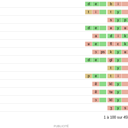
d
e
b
i
t
i
t
y
s
y
p
d
e
ʁ
y
ʁ
a
d
i
k
ʁ
e
fl
ɛ
k
ɔ
ps
k
y
ʁ
d
e
gl
y
t
y
p
e
t
i
ẽ
kl
y
ẽ
tʁ
y
ɔ
kl
y
ʒ
y
s
1
à
100
sur
45
PUBLICITÉ