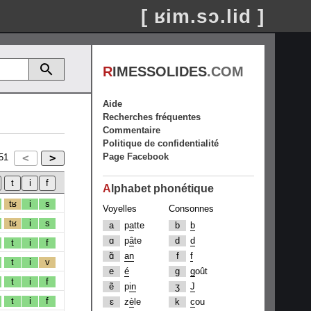
[ ʁim.sɔ.lid ]
R
IMESSOLIDES
.COM
Aide
Recherches fréquentes
Commentaire
Politique de confidentialité
Page Facebook
51
A
lphabet phonétique
tʁ
i
s
Voyelles
Consonnes
tʁ
i
s
a
p
a
tte
b
b
ɑ
p
â
te
d
d
t
i
f
ɑ̃
an
f
f
t
i
v
e
é
g
g
oût
t
i
f
ẽ
p
in
ʒ
J
t
i
f
ɛ
z
è
le
k
c
ou