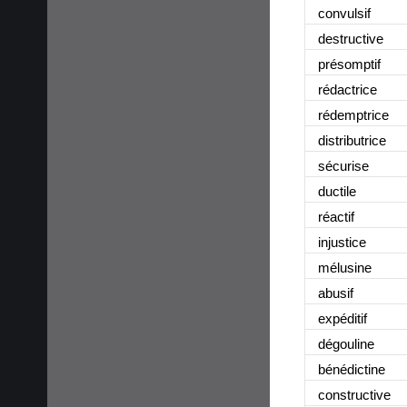
convulsif
destructive
présomptif
rédactrice
rédemptrice
distributrice
sécurise
ductile
réactif
injustice
mélusine
abusif
expéditif
dégouline
bénédictine
constructive