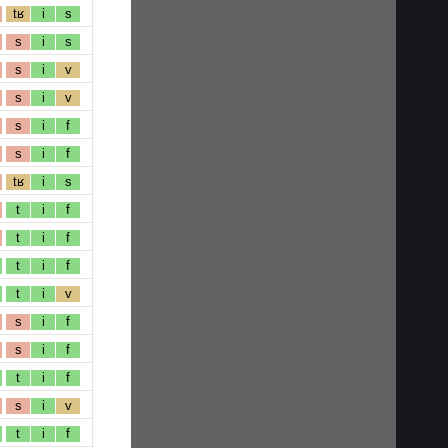
tʁ
i
s
s
i
s
s
i
v
s
i
v
s
i
f
s
i
f
tʁ
i
s
t
i
f
t
i
f
t
i
f
t
i
v
s
i
f
s
i
f
t
i
f
s
i
v
t
i
f