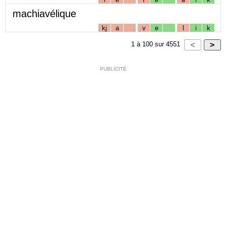
machiavélique
kj
a
v
e
l
i
k
1
à
100
sur
4551
PUBLICITÉ