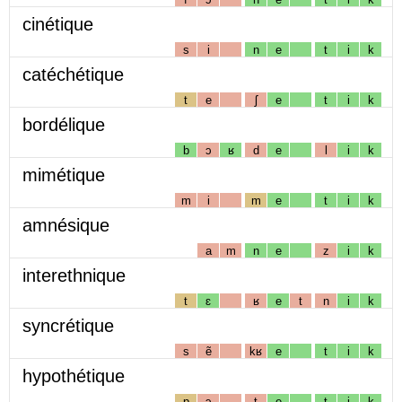
cinétique
s
i
n
e
t
i
k
catéchétique
t
e
ʃ
e
t
i
k
bordélique
b
ɔ
ʁ
d
e
l
i
k
mimétique
m
i
m
e
t
i
k
amnésique
a
m
n
e
z
i
k
interethnique
t
ɛ
ʁ
e
t
n
i
k
syncrétique
s
ẽ
kʁ
e
t
i
k
hypothétique
p
ɔ
t
e
t
i
k