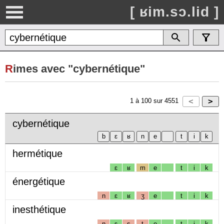
[ ʁim.sɔ.lid ]
R
imes avec "cybernétique"
1
à
100
sur
4551
cybernétique
hermétique
ɛ
ʁ
m
e
t
i
k
énergétique
n
ɛ
ʁ
ʒ
e
t
i
k
inesthétique
n
ɛ
s
t
e
t
i
k