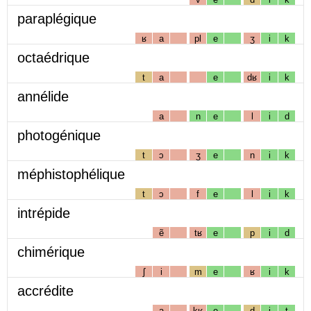
paraplégique
ʁ
a
pl
e
ʒ
i
k
octaédrique
t
a
e
dʁ
i
k
annélide
a
n
e
l
i
d
photogénique
t
ɔ
ʒ
e
n
i
k
méphistophélique
t
ɔ
f
e
l
i
k
intrépide
ẽ
tʁ
e
p
i
d
chimérique
ʃ
i
m
e
ʁ
i
k
accrédite
a
kʁ
e
d
i
t