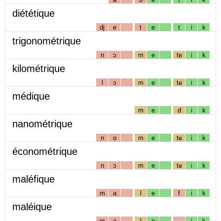
diététique
dj
e
t
e
t
i
k
trigonométrique
n
ɔ
m
e
tʁ
i
k
kilométrique
l
ɔ
m
e
tʁ
i
k
médique
m
e
d
i
k
nanométrique
n
o
m
e
tʁ
i
k
économétrique
n
ɔ
m
e
tʁ
i
k
maléfique
m
a
l
e
f
i
k
maléique
m
a
l
e
i
k