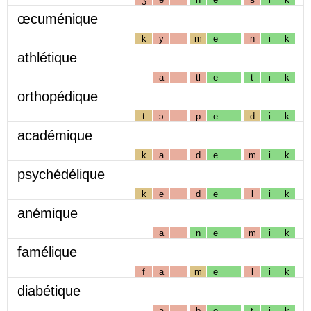
œcuménique
k
y
m
e
n
i
k
athlétique
a
tl
e
t
i
k
orthopédique
t
ɔ
p
e
d
i
k
académique
k
a
d
e
m
i
k
psychédélique
k
e
d
e
l
i
k
anémique
a
n
e
m
i
k
famélique
f
a
m
e
l
i
k
diabétique
a
b
e
t
i
k