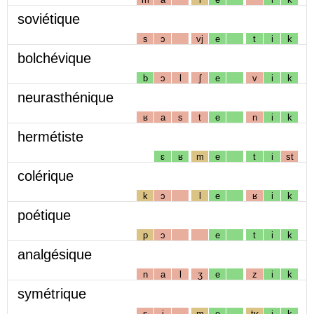
soviétique
s
ɔ
vj
e
t
i
k
bolchévique
b
ɔ
l
ʃ
e
v
i
k
neurasthénique
ʁ
a
s
t
e
n
i
k
hermétiste
ɛ
ʁ
m
e
t
i
st
colérique
k
ɔ
l
e
ʁ
i
k
poétique
p
ɔ
e
t
i
k
analgésique
n
a
l
ʒ
e
z
i
k
symétrique
s
i
m
e
tʁ
i
k