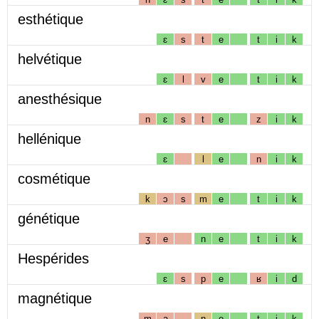
esthétique
ɛ
s
t
e
t
i
k
helvétique
ɛ
l
v
e
t
i
k
anesthésique
n
ɛ
s
t
e
z
i
k
hellénique
ɛ
l
e
n
i
k
cosmétique
k
ɔ
s
m
e
t
i
k
génétique
ʒ
e
n
e
t
i
k
Hespérides
ɛ
s
p
e
ʁ
i
d
magnétique
m
a
ɲ
e
t
i
k