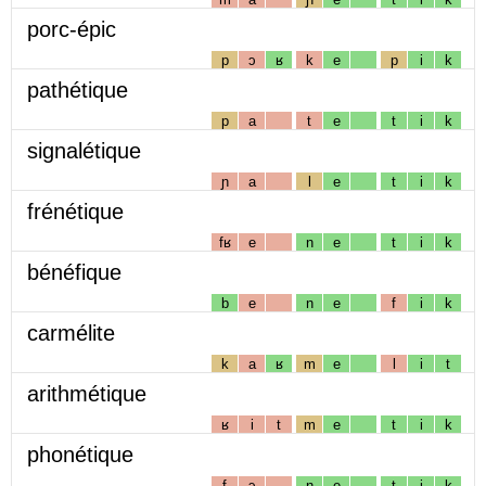
porc-épic
p
ɔ
ʁ
k
e
p
i
k
pathétique
p
a
t
e
t
i
k
signalétique
ɲ
a
l
e
t
i
k
frénétique
fʁ
e
n
e
t
i
k
bénéfique
b
e
n
e
f
i
k
carmélite
k
a
ʁ
m
e
l
i
t
arithmétique
ʁ
i
t
m
e
t
i
k
phonétique
f
ɔ
n
e
t
i
k