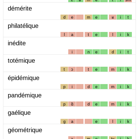
démérite
d
e
m
e
ʁ
i
t
philatélique
l
a
t
e
l
i
k
inédite
i
n
e
d
i
t
totémique
t
ɔ
t
e
m
i
k
épidémique
p
i
d
e
m
i
k
pandémique
p
ɑ̃
d
e
m
i
k
gaélique
g
a
e
l
i
k
géométrique
ɔ
m
e
tʁ
i
k