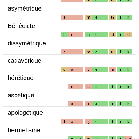
asymétrique
s
i
m
e
tʁ
i
k
Bénédicte
b
e
n
e
d
i
kt
dissymétrique
s
i
m
e
tʁ
i
k
cadavérique
d
a
v
e
ʁ
i
k
hérétique
e
ʁ
e
t
i
k
ascétique
a
s
e
t
i
k
apologétique
l
ɔ
ʒ
e
t
i
k
hermétisme
ɛ
ʁ
m
e
t
i
sm