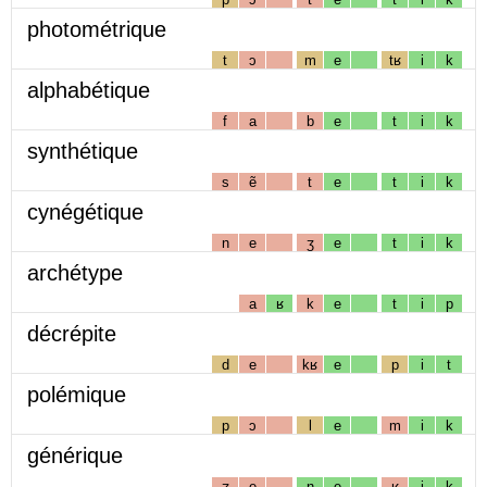
photométrique
t
ɔ
m
e
tʁ
i
k
alphabétique
f
a
b
e
t
i
k
synthétique
s
ẽ
t
e
t
i
k
cynégétique
n
e
ʒ
e
t
i
k
archétype
a
ʁ
k
e
t
i
p
décrépite
d
e
kʁ
e
p
i
t
polémique
p
ɔ
l
e
m
i
k
générique
ʒ
e
n
e
ʁ
i
k