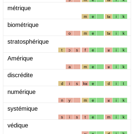
métrique
m
e
tʁ
i
k
biométrique
o
m
e
tʁ
i
k
stratosphérique
t
ɔ
s
f
e
ʁ
i
k
Amérique
a
m
e
ʁ
i
k
discrédite
d
i
s
kʁ
e
d
i
t
numérique
n
y
m
e
ʁ
i
k
systémique
s
i
s
t
e
m
i
k
védique
v
e
d
i
k