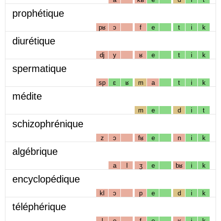
prophétique
pʁ
ɔ
f
e
t
i
k
diurétique
dj
y
ʁ
e
t
i
k
spermatique
sp
ɛ
ʁ
m
a
t
i
k
médite
m
e
d
i
t
schizophrénique
z
ɔ
fʁ
e
n
i
k
algébrique
a
l
ʒ
e
bʁ
i
k
encyclopédique
kl
ɔ
p
e
d
i
k
téléphérique
l
e
f
e
ʁ
i
k