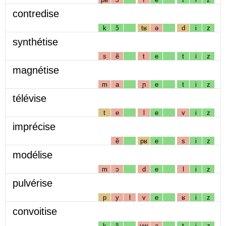
contredise
k
ɔ̃
tʁ
ə
d
i
z
synthétise
s
ẽ
t
e
t
i
z
magnétise
m
a
ɲ
e
t
i
z
télévise
t
e
l
e
v
i
z
imprécise
ẽ
pʁ
e
s
i
z
modélise
m
ɔ
d
e
l
i
z
pulvérise
p
y
l
v
e
ʁ
i
z
convoitise
k
ɔ̃
vw
a
t
i
z