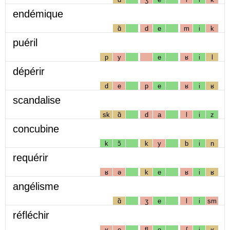
endémique
ɑ̃
d
e
m
i
k
puéril
p
y
e
ʁ
i
l
dépérir
d
e
p
e
ʁ
i
ʁ
scandalise
sk
ɑ̃
d
a
l
i
z
concubine
k
ɔ̃
k
y
b
i
n
requérir
ʁ
ə
k
e
ʁ
i
ʁ
angélisme
ɑ̃
ʒ
e
l
i
sm
réfléchir
ʁ
e
fl
e
ʃ
i
ʁ