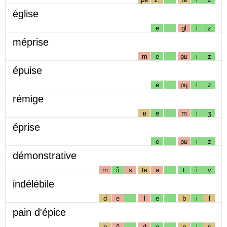
église
e
gl
i
z
méprise
m
e
pʁ
i
z
épuise
e
pɥ
i
z
rémige
ʁ
e
m
i
ʒ
éprise
e
pʁ
i
z
démonstrative
m
ɔ̃
s
tʁ
a
t
i
v
indélébile
d
e
l
e
b
i
l
pain d'épice
p
ẽ
d
e
p
i
s