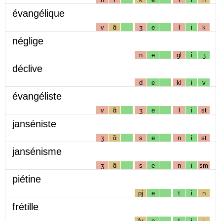
évangélique
v
ɑ̃
ʒ
e
l
i
k
néglige
n
e
gl
i
ʒ
déclive
d
e
kl
i
v
évangéliste
v
ɑ̃
ʒ
e
l
i
st
janséniste
ʒ
ɑ̃
s
e
n
i
st
jansénisme
ʒ
ɑ̃
s
e
n
i
sm
piétine
pj
e
t
i
n
frétille
fʁ
e
t
i
j