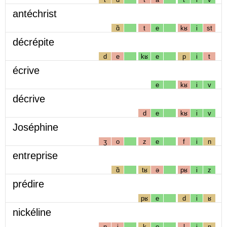
antéchrist
ɑ̃
t
e
kʁ
i
st
décrépite
d
e
kʁ
e
p
i
t
écrive
e
kʁ
i
v
décrive
d
e
kʁ
i
v
Joséphine
ʒ
o
z
e
f
i
n
entreprise
ɑ̃
tʁ
ə
pʁ
i
z
prédire
pʁ
e
d
i
ʁ
nickéline
n
i
k
e
l
i
n