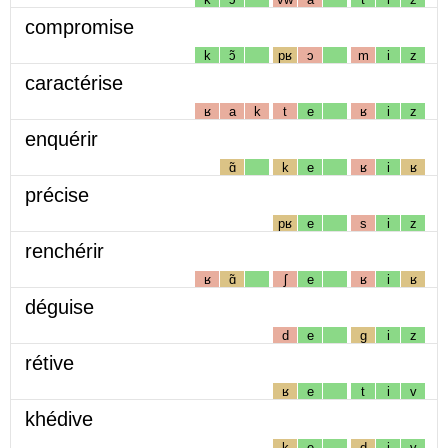
compromise
k
ɔ̃
pʁ
ɔ
m
i
z
caractérise
ʁ
a
k
t
e
ʁ
i
z
enquérir
ɑ̃
k
e
ʁ
i
ʁ
précise
pʁ
e
s
i
z
renchérir
ʁ
ɑ̃
ʃ
e
ʁ
i
ʁ
déguise
d
e
g
i
z
rétive
ʁ
e
t
i
v
khédive
k
e
d
i
v