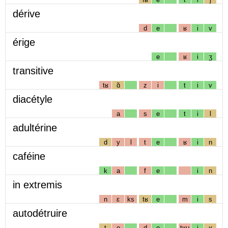
dérive
d
e
ʁ
i
v
érige
e
ʁ
i
ʒ
transitive
tʁ
ɑ̃
z
i
t
i
v
diacétyle
a
s
e
t
i
l
adultérine
d
y
l
t
e
ʁ
i
n
caféine
k
a
f
e
i
n
in extremis
n
ɛ
ks
tʁ
e
m
i
s
autodétruire
t
o
d
e
tʁɥ
i
ʁ