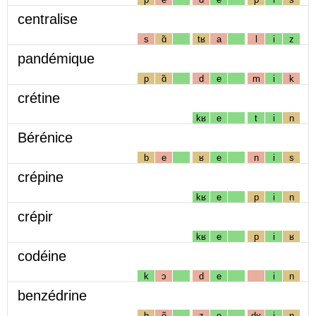
centralise
s
ɑ̃
tʁ
a
l
i
z
pandémique
p
ɑ̃
d
e
m
i
k
crétine
kʁ
e
t
i
n
Bérénice
b
e
ʁ
e
n
i
s
crépine
kʁ
e
p
i
n
crépir
kʁ
e
p
i
ʁ
codéine
k
ɔ
d
e
i
n
benzédrine
b
ẽ
z
e
dʁ
i
n