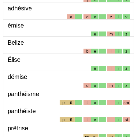
adhésive
a
d
e
z
i
v
émise
e
m
i
z
Belize
b
e
l
i
z
Élise
e
l
i
z
démise
d
e
m
i
z
panthéisme
p
ɑ̃
t
e
i
sm
panthéiste
p
ɑ̃
t
e
i
st
prêtrise
pʁ
ɛː
tʁ
i
z