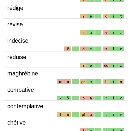
rédige
ʁ
e
d
i
ʒ
révise
ʁ
e
v
i
z
indécise
ẽ
d
e
s
i
z
réduise
ʁ
e
dɥ
i
z
maghrébine
m
a
gʁ
e
b
i
n
combative
k
ɔ̃
b
a
t
i
v
contemplative
t
ɑ̃
pl
a
t
i
v
chétive
ʃ
e
t
i
v