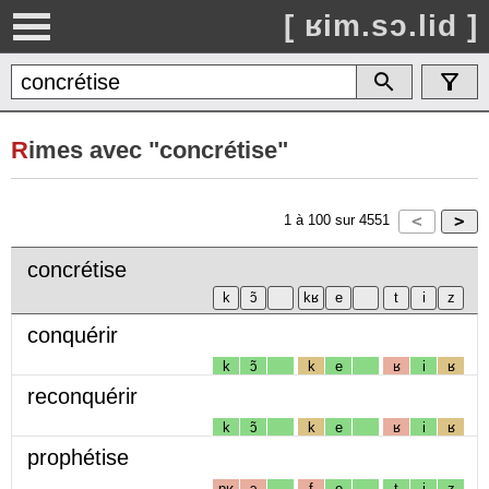
[ ʁim.sɔ.lid ]
R
imes avec "concrétise"
1
à
100
sur
4551
concrétise
conquérir
k
ɔ̃
k
e
ʁ
i
ʁ
reconquérir
k
ɔ̃
k
e
ʁ
i
ʁ
prophétise
pʁ
ɔ
f
e
t
i
z