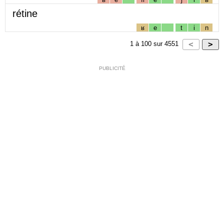
rétine
ʁ
e
t
i
n
1
à
100
sur
4551
PUBLICITÉ