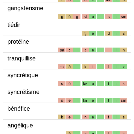
gangstérisme
g
ɑ̃
g
st
e
ʁ
i
sm
tiédir
tj
e
d
i
ʁ
protéine
pʁ
ɔ
t
e
i
n
tranquillise
tʁ
ɑ̃
k
i
l
i
z
syncrétique
s
ẽ
kʁ
e
t
i
k
syncrétisme
s
ẽ
kʁ
e
t
i
sm
bénéfice
b
e
n
e
f
i
s
angélique
ɑ̃
ʒ
e
l
i
k