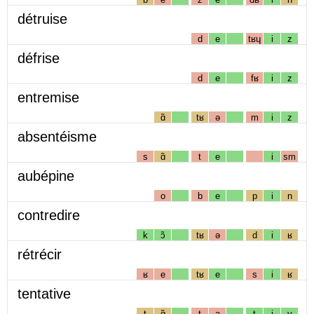
détruise
d
e
tʁɥ
i
z
défrise
d
e
fʁ
i
z
entremise
ɑ̃
tʁ
ə
m
i
z
absentéisme
s
ɑ̃
t
e
i
sm
aubépine
o
b
e
p
i
n
contredire
k
ɔ̃
tʁ
ə
d
i
ʁ
rétrécir
ʁ
e
tʁ
e
s
i
ʁ
tentative
t
ɑ̃
t
a
t
i
v