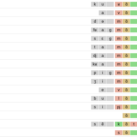
k
u
ʁ
ɑ̃
a
v
ɑ̃
d
ə
m
ɑ̃
fʁ
a
g
m
ɑ̃
s
ɛ
g
m
ɑ̃
t
a
m
ɑ̃
dj
a
m
ɑ̃
kʁ
a
m
ɑ̃
p
i
g
m
ɑ̃
ʒ
i
m
ɑ̃
e
v
ɑ̃
b
u
l
ɑ̃
s
i
pj
ɑ̃
ɑ̃
s
ẽ
k
ɑ̃
t
s
ɑ̃