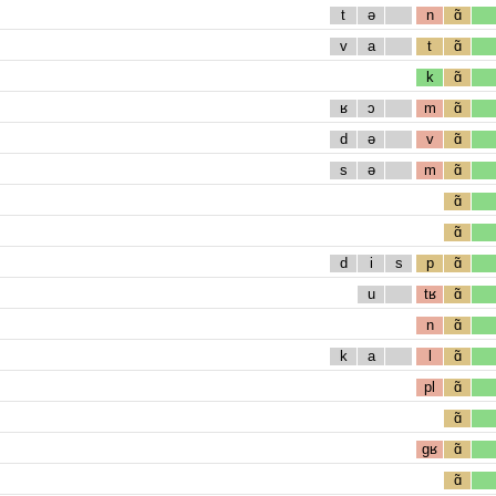
t
ə
n
ɑ̃
v
a
t
ɑ̃
k
ɑ̃
ʁ
ɔ
m
ɑ̃
d
ə
v
ɑ̃
s
ə
m
ɑ̃
ɑ̃
ɑ̃
d
i
s
p
ɑ̃
u
tʁ
ɑ̃
n
ɑ̃
k
a
l
ɑ̃
pl
ɑ̃
ɑ̃
gʁ
ɑ̃
ɑ̃