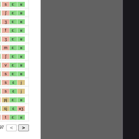
s
ɛː
ʁ
ʃ
ɛː
ʁ
ʒ
ɛː
ʁ
f
ɛː
ʁ
ʒ
ɛː
ʁ
m
ɛː
ʁ
ʃ
ɛː
ʁ
v
ɛː
ʁ
s
ɛː
ʁ
s
ɛ
j
s
ɛ
j
pj
ɛː
ʁ
sj
ɛ
ʁʒ
t
ɛː
ʁ
97