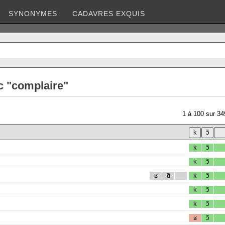
SYNONYMES
CADAVRES EXQUIS
c "complaire"
1
à
100
sur
34
k
ɔ̃
k
ɔ̃
ʁ
ɑ̃
k
ɔ̃
k
ɔ̃
k
ɔ̃
ʁ
ɔ̃