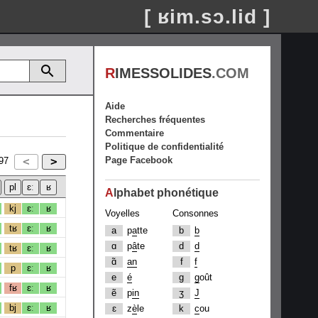
[ ʁim.sɔ.lid ]
R
IMESSOLIDES
.COM
Aide
Recherches fréquentes
Commentaire
Politique de confidentialité
Page Facebook
97
A
lphabet phonétique
kj
ɛː
ʁ
Voyelles
Consonnes
tʁ
ɛː
ʁ
a
p
a
tte
b
b
ɑ
p
â
te
d
d
tʁ
ɛː
ʁ
ɑ̃
an
f
f
p
ɛː
ʁ
e
é
g
g
oût
fʁ
ɛː
ʁ
ẽ
p
in
ʒ
J
bj
ɛː
ʁ
ɛ
z
è
le
k
c
ou