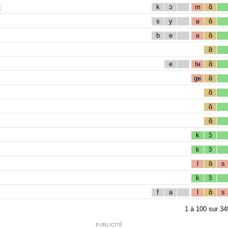
t
k
ɔ
m
ɑ̃
s
y
ʁ
ɑ̃
b
e
ʁ
ɑ̃
ɑ̃
e
tʁ
ɑ̃
gʁ
ɑ̃
ɑ̃
ɑ̃
ɑ̃
k
ɔ̃
k
ɔ̃
l
ɑ̃
s
k
ɔ̃
f
a
l
ɑ̃
s
1
à
100
sur
34
PUBLICITÉ