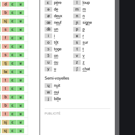
ɛː
p
è
re
l
l
oup
d
ɛː
ʁ
ə
d
e
m
m
b
ɛː
ʁ
ø
d
eu
x
n
n
sj
ɛː
ʁ
œ
n
eu
f
ɲ
si
gn
e
œ̃
un
p
p
s
ɛː
ʁ
i
i
ʁ
r
f
ɛː
ʁ
o
t
ô
t
s
s
ur
v
ɛː
ʁ
ɔ
t
o
ge
t
t
s
ɛː
ʁ
ɔ̃
on
v
v
u
ou
z
z
tj
ɛː
ʁ
y
u
ʃ
ch
at
tʁ
ɛː
ʁ
Semi-voyelles
t
ɛː
ʁ
ɥ
n
u
it
t
ɛː
ʁ
w
ou
i
b
ɛː
ʁ
j
bi
ll
e
b
ɛː
ʁ
t
ɛː
ʁ
PUBLICITÉ
sj
ɛː
ʁ
sj
ɛː
ʁ