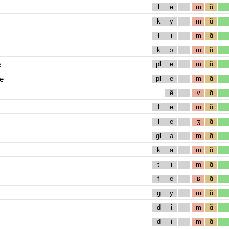
l
ə
m
ɑ̃
k
y
m
ɑ̃
l
i
m
ɑ̃
k
ɔ
m
ɑ̃
e
pl
e
m
ɑ̃
e
pl
e
m
ɑ̃
ẽ
v
ɑ̃
l
e
m
ɑ̃
l
e
ʒ
ɑ̃
gl
ə
m
ɑ̃
k
a
m
ɑ̃
t
i
m
ɑ̃
f
e
ʁ
ɑ̃
g
y
m
ɑ̃
d
i
m
ɑ̃
d
i
m
ɑ̃