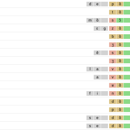
d
e
p
ɑ̃
t
ɑ̃
m
ɑ̃
s
ɔ̃
ɛ
g
z
ɑ̃
b
ɑ̃
ʒ
ɑ̃
ẽ
s
ɑ̃
ʒ
ɑ̃
l
a
v
ɑ̃
a
v
ɑ̃
ʁ
ɑ̃
f
i
n
ɑ̃
d
ɑ̃
p
ɑ̃
s
e
d
ɑ̃
s
e
d
ɑ̃