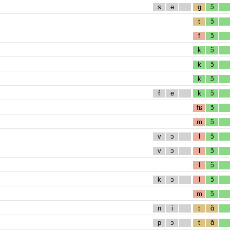
s
ə
g
ɔ̃
t
ɔ̃
f
ɔ̃
k
ɔ̃
k
ɔ̃
k
ɔ̃
f
e
k
ɔ̃
fʁ
ɔ̃
m
ɔ̃
v
ɔ
l
ɔ̃
v
ɔ
l
ɔ̃
l
ɔ̃
k
ɔ
l
ɔ̃
m
ɔ̃
n
i
t
ɑ̃
p
ɔ
t
ɑ̃