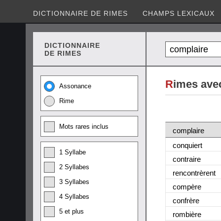
DICTIONNAIRE DE RIMES
CHAMPS LEXICAUX
DICTIONNAIRE
DE RIMES
R
imes ave
Assonance
Rime
Mots rares inclus
complaire
conquiert
1 Syllabe
contraire
2 Syllabes
rencontrèrent
3 Syllabes
compère
4 Syllabes
confrère
5 et plus
rombière