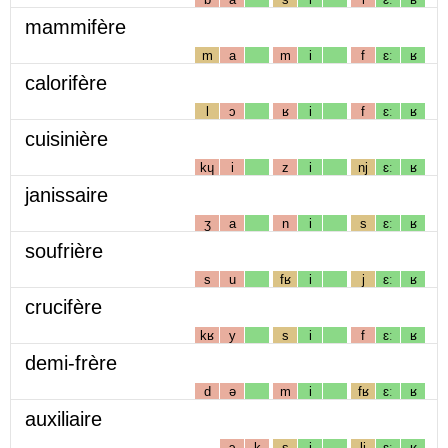
mammifère
m
a
m
i
f
ɛː
ʁ
calorifère
l
ɔ
ʁ
i
f
ɛː
ʁ
cuisinière
kɥ
i
z
i
nj
ɛː
ʁ
janissaire
ʒ
a
n
i
s
ɛː
ʁ
soufrière
s
u
fʁ
i
j
ɛː
ʁ
crucifère
kʁ
y
s
i
f
ɛː
ʁ
demi-frère
d
ə
m
i
fʁ
ɛː
ʁ
auxiliaire
ɔ
k
s
i
lj
ɛː
ʁ