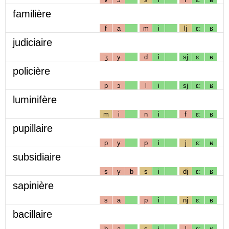
familière
f
a
m
i
lj
ɛː
ʁ
judiciaire
ʒ
y
d
i
sj
ɛː
ʁ
policière
p
ɔ
l
i
sj
ɛː
ʁ
luminifère
m
i
n
i
f
ɛː
ʁ
pupillaire
p
y
p
i
j
ɛː
ʁ
subsidiaire
s
y
b
s
i
dj
ɛː
ʁ
sapinière
s
a
p
i
nj
ɛː
ʁ
bacillaire
b
a
s
i
l
ɛː
ʁ