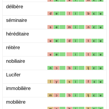
délibère
d
e
l
i
b
ɛː
ʁ
séminaire
s
e
m
i
n
ɛː
ʁ
héréditaire
ʁ
e
d
i
t
ɛː
ʁ
réitère
ʁ
e
i
t
ɛː
ʁ
nobiliaire
n
ɔ
b
i
lj
ɛː
ʁ
Lucifer
l
y
s
i
f
ɛ
ʁ
immobilière
m
ɔ
b
i
lj
ɛː
ʁ
mobilière
m
ɔ
b
i
lj
ɛː
ʁ