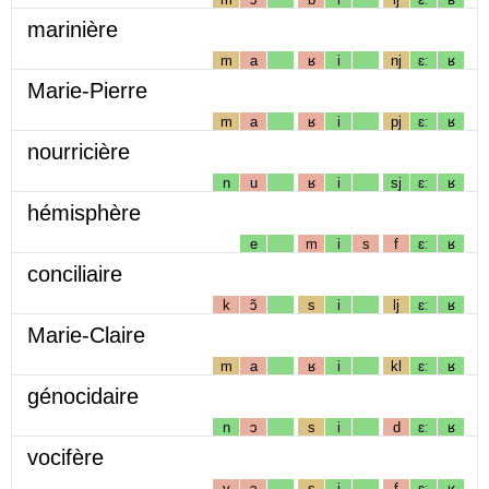
marinière
m
a
ʁ
i
nj
ɛː
ʁ
Marie-Pierre
m
a
ʁ
i
pj
ɛː
ʁ
nourricière
n
u
ʁ
i
sj
ɛː
ʁ
hémisphère
e
m
i
s
f
ɛː
ʁ
conciliaire
k
ɔ̃
s
i
lj
ɛː
ʁ
Marie-Claire
m
a
ʁ
i
kl
ɛː
ʁ
génocidaire
n
ɔ
s
i
d
ɛː
ʁ
vocifère
v
ɔ
s
i
f
ɛː
ʁ