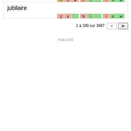
jubilaire
ʒ
y
b
i
l
ɛː
ʁ
1
à
100
sur
3497
PUBLICITÉ