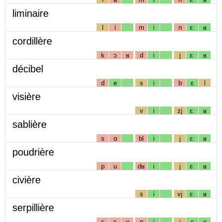
liminaire
l
i
m
i
n
ɛː
ʁ
cordillère
k
ɔ
ʁ
d
i
j
ɛː
ʁ
décibel
d
e
s
i
b
ɛ
l
visière
v
i
zj
ɛː
ʁ
sablière
s
ɑ
bl
i
j
ɛː
ʁ
poudrière
p
u
dʁ
i
j
ɛː
ʁ
civière
s
i
vj
ɛː
ʁ
serpillière
s
ɛ
ʁ
p
i
j
ɛ
ʁ