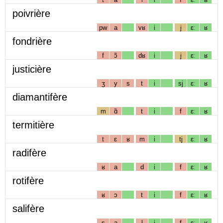
poivrière
pw
a
vʁ
i
j
ɛː
ʁ
fondrière
f
ɔ̃
dʁ
i
j
ɛː
ʁ
justicière
ʒ
y
s
t
i
sj
ɛː
ʁ
diamantifère
m
ɑ̃
t
i
f
ɛː
ʁ
termitière
t
ɛ
ʁ
m
i
tj
ɛː
ʁ
radifère
ʁ
a
d
i
f
ɛː
ʁ
rotifère
ʁ
ɔ
t
i
f
ɛː
ʁ
salifère
s
a
l
i
f
ɛː
ʁ