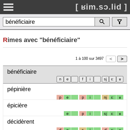
[ ʁim.sɔ.lid ]
R
imes avec "bénéficiaire"
1
à
100
sur
3497
bénéficiaire
pépinière
p
e
p
i
nj
ɛː
ʁ
épicière
e
p
i
sj
ɛː
ʁ
décidèrent
d
e
s
i
d
ɛː
ʁ