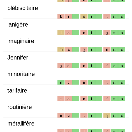
plébiscitaire
b
i
s
i
t
ɛː
ʁ
lanigère
l
a
n
i
ʒ
ɛː
ʁ
imaginaire
m
a
ʒ
i
n
ɛː
ʁ
Jennifer
ʒ
ɛ
n
i
f
ɛ
ʁ
minoritaire
n
ɔ
ʁ
i
t
ɛː
ʁ
tarifaire
t
a
ʁ
i
f
ɛː
ʁ
routinière
ʁ
u
t
i
nj
ɛː
ʁ
métallifère
t
a
l
i
f
ɛː
ʁ