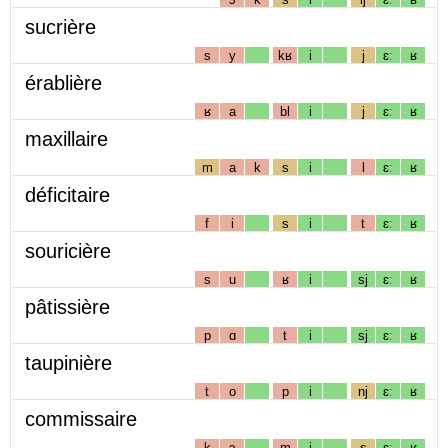
sucrière
s
y
kʁ
i
j
ɛː
ʁ
érablière
ʁ
a
bl
i
j
ɛː
ʁ
maxillaire
m
a
k
s
i
l
ɛː
ʁ
déficitaire
f
i
s
i
t
ɛː
ʁ
souricière
s
u
ʁ
i
sj
ɛː
ʁ
pâtissière
p
ɑ
t
i
sj
ɛː
ʁ
taupinière
t
o
p
i
nj
ɛː
ʁ
commissaire
k
ɔ
m
i
s
ɛː
ʁ