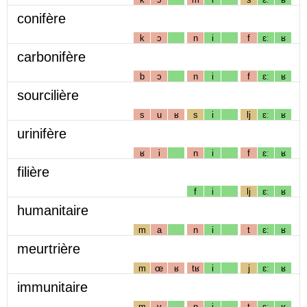
conifère
k
ɔ
n
i
f
ɛː
ʁ
carbonifère
b
ɔ
n
i
f
ɛː
ʁ
sourcilière
s
u
ʁ
s
i
lj
ɛː
ʁ
urinifère
ʁ
i
n
i
f
ɛː
ʁ
filière
f
i
lj
ɛː
ʁ
humanitaire
m
a
n
i
t
ɛː
ʁ
meurtrière
m
œ
ʁ
tʁ
i
j
ɛː
ʁ
immunitaire
m
y
n
i
t
ɛː
ʁ