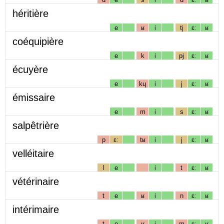
héritière
e
ʁ
i
tj
ɛː
ʁ
coéquipière
e
k
i
pj
ɛː
ʁ
écuyère
e
kɥ
i
j
ɛː
ʁ
émissaire
e
m
i
s
ɛː
ʁ
salpêtrière
p
ɛː
tʁ
i
j
ɛː
ʁ
velléitaire
l
e
i
t
ɛː
ʁ
vétérinaire
t
e
ʁ
i
n
ɛː
ʁ
intérimaire
t
e
ʁ
i
m
ɛː
ʁ