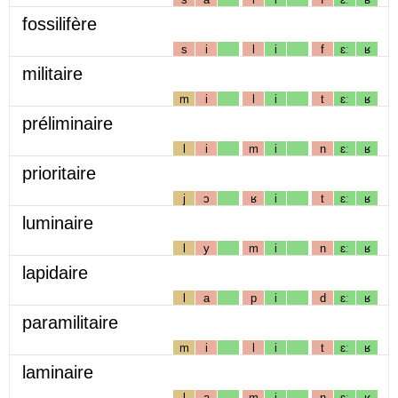
fossilifère
s
i
l
i
f
ɛː
ʁ
militaire
m
i
l
i
t
ɛː
ʁ
préliminaire
l
i
m
i
n
ɛː
ʁ
prioritaire
j
ɔ
ʁ
i
t
ɛː
ʁ
luminaire
l
y
m
i
n
ɛː
ʁ
lapidaire
l
a
p
i
d
ɛː
ʁ
paramilitaire
m
i
l
i
t
ɛː
ʁ
laminaire
l
a
m
i
n
ɛː
ʁ