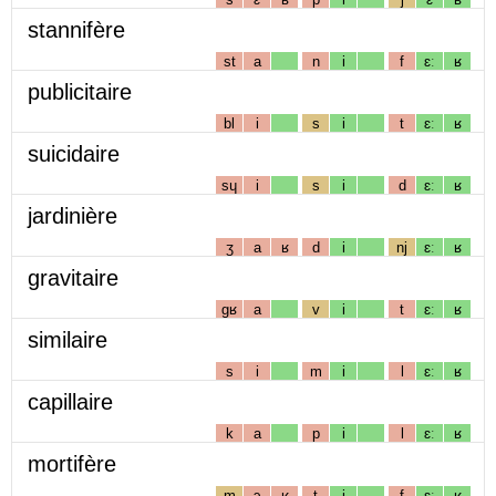
stannifère
st
a
n
i
f
ɛː
ʁ
publicitaire
bl
i
s
i
t
ɛː
ʁ
suicidaire
sɥ
i
s
i
d
ɛː
ʁ
jardinière
ʒ
a
ʁ
d
i
nj
ɛː
ʁ
gravitaire
gʁ
a
v
i
t
ɛː
ʁ
similaire
s
i
m
i
l
ɛː
ʁ
capillaire
k
a
p
i
l
ɛː
ʁ
mortifère
m
ɔ
ʁ
t
i
f
ɛː
ʁ