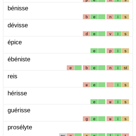
bénisse
b
e
n
i
s
dévisse
d
e
v
i
s
épice
e
p
i
s
ébéniste
e
b
e
n
i
st
reis
ʁ
e
i
s
hérisse
e
ʁ
i
s
guérisse
g
e
ʁ
i
s
prosélyte
pʁ
o
z
e
l
i
t