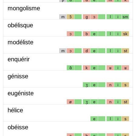
mongolisme
m
ɔ̃
g
ɔ
l
i
sm
obélisque
ɔ
b
e
l
i
sk
modéliste
m
ɔ
d
e
l
i
st
enquérir
ɑ̃
k
e
ʁ
i
ʁ
génisse
ʒ
e
n
i
s
eugéniste
ø
ʒ
e
n
i
st
hélice
e
l
i
s
obéisse
ɔ
b
e
i
s