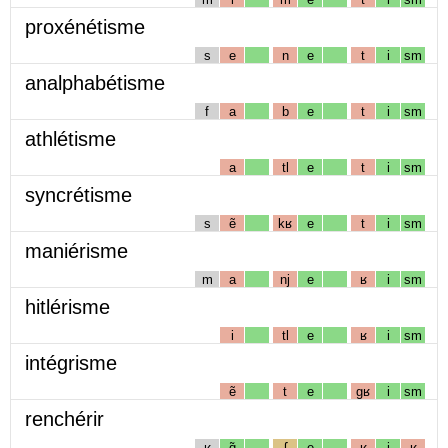
proxénétisme
s
e
n
e
t
i
sm
analphabétisme
f
a
b
e
t
i
sm
athlétisme
a
tl
e
t
i
sm
syncrétisme
s
ẽ
kʁ
e
t
i
sm
maniérisme
m
a
nj
e
ʁ
i
sm
hitlérisme
i
tl
e
ʁ
i
sm
intégrisme
ẽ
t
e
gʁ
i
sm
renchérir
ʁ
ɑ̃
ʃ
e
ʁ
i
ʁ