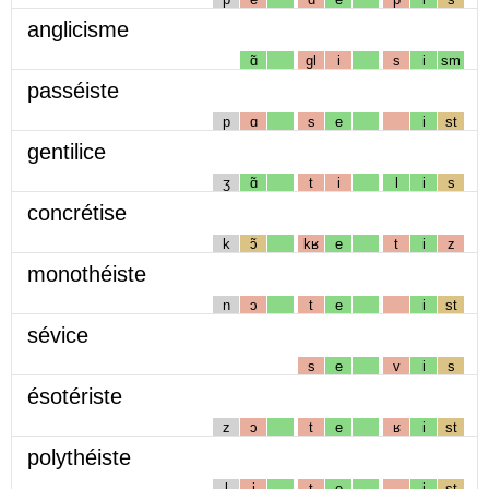
anglicisme
ɑ̃
gl
i
s
i
sm
passéiste
p
ɑ
s
e
i
st
gentilice
ʒ
ɑ̃
t
i
l
i
s
concrétise
k
ɔ̃
kʁ
e
t
i
z
monothéiste
n
ɔ
t
e
i
st
sévice
s
e
v
i
s
ésotériste
z
ɔ
t
e
ʁ
i
st
polythéiste
l
i
t
e
i
st