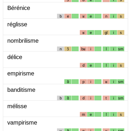
Bérénice
b
e
ʁ
e
n
i
s
réglisse
ʁ
e
gl
i
s
nombrilisme
n
ɔ̃
bʁ
i
l
i
sm
délice
d
e
l
i
s
empirisme
ɑ̃
p
i
ʁ
i
sm
banditisme
b
ɑ̃
d
i
t
i
sm
mélisse
m
e
l
i
s
vampirisme
v
ɑ̃
p
i
ʁ
i
sm