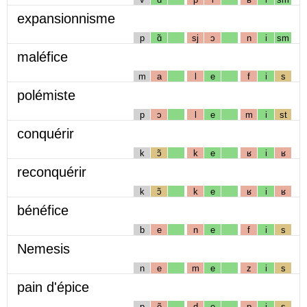
expansionnisme
p
ɑ̃
sj
ɔ
n
i
sm
maléfice
m
a
l
e
f
i
s
polémiste
p
ɔ
l
e
m
i
st
conquérir
k
ɔ̃
k
e
ʁ
i
ʁ
reconquérir
k
ɔ̃
k
e
ʁ
i
ʁ
bénéfice
b
e
n
e
f
i
s
Nemesis
n
e
m
e
z
i
s
pain d'épice
p
ẽ
d
e
p
i
s