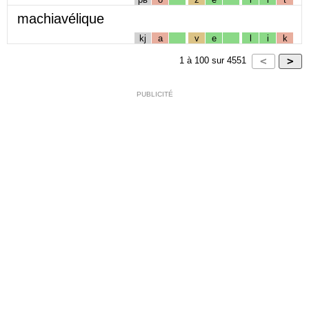
machiavélique
kj
a
v
e
l
i
k
1
à
100
sur
4551
PUBLICITÉ