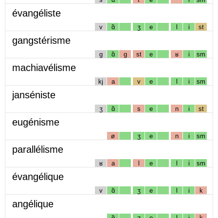
évangéliste
v
ɑ̃
ʒ
e
l
i
st
gangstérisme
g
ɑ̃
g
st
e
ʁ
i
sm
machiavélisme
kj
a
v
e
l
i
sm
janséniste
ʒ
ɑ̃
s
e
n
i
st
eugénisme
ø
ʒ
e
n
i
sm
parallélisme
ʁ
a
l
e
l
i
sm
évangélique
v
ɑ̃
ʒ
e
l
i
k
angélique
ɑ̃
ʒ
e
l
i
k