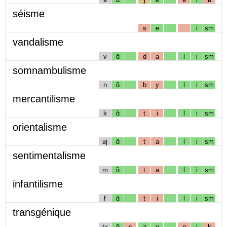
séisme
s
e
i
sm
vandalisme
v
ɑ̃
d
a
l
i
sm
somnambulisme
n
ɑ̃
b
y
l
i
sm
mercantilisme
k
ɑ̃
t
i
l
i
sm
orientalisme
ʁj
ɑ̃
t
a
l
i
sm
sentimentalisme
m
ɑ̃
t
a
l
i
sm
infantilisme
f
ɑ̃
t
i
l
i
sm
transgénique
tʁ
ɑ̃
s
ʒ
e
n
i
k