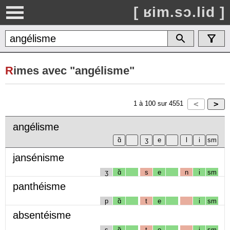
[ ʁim.sɔ.lid ]
R
imes avec "angélisme"
1
à
100
sur
4551
angélisme
jansénisme
ʒ
ɑ̃
s
e
n
i
sm
panthéisme
p
ɑ̃
t
e
i
sm
absentéisme
s
ɑ̃
t
e
i
sm