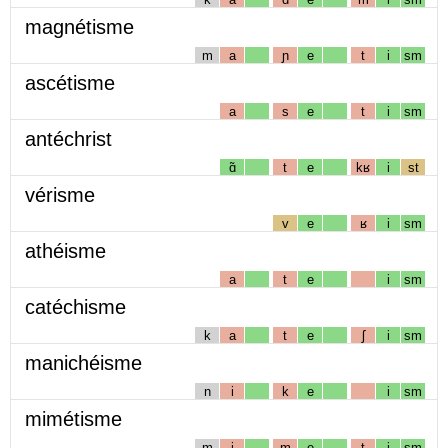
magnétisme
m
a
ɲ
e
t
i
sm
ascétisme
a
s
e
t
i
sm
antéchrist
ɑ̃
t
e
kʁ
i
st
vérisme
v
e
ʁ
i
sm
athéisme
a
t
e
i
sm
catéchisme
k
a
t
e
ʃ
i
sm
manichéisme
n
i
k
e
i
sm
mimétisme
m
i
m
e
t
i
sm