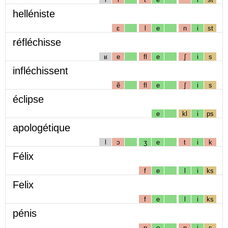
helléniste
ɛ
l
e
n
i
st
réfléchisse
ʁ
e
fl
e
ʃ
i
s
infléchissent
ẽ
fl
e
ʃ
i
s
éclipse
e
kl
i
ps
apologétique
l
ɔ
ʒ
e
t
i
k
Félix
f
e
l
i
ks
Felix
f
e
l
i
ks
pénis
p
e
n
i
s