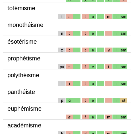
totémisme
t
ɔ
t
e
m
i
sm
monothéisme
n
ɔ
t
e
i
sm
ésotérisme
z
ɔ
t
e
ʁ
i
sm
prophétisme
pʁ
ɔ
f
e
t
i
sm
polythéisme
l
i
t
e
i
sm
panthéiste
p
ɑ̃
t
e
i
st
euphémisme
ø
f
e
m
i
sm
académisme
k
a
d
e
m
i
sm