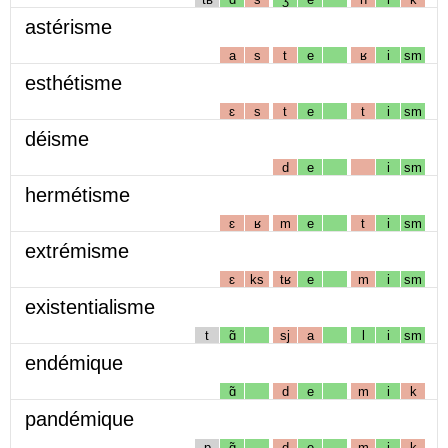
astérisme
a
s
t
e
ʁ
i
sm
esthétisme
ɛ
s
t
e
t
i
sm
déisme
d
e
i
sm
hermétisme
ɛ
ʁ
m
e
t
i
sm
extrémisme
ɛ
ks
tʁ
e
m
i
sm
existentialisme
t
ɑ̃
sj
a
l
i
sm
endémique
ɑ̃
d
e
m
i
k
pandémique
p
ɑ̃
d
e
m
i
k