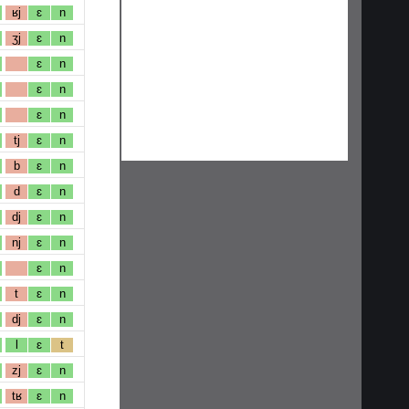
ʁj
ɛ
n
ʒj
ɛ
n
ɛ
n
ɛ
n
ɛ
n
tj
ɛ
n
b
ɛ
n
d
ɛ
n
dj
ɛ
n
nj
ɛ
n
ɛ
n
t
ɛ
n
dj
ɛ
n
l
ɛ
t
zj
ɛ
n
tʁ
ɛ
n