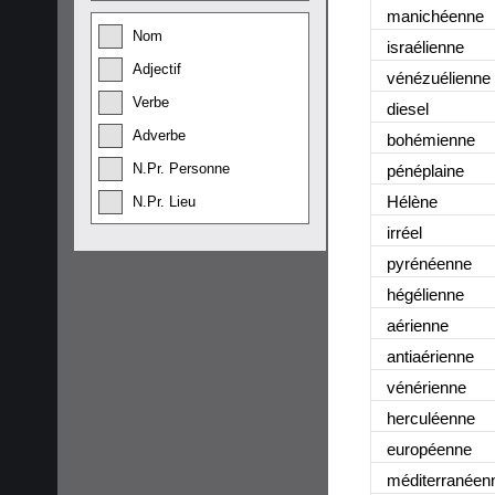
manichéenne
Nom
israélienne
Adjectif
vénézuélienne
Verbe
diesel
Adverbe
bohémienne
N.Pr. Personne
pénéplaine
Hélène
N.Pr. Lieu
irréel
pyrénéenne
hégélienne
aérienne
antiaérienne
vénérienne
herculéenne
européenne
méditerranéen