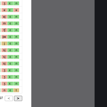
ʒ
ɛː
n
ʁ
ɛː
ʁ
ʁj
ɛ
n
m
ɛ
n
tʃ
ɛ
n
pʁ
ɛ
n
j
ɛ
n
sj
ɛ
n
sj
ɛ
n
sj
ɛ
n
ʒ
ɛː
n
ʒ
ɛː
n
ʒ
ɛː
n
n
ɛ
t
97