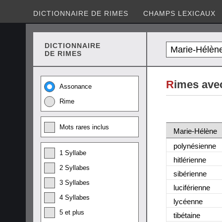
DICTIONNAIRE DE RIMES
CHAMPS LEXICAUX
DICTIONNAIRE
DE RIMES
R
imes ave
Assonance
Rime
Mots rares inclus
Marie-Hélène
polynésienne
1 Syllabe
hitlérienne
2 Syllabes
sibérienne
3 Syllabes
luciférienne
4 Syllabes
lycéenne
5 et plus
tibétaine