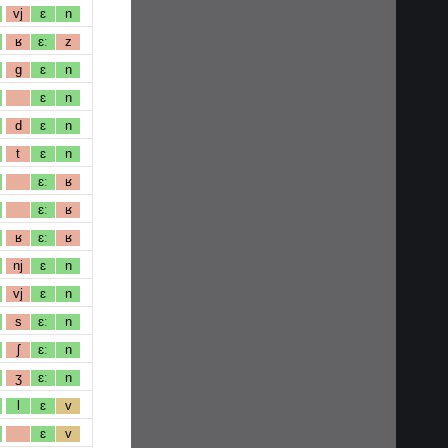
vj
ɛ
n
ʁ
ɛː
z
g
ɛ
n
ɛ
n
d
ɛ
n
t
ɛ
n
ɛː
ʁ
ɛː
ʁ
ʁ
ɛː
ʁ
nj
ɛ
n
vj
ɛ
n
s
ɛː
n
ʃ
ɛː
n
ʒ
ɛː
n
l
ɛ
v
ɛ
v