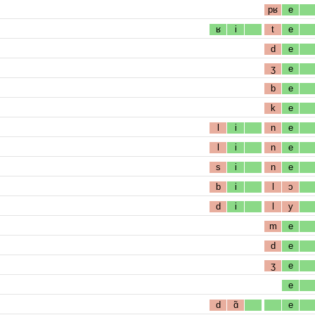
pʁ
e
ʁ
i
t
e
d
e
ʒ
e
b
e
k
e
l
i
n
e
l
i
n
e
s
i
n
e
b
i
l
ɔ
d
i
l
y
m
e
d
e
ʒ
e
e
d
ɑ̃
e