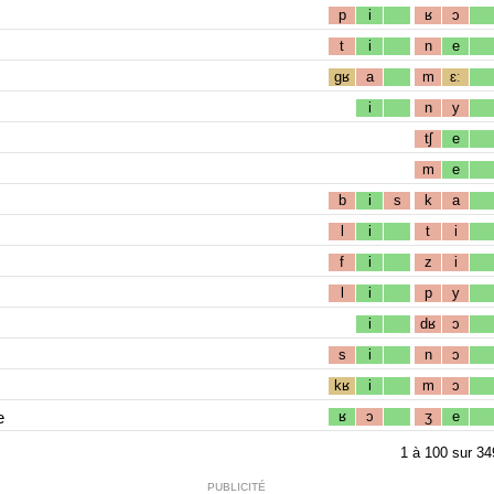
p
i
ʁ
ɔ
t
i
n
e
gʁ
a
m
ɛː
i
n
y
tʃ
e
m
e
b
i
s
k
a
l
i
t
i
f
i
z
i
l
i
p
y
i
dʁ
ɔ
s
i
n
ɔ
kʁ
i
m
ɔ
e
ʁ
ɔ
ʒ
e
1
à
100
sur
34
PUBLICITÉ