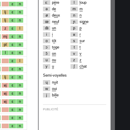
ɛː
p
è
re
l
l
oup
ɛ
n
ə
d
e
m
m
lj
ɛ
n
ø
d
eu
x
n
n
lj
ɛ
n
œ
n
eu
f
ɲ
si
gn
e
œ̃
un
p
p
z
ɛ
l
i
i
ʁ
r
mj
ɛ
n
o
t
ô
t
s
s
ur
pl
ɛ
n
ɔ
t
o
ge
t
t
l
ɛ
n
ɔ̃
on
v
v
u
ou
z
z
ɛ
l
y
u
ʃ
ch
at
ɛ
n
Semi-voyelles
lj
ɛ
n
ɥ
n
u
it
ʁj
ɛ
n
w
ou
i
ʁj
ɛ
n
j
bi
ll
e
ʁj
ɛ
n
ɛ
n
PUBLICITÉ
ɛ
n
ɛ
n