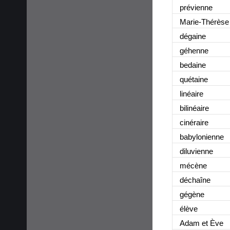
prévienne
Marie-Thérèse
dégaine
géhenne
bedaine
quétaine
linéaire
bilinéaire
cinéraire
babylonienne
diluvienne
mécène
déchaîne
gégène
élève
Adam et Ève