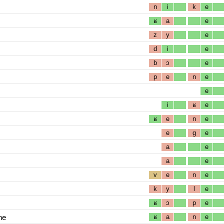
n
i
k
e
ʁ
a
e
z
y
e
d
i
e
b
ɔ
e
p
e
n
e
e
i
ʁ
e
ʁ
e
n
e
e
g
e
a
e
a
e
v
e
n
e
k
y
l
e
ʁ
ɔ
p
e
ne
ʁ
a
n
e