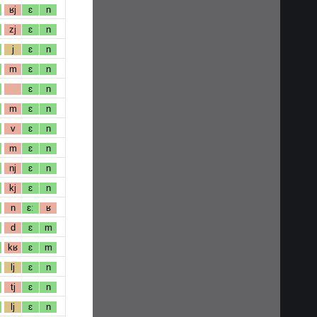
ʁj
ɛ
n
zj
ɛ
n
j
ɛ
n
m
ɛ
n
ɛ
n
m
ɛ
n
v
ɛ
n
m
ɛ
n
nj
ɛ
n
kj
ɛ
n
n
ɛː
ʁ
d
ɛ
m
kʁ
ɛ
m
lj
ɛ
n
tj
ɛ
n
lj
ɛ
n