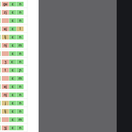
gʁ
ɛ
n
zj
ɛ
n
ɛ
n
ʁj
ɛ
l
lj
ɛ
n
nj
ɛ
m
ɛ
n
ʒ
ɛː
n
t
ɛ
ɲ
ɛ
m
ʁj
ɛ
n
nj
ɛ
n
j
ɛ
n
lj
ɛ
n
ɛ
m
ʒj
ɛ
n