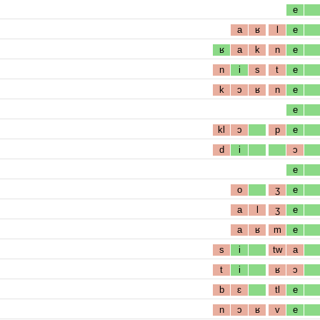
e
a
ʁ
l
e
ʁ
a
k
n
e
n
i
s
t
e
k
ɔ
ʁ
n
e
e
kl
ɔ
p
e
d
i
ɔ
e
o
ʒ
e
a
l
ʒ
e
a
ʁ
m
e
s
i
tw
a
t
i
ʁ
ɔ
b
ɛ
tl
e
n
ɔ
ʁ
v
e