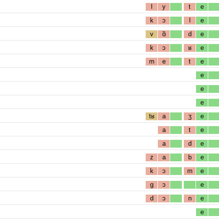
l
y
t
e
k
ɔ
l
e
v
ɑ̃
d
e
k
ɔ
ʁ
e
m
e
t
e
e
e
e
tʁ
a
ʒ
e
a
t
e
a
d
e
z
a
b
e
k
ɔ
m
e
g
ɔ
e
d
ɔ
n
e
e