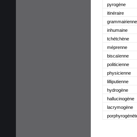
pyrogène
itinéraire
grammairienne
inhumaine
tchétchène
méprenne
biscaïenne
politicienne
physicienne
lilliputienne
hydrogène
hallucinogène
lacrymogène
porphyrogénèt