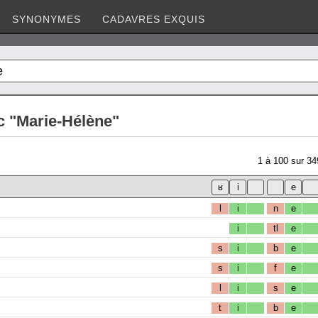
SYNONYMES
CADAVRES EXQUIS
c "Marie-Hélène"
1
à
100
sur
34
l
i
n
e
i
tl
e
s
i
b
e
s
i
f
e
l
i
s
e
t
i
b
e