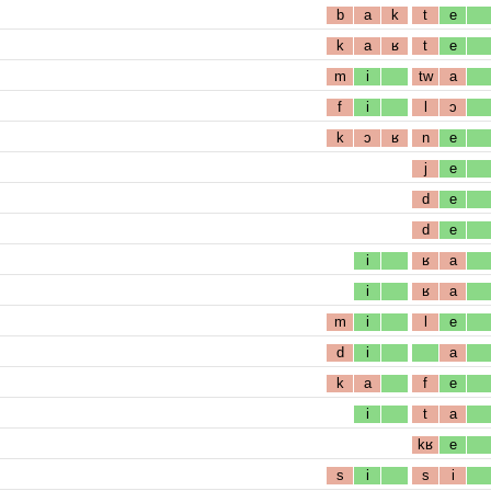
b
a
k
t
e
k
a
ʁ
t
e
m
i
tw
a
f
i
l
ɔ
k
ɔ
ʁ
n
e
j
e
d
e
d
e
i
ʁ
a
i
ʁ
a
m
i
l
e
d
i
a
k
a
f
e
i
t
a
kʁ
e
s
i
s
i