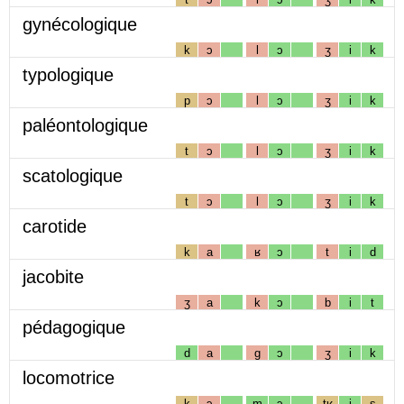
gynécologique
k
ɔ
l
ɔ
ʒ
i
k
typologique
p
ɔ
l
ɔ
ʒ
i
k
paléontologique
t
ɔ
l
ɔ
ʒ
i
k
scatologique
t
ɔ
l
ɔ
ʒ
i
k
carotide
k
a
ʁ
ɔ
t
i
d
jacobite
ʒ
a
k
ɔ
b
i
t
pédagogique
d
a
g
ɔ
ʒ
i
k
locomotrice
k
ɔ
m
ɔ
tʁ
i
s