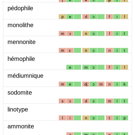
pédophile
p
e
d
ɔ
f
i
l
monolithe
m
ɔ
n
ɔ
l
i
t
mennonite
m
ɛ
n
ɔ
n
i
t
hémophile
e
m
ɔ
f
i
l
médiumnique
m
e
dj
ɔ
m
n
i
k
sodomite
s
ɔ
d
ɔ
m
i
t
linotype
l
i
n
ɔ
t
i
p
ammonite
a
m
ɔ
n
i
t