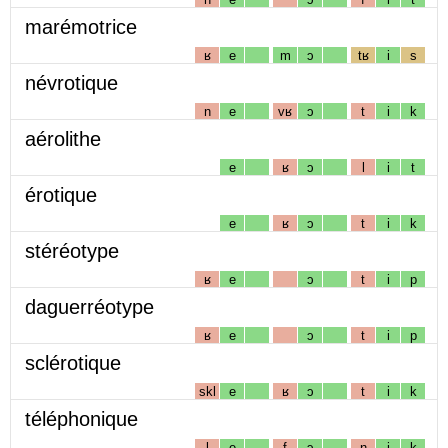
marémotrice
ʁ
e
m
ɔ
tʁ
i
s
névrotique
n
e
vʁ
ɔ
t
i
k
aérolithe
e
ʁ
ɔ
l
i
t
érotique
e
ʁ
ɔ
t
i
k
stéréotype
ʁ
e
ɔ
t
i
p
daguerréotype
ʁ
e
ɔ
t
i
p
sclérotique
skl
e
ʁ
ɔ
t
i
k
téléphonique
l
e
f
ɔ
n
i
k