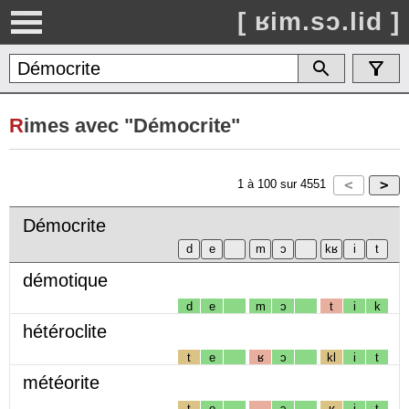
[ ʁim.sɔ.lid ]
R
imes avec "Démocrite"
1
à
100
sur
4551
Démocrite
démotique
d
e
m
ɔ
t
i
k
hétéroclite
t
e
ʁ
ɔ
kl
i
t
météorite
t
e
ɔ
ʁ
i
t