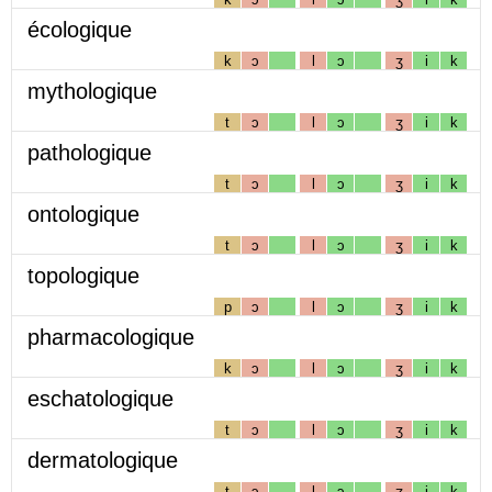
écologique
k
ɔ
l
ɔ
ʒ
i
k
mythologique
t
ɔ
l
ɔ
ʒ
i
k
pathologique
t
ɔ
l
ɔ
ʒ
i
k
ontologique
t
ɔ
l
ɔ
ʒ
i
k
topologique
p
ɔ
l
ɔ
ʒ
i
k
pharmacologique
k
ɔ
l
ɔ
ʒ
i
k
eschatologique
t
ɔ
l
ɔ
ʒ
i
k
dermatologique
t
ɔ
l
ɔ
ʒ
i
k