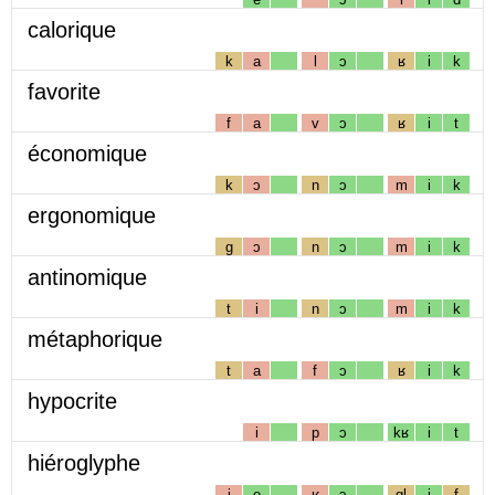
calorique
k
a
l
ɔ
ʁ
i
k
favorite
f
a
v
ɔ
ʁ
i
t
économique
k
ɔ
n
ɔ
m
i
k
ergonomique
g
ɔ
n
ɔ
m
i
k
antinomique
t
i
n
ɔ
m
i
k
métaphorique
t
a
f
ɔ
ʁ
i
k
hypocrite
i
p
ɔ
kʁ
i
t
hiéroglyphe
j
e
ʁ
ɔ
gl
i
f