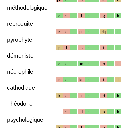
méthodologique
d
ɔ
l
ɔ
ʒ
i
k
reproduite
ʁ
ə
pʁ
ɔ
dɥ
i
t
pyrophyte
p
i
ʁ
ɔ
f
i
t
démoniste
d
e
m
ɔ
n
i
st
nécrophile
n
e
kʁ
ɔ
f
i
l
cathodique
k
a
t
ɔ
d
i
k
Théodoric
ɔ
d
ɔ
ʁ
i
k
psychologique
k
ɔ
l
ɔ
ʒ
i
k