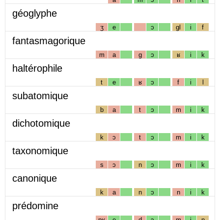
géoglyphe
ʒ
e
ɔ
gl
i
f
fantasmagorique
m
a
g
ɔ
ʁ
i
k
haltérophile
t
e
ʁ
ɔ
f
i
l
subatomique
b
a
t
ɔ
m
i
k
dichotomique
k
ɔ
t
ɔ
m
i
k
taxonomique
s
ɔ
n
ɔ
m
i
k
canonique
k
a
n
ɔ
n
i
k
prédomine
pʁ
e
d
ɔ
m
i
n