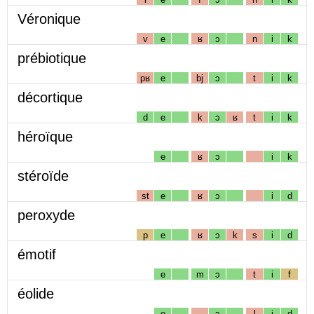
Véronique
v
e
ʁ
ɔ
n
i
k
prébiotique
pʁ
e
bj
ɔ
t
i
k
décortique
d
e
k
ɔ
ʁ
t
i
k
héroïque
e
ʁ
ɔ
i
k
stéroïde
st
e
ʁ
ɔ
i
d
peroxyde
p
e
ʁ
ɔ
k
s
i
d
émotif
e
m
ɔ
t
i
f
éolide
e
ɔ
l
i
d