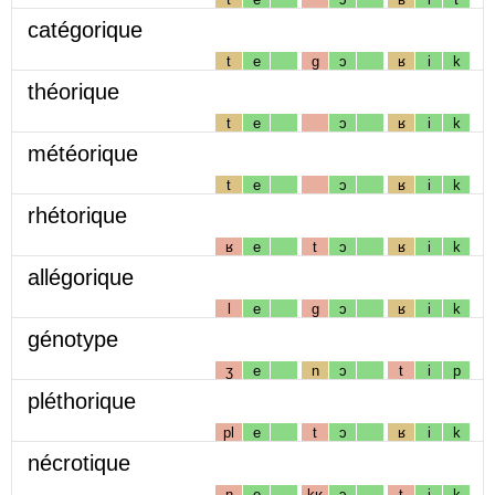
catégorique
t
e
g
ɔ
ʁ
i
k
théorique
t
e
ɔ
ʁ
i
k
météorique
t
e
ɔ
ʁ
i
k
rhétorique
ʁ
e
t
ɔ
ʁ
i
k
allégorique
l
e
g
ɔ
ʁ
i
k
génotype
ʒ
e
n
ɔ
t
i
p
pléthorique
pl
e
t
ɔ
ʁ
i
k
nécrotique
n
e
kʁ
ɔ
t
i
k