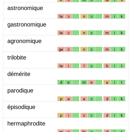
astronomique
tʁ
ɔ
n
ɔ
m
i
k
gastronomique
tʁ
ɔ
n
ɔ
m
i
k
agronomique
gʁ
ɔ
n
ɔ
m
i
k
trilobite
tʁ
i
l
ɔ
b
i
t
démérite
d
e
m
e
ʁ
i
t
parodique
p
a
ʁ
ɔ
d
i
k
épisodique
p
i
z
ɔ
d
i
k
hermaphrodite
m
a
fʁ
ɔ
d
i
t