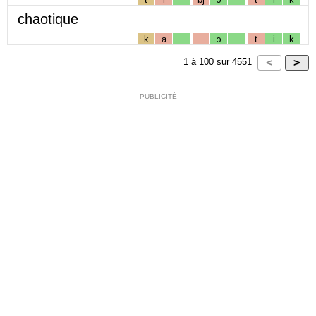
chaotique
k
a
ɔ
t
i
k
1
à
100
sur
4551
PUBLICITÉ