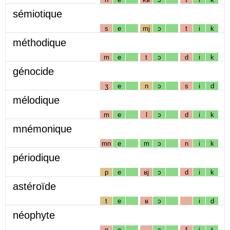
sémiotique
s
e
mj
ɔ
t
i
k
méthodique
m
e
t
ɔ
d
i
k
génocide
ʒ
e
n
ɔ
s
i
d
mélodique
m
e
l
ɔ
d
i
k
mnémonique
mn
e
m
ɔ
n
i
k
périodique
p
e
ʁj
ɔ
d
i
k
astéroïde
t
e
ʁ
ɔ
i
d
néophyte
n
e
ɔ
f
i
t