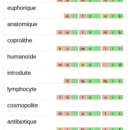
euphorique
ø
f
ɔ
ʁ
i
k
anatomique
n
a
t
ɔ
m
i
k
coprolithe
k
ɔ
pʁ
ɔ
l
i
t
humanoïde
m
a
n
ɔ
i
d
introduite
ẽ
tʁ
ɔ
dɥ
i
t
lymphocyte
l
ẽ
f
ɔ
s
i
t
cosmopolite
m
ɔ
p
ɔ
l
i
t
antibiotique
t
i
bj
ɔ
t
i
k