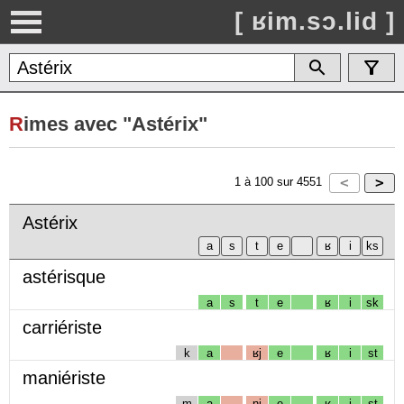
[ ʁim.sɔ.lid ]
R
imes avec "Astérix"
1
à
100
sur
4551
Astérix
astérisque
a
s
t
e
ʁ
i
sk
carriériste
k
a
ʁj
e
ʁ
i
st
maniériste
m
a
nj
e
ʁ
i
st