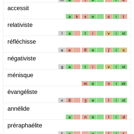
accessit
a
k
s
e
s
i
t
relativiste
l
a
t
i
v
i
st
réfléchisse
ʁ
e
fl
e
ʃ
i
s
négativiste
g
a
t
i
v
i
st
ménisque
m
e
n
i
sk
évangéliste
v
ɑ̃
ʒ
e
l
i
st
annélide
a
n
e
l
i
d
préraphaélite
f
a
e
l
i
t