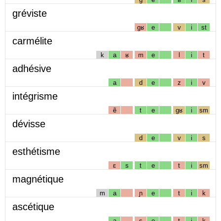
gréviste
gʁ
e
v
i
st
carmélite
k
a
ʁ
m
e
l
i
t
adhésive
a
d
e
z
i
v
intégrisme
ẽ
t
e
gʁ
i
sm
dévisse
d
e
v
i
s
esthétisme
ɛ
s
t
e
t
i
sm
magnétique
m
a
ɲ
e
t
i
k
ascétique
a
s
e
t
i
k