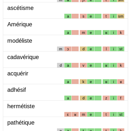
ascétisme
a
s
e
t
i
sm
Amérique
a
m
e
ʁ
i
k
modéliste
m
ɔ
d
e
l
i
st
cadavérique
d
a
v
e
ʁ
i
k
acquérir
a
k
e
ʁ
i
ʁ
adhésif
a
d
e
z
i
f
hermétiste
ɛ
ʁ
m
e
t
i
st
pathétique
p
a
t
e
t
i
k