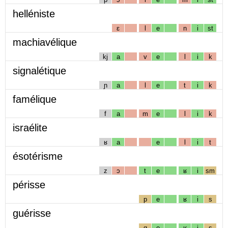
helléniste
ɛ
l
e
n
i
st
machiavélique
kj
a
v
e
l
i
k
signalétique
ɲ
a
l
e
t
i
k
famélique
f
a
m
e
l
i
k
israélite
ʁ
a
e
l
i
t
ésotérisme
z
ɔ
t
e
ʁ
i
sm
périsse
p
e
ʁ
i
s
guérisse
g
e
ʁ
i
s