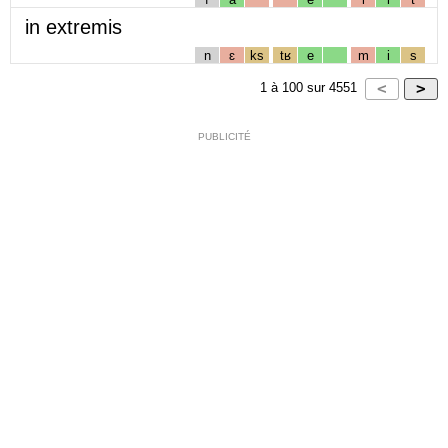
in extremis
n
ɛ
ks
tʁ
e
m
i
s
1
à
100
sur
4551
PUBLICITÉ