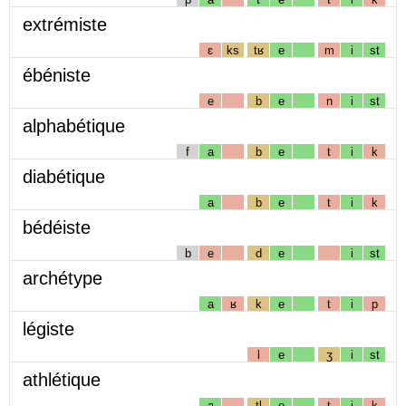
extrémiste
ɛ
ks
tʁ
e
m
i
st
ébéniste
e
b
e
n
i
st
alphabétique
f
a
b
e
t
i
k
diabétique
a
b
e
t
i
k
bédéiste
b
e
d
e
i
st
archétype
a
ʁ
k
e
t
i
p
légiste
l
e
ʒ
i
st
athlétique
a
tl
e
t
i
k