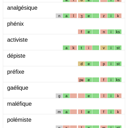
analgésique
n
a
l
ʒ
e
z
i
k
phénix
f
e
n
i
ks
activiste
a
k
t
i
v
i
st
dépiste
d
e
p
i
st
préfixe
pʁ
e
f
i
ks
gaélique
g
a
e
l
i
k
maléfique
m
a
l
e
f
i
k
polémiste
p
ɔ
l
e
m
i
st