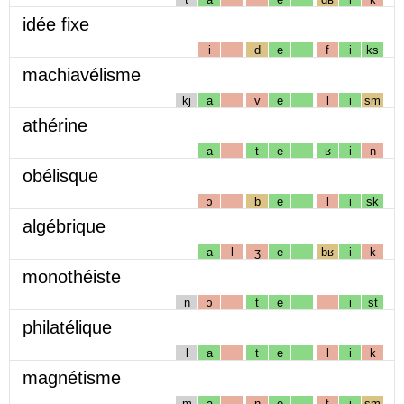
idée fixe
i
d
e
f
i
ks
machiavélisme
kj
a
v
e
l
i
sm
athérine
a
t
e
ʁ
i
n
obélisque
ɔ
b
e
l
i
sk
algébrique
a
l
ʒ
e
bʁ
i
k
monothéiste
n
ɔ
t
e
i
st
philatélique
l
a
t
e
l
i
k
magnétisme
m
a
ɲ
e
t
i
sm