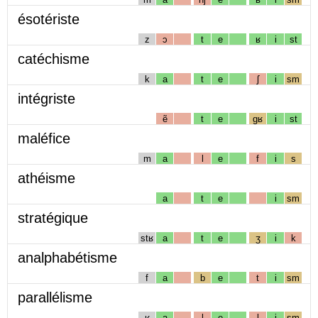
ésotériste
z
ɔ
t
e
ʁ
i
st
catéchisme
k
a
t
e
ʃ
i
sm
intégriste
ẽ
t
e
gʁ
i
st
maléfice
m
a
l
e
f
i
s
athéisme
a
t
e
i
sm
stratégique
stʁ
a
t
e
ʒ
i
k
analphabétisme
f
a
b
e
t
i
sm
parallélisme
ʁ
a
l
e
l
i
sm