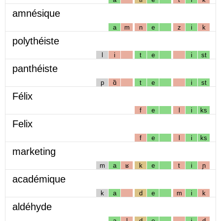
amnésique
a
m
n
e
z
i
k
polythéiste
l
i
t
e
i
st
panthéiste
p
ɑ̃
t
e
i
st
Félix
f
e
l
i
ks
Felix
f
e
l
i
ks
marketing
m
a
ʁ
k
e
t
i
ɲ
académique
k
a
d
e
m
i
k
aldéhyde
a
l
d
e
i
d