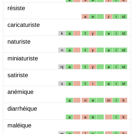
résiste
ʁ
e
z
i
st
caricaturiste
k
a
t
y
ʁ
i
st
naturiste
n
a
t
y
ʁ
i
st
miniaturiste
nj
a
t
y
ʁ
i
st
satiriste
s
a
t
i
ʁ
i
st
anémique
a
n
e
m
i
k
diarrhéique
a
ʁ
e
i
k
maléique
m
a
l
e
i
k