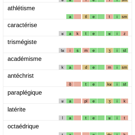
athlétisme
a
tl
e
t
i
sm
caractérise
ʁ
a
k
t
e
ʁ
i
z
trismégiste
tʁ
i
s
m
e
ʒ
i
st
académisme
k
a
d
e
m
i
sm
antéchrist
ɑ̃
t
e
kʁ
i
st
paraplégique
ʁ
a
pl
e
ʒ
i
k
latérite
l
a
t
e
ʁ
i
t
octaédrique
t
a
e
dʁ
i
k