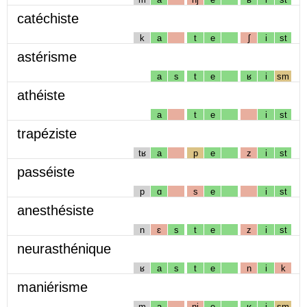
catéchiste
k
a
t
e
ʃ
i
st
astérisme
a
s
t
e
ʁ
i
sm
athéiste
a
t
e
i
st
trapéziste
tʁ
a
p
e
z
i
st
passéiste
p
ɑ
s
e
i
st
anesthésiste
n
ɛ
s
t
e
z
i
st
neurasthénique
ʁ
a
s
t
e
n
i
k
maniérisme
m
a
nj
e
ʁ
i
sm