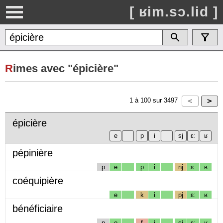
[ ʁim.sɔ.lid ]
R
imes avec "épicière"
1
à
100
sur
3497
épicière
pépinière
p
e
p
i
nj
ɛː
ʁ
coéquipière
e
k
i
pj
ɛː
ʁ
bénéficiaire
n
e
f
i
sj
ɛː
ʁ