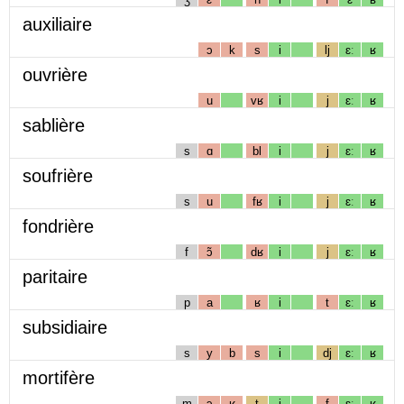
auxiliaire
ɔ
k
s
i
lj
ɛː
ʁ
ouvrière
u
vʁ
i
j
ɛː
ʁ
sablière
s
ɑ
bl
i
j
ɛː
ʁ
soufrière
s
u
fʁ
i
j
ɛː
ʁ
fondrière
f
ɔ̃
dʁ
i
j
ɛː
ʁ
paritaire
p
a
ʁ
i
t
ɛː
ʁ
subsidiaire
s
y
b
s
i
dj
ɛː
ʁ
mortifère
m
ɔ
ʁ
t
i
f
ɛː
ʁ