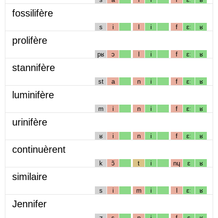
fossilifère
s
i
l
i
f
ɛː
ʁ
prolifère
pʁ
ɔ
l
i
f
ɛː
ʁ
stannifère
st
a
n
i
f
ɛː
ʁ
luminifère
m
i
n
i
f
ɛː
ʁ
urinifère
ʁ
i
n
i
f
ɛː
ʁ
continuèrent
k
ɔ̃
t
i
nɥ
ɛ
ʁ
similaire
s
i
m
i
l
ɛː
ʁ
Jennifer
ʒ
ɛ
n
i
f
ɛ
ʁ