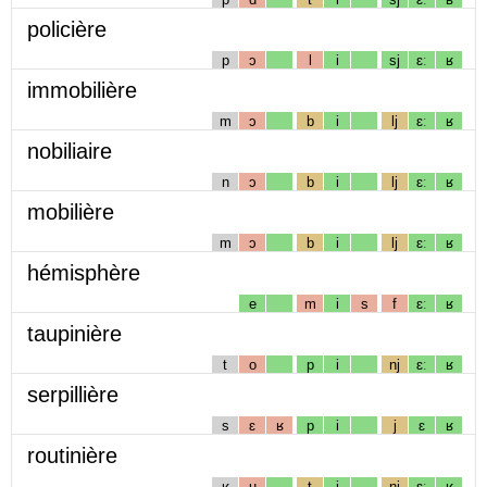
policière
p
ɔ
l
i
sj
ɛː
ʁ
immobilière
m
ɔ
b
i
lj
ɛː
ʁ
nobiliaire
n
ɔ
b
i
lj
ɛː
ʁ
mobilière
m
ɔ
b
i
lj
ɛː
ʁ
hémisphère
e
m
i
s
f
ɛː
ʁ
taupinière
t
o
p
i
nj
ɛː
ʁ
serpillière
s
ɛ
ʁ
p
i
j
ɛ
ʁ
routinière
ʁ
u
t
i
nj
ɛː
ʁ