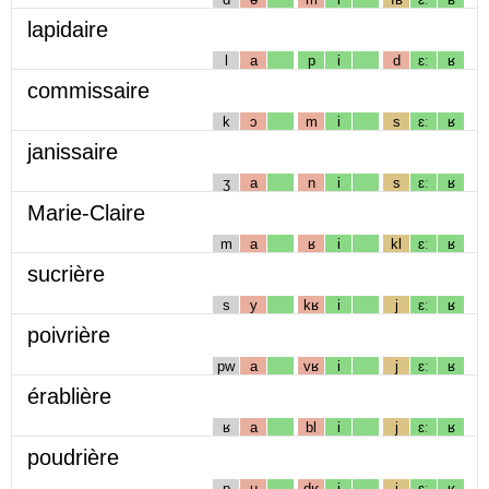
lapidaire
l
a
p
i
d
ɛː
ʁ
commissaire
k
ɔ
m
i
s
ɛː
ʁ
janissaire
ʒ
a
n
i
s
ɛː
ʁ
Marie-Claire
m
a
ʁ
i
kl
ɛː
ʁ
sucrière
s
y
kʁ
i
j
ɛː
ʁ
poivrière
pw
a
vʁ
i
j
ɛː
ʁ
érablière
ʁ
a
bl
i
j
ɛː
ʁ
poudrière
p
u
dʁ
i
j
ɛː
ʁ