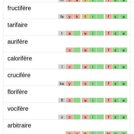
fructifère
fʁ
y
k
t
i
f
ɛː
ʁ
tarifaire
t
a
ʁ
i
f
ɛː
ʁ
aurifère
ɔ
ʁ
i
f
ɛː
ʁ
calorifère
l
ɔ
ʁ
i
f
ɛː
ʁ
crucifère
kʁ
y
s
i
f
ɛː
ʁ
florifère
fl
ɔ
ʁ
i
f
ɛː
ʁ
vocifère
v
ɔ
s
i
f
ɛː
ʁ
arbitraire
a
ʁ
b
i
tʁ
ɛː
ʁ