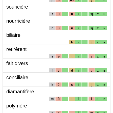
souricière
s
u
ʁ
i
sj
ɛː
ʁ
nourricière
n
u
ʁ
i
sj
ɛː
ʁ
biliaire
b
i
lj
ɛː
ʁ
retirèrent
ʁ
ə
t
i
ʁ
ɛː
ʁ
fait divers
f
ɛ
d
i
v
ɛː
ʁ
conciliaire
k
ɔ̃
s
i
lj
ɛː
ʁ
diamantifère
m
ɑ̃
t
i
f
ɛː
ʁ
polymère
p
ɔ
l
i
m
ɛː
ʁ