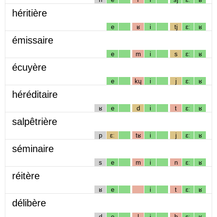
héritière
e
ʁ
i
tj
ɛː
ʁ
émissaire
e
m
i
s
ɛː
ʁ
écuyère
e
kɥ
i
j
ɛː
ʁ
héréditaire
ʁ
e
d
i
t
ɛː
ʁ
salpêtrière
p
ɛː
tʁ
i
j
ɛː
ʁ
séminaire
s
e
m
i
n
ɛː
ʁ
réitère
ʁ
e
i
t
ɛː
ʁ
délibère
d
e
l
i
b
ɛː
ʁ