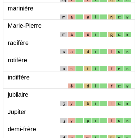
marinière
m
a
ʁ
i
nj
ɛː
ʁ
Marie-Pierre
m
a
ʁ
i
pj
ɛː
ʁ
radifère
ʁ
a
d
i
f
ɛː
ʁ
rotifère
ʁ
ɔ
t
i
f
ɛː
ʁ
indiffère
ẽ
d
i
f
ɛː
ʁ
jubilaire
ʒ
y
b
i
l
ɛː
ʁ
Jupiter
ʒ
y
p
i
t
ɛː
ʁ
demi-frère
d
ə
m
i
fʁ
ɛː
ʁ