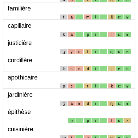
familière
f
a
m
i
lj
ɛː
ʁ
capillaire
k
a
p
i
l
ɛː
ʁ
justicière
ʒ
y
s
t
i
sj
ɛː
ʁ
cordillère
k
ɔ
ʁ
d
i
j
ɛː
ʁ
apothicaire
p
ɔ
t
i
k
ɛː
ʁ
jardinière
ʒ
a
ʁ
d
i
nj
ɛː
ʁ
épithèse
e
p
i
t
ɛː
z
cuisinière
kɥ
i
z
i
nj
ɛː
ʁ