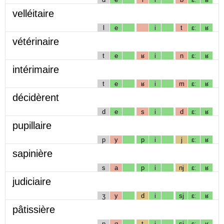
velléitaire
l
e
i
t
ɛː
ʁ
vétérinaire
t
e
ʁ
i
n
ɛː
ʁ
intérimaire
t
e
ʁ
i
m
ɛː
ʁ
décidèrent
d
e
s
i
d
ɛː
ʁ
pupillaire
p
y
p
i
j
ɛː
ʁ
sapinière
s
a
p
i
nj
ɛː
ʁ
judiciaire
ʒ
y
d
i
sj
ɛː
ʁ
pâtissière
p
ɑ
t
i
sj
ɛː
ʁ