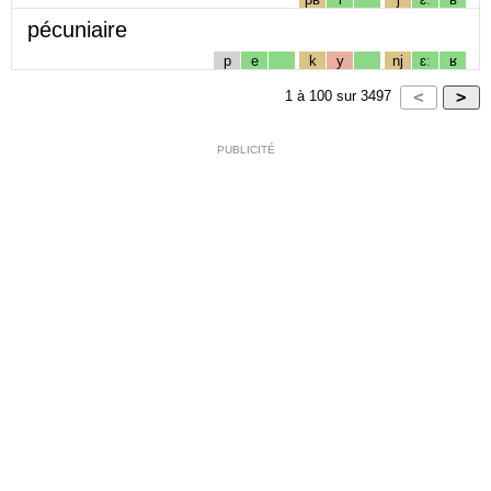
pécuniaire
p
e
k
y
nj
ɛː
ʁ
1
à
100
sur
3497
PUBLICITÉ