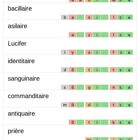
bacillaire
b
a
s
i
l
ɛː
ʁ
asilaire
a
z
i
l
ɛː
ʁ
Lucifer
l
y
s
i
f
ɛ
ʁ
identitaire
d
ɑ̃
t
i
t
ɛː
ʁ
sanguinaire
s
ɑ̃
g
i
n
ɛː
ʁ
commanditaire
m
ɑ̃
d
i
t
ɛː
ʁ
antiquaire
ɑ̃
t
i
k
ɛː
ʁ
prière
pʁ
i
j
ɛː
ʁ