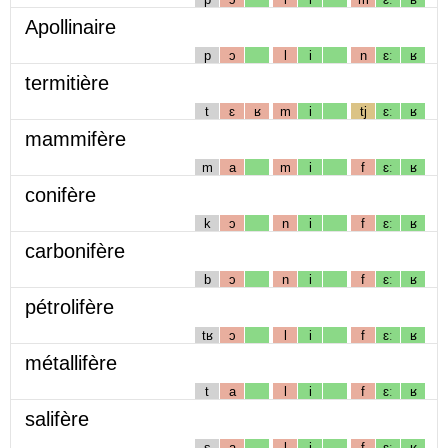
Apollinaire
p
ɔ
l
i
n
ɛː
ʁ
termitière
t
ɛ
ʁ
m
i
tj
ɛː
ʁ
mammifère
m
a
m
i
f
ɛː
ʁ
conifère
k
ɔ
n
i
f
ɛː
ʁ
carbonifère
b
ɔ
n
i
f
ɛː
ʁ
pétrolifère
tʁ
ɔ
l
i
f
ɛː
ʁ
métallifère
t
a
l
i
f
ɛː
ʁ
salifère
s
a
l
i
f
ɛː
ʁ