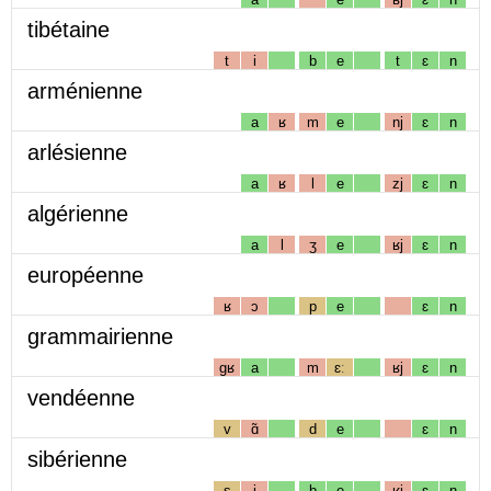
tibétaine
t
i
b
e
t
ɛ
n
arménienne
a
ʁ
m
e
nj
ɛ
n
arlésienne
a
ʁ
l
e
zj
ɛ
n
algérienne
a
l
ʒ
e
ʁj
ɛ
n
européenne
ʁ
ɔ
p
e
ɛ
n
grammairienne
gʁ
a
m
ɛː
ʁj
ɛ
n
vendéenne
v
ɑ̃
d
e
ɛ
n
sibérienne
s
i
b
e
ʁj
ɛ
n