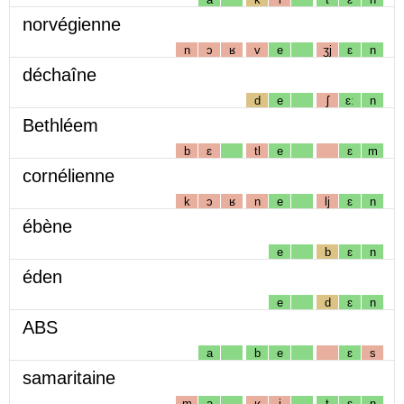
norvégienne
n
ɔ
ʁ
v
e
ʒj
ɛ
n
déchaîne
d
e
ʃ
ɛː
n
Bethléem
b
ɛ
tl
e
ɛ
m
cornélienne
k
ɔ
ʁ
n
e
lj
ɛ
n
ébène
e
b
ɛ
n
éden
e
d
ɛ
n
ABS
a
b
e
ɛ
s
samaritaine
m
a
ʁ
i
t
ɛ
n