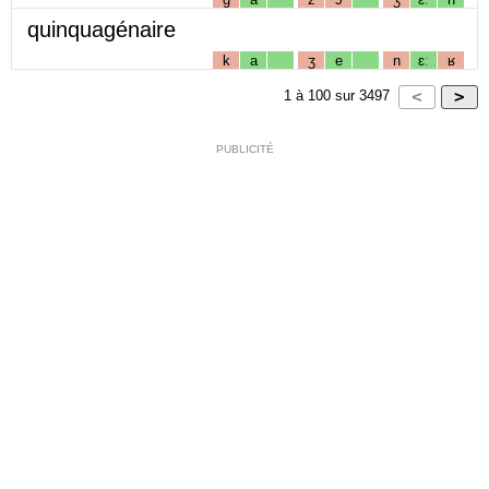
quinquagénaire
k
a
ʒ
e
n
ɛː
ʁ
1
à
100
sur
3497
PUBLICITÉ