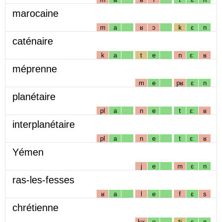
marocaine
m
a
ʁ
ɔ
k
ɛ
n
caténaire
k
a
t
e
n
ɛː
ʁ
méprenne
m
e
pʁ
ɛ
n
planétaire
pl
a
n
e
t
ɛː
ʁ
interplanétaire
pl
a
n
e
t
ɛː
ʁ
Yémen
j
e
m
ɛ
n
ras-les-fesses
ʁ
a
l
e
f
ɛ
s
chrétienne
kʁ
e
tj
ɛ
n