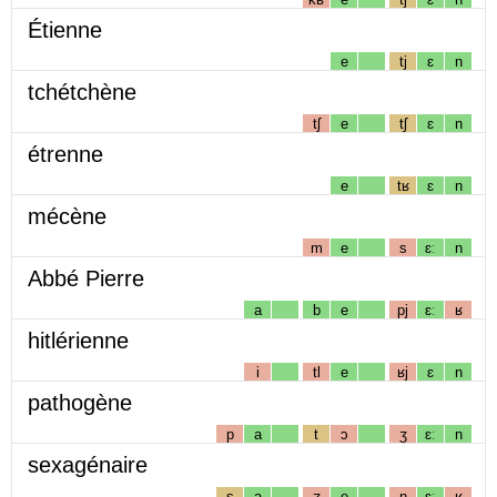
Étienne
e
tj
ɛ
n
tchétchène
tʃ
e
tʃ
ɛ
n
étrenne
e
tʁ
ɛ
n
mécène
m
e
s
ɛː
n
Abbé Pierre
a
b
e
pj
ɛː
ʁ
hitlérienne
i
tl
e
ʁj
ɛ
n
pathogène
p
a
t
ɔ
ʒ
ɛː
n
sexagénaire
s
a
ʒ
e
n
ɛː
ʁ