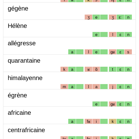
gégène
ʒ
e
ʒ
ɛː
n
Hélène
e
l
ɛ
n
allégresse
a
l
e
gʁ
ɛ
s
quarantaine
k
a
ʁ
ɑ̃
t
ɛ
n
himalayenne
m
a
l
a
j
ɛ
n
égrène
e
gʁ
ɛ
n
africaine
a
fʁ
i
k
ɛ
n
centrafricaine
tʁ
a
fʁ
i
k
ɛ
n