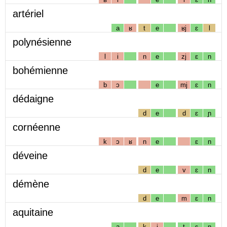
artériel
a
ʁ
t
e
ʁj
ɛ
l
polynésienne
l
i
n
e
zj
ɛ
n
bohémienne
b
ɔ
e
mj
ɛ
n
dédaigne
d
e
d
ɛ
ɲ
cornéenne
k
ɔ
ʁ
n
e
ɛ
n
déveine
d
e
v
ɛ
n
démène
d
e
m
ɛ
n
aquitaine
a
k
i
t
ɛ
n