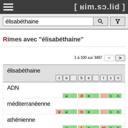
[ ʁim.sɔ.lid ]
R
imes avec "élisabéthaine"
1
à
100
sur
3497
élisabéthaine
ADN
a
d
e
ɛ
n
méditerranéenne
ʁ
a
n
e
ɛ
n
athénienne
a
t
e
nj
ɛ
n