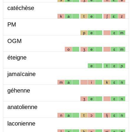
catéchèse
k
a
t
e
ʃ
ɛː
z
PM
p
e
ɛ
m
OGM
o
ʒ
e
ɛ
m
éteigne
e
t
ɛ
ɲ
jamaïcaine
m
a
i
k
ɛ
n
géhenne
ʒ
e
ɛ
n
anatolienne
n
a
t
ɔ
lj
ɛ
n
laconienne
l
a
k
ɔ
nj
ɛ
n