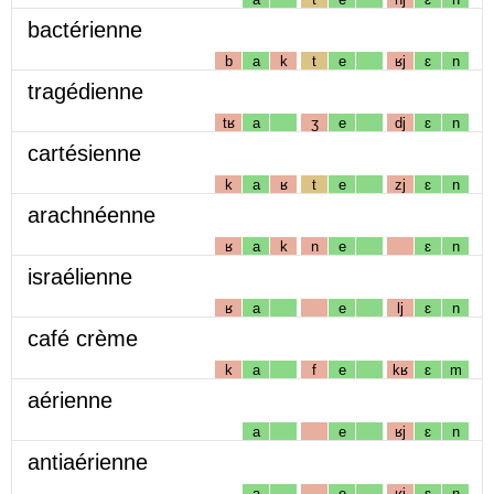
bactérienne
b
a
k
t
e
ʁj
ɛ
n
tragédienne
tʁ
a
ʒ
e
dj
ɛ
n
cartésienne
k
a
ʁ
t
e
zj
ɛ
n
arachnéenne
ʁ
a
k
n
e
ɛ
n
israélienne
ʁ
a
e
lj
ɛ
n
café crème
k
a
f
e
kʁ
ɛ
m
aérienne
a
e
ʁj
ɛ
n
antiaérienne
a
e
ʁj
ɛ
n