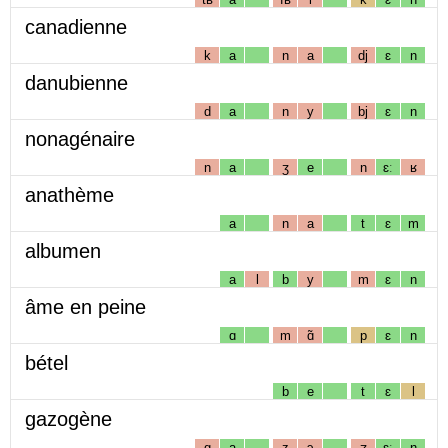
canadienne
k
a
n
a
dj
ɛ
n
danubienne
d
a
n
y
bj
ɛ
n
nonagénaire
n
a
ʒ
e
n
ɛː
ʁ
anathème
a
n
a
t
ɛ
m
albumen
a
l
b
y
m
ɛ
n
âme en peine
ɑ
m
ɑ̃
p
ɛ
n
bétel
b
e
t
ɛ
l
gazogène
g
a
z
ɔ
ʒ
ɛː
n