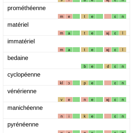
prométhéenne
m
e
t
e
ɛ
n
matériel
m
a
t
e
ʁj
ɛ
l
immatériel
m
a
t
e
ʁj
ɛ
l
bedaine
b
e
d
ɛ
n
cyclopéenne
kl
ɔ
p
e
ɛ
n
vénérienne
v
e
n
e
ʁj
ɛ
n
manichéenne
n
i
k
e
ɛ
n
pyrénéenne
ʁ
e
n
e
ɛ
n