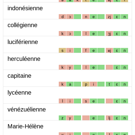
indonésienne
d
ɔ
n
e
zj
ɛ
n
collégienne
k
ɔ
l
e
ʒj
ɛ
n
luciférienne
s
i
f
e
ʁj
ɛ
n
herculéenne
k
y
l
e
ɛ
n
capitaine
k
a
p
i
t
ɛ
n
lycéenne
l
i
s
e
ɛ
n
vénézuélienne
z
y
e
lj
ɛ
n
Marie-Hélène
ʁ
i
e
l
ɛ
n