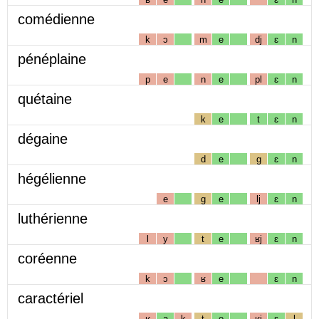
comédienne
k
ɔ
m
e
dj
ɛ
n
pénéplaine
p
e
n
e
pl
ɛ
n
quétaine
k
e
t
ɛ
n
dégaine
d
e
g
ɛ
n
hégélienne
e
g
e
lj
ɛ
n
luthérienne
l
y
t
e
ʁj
ɛ
n
coréenne
k
ɔ
ʁ
e
ɛ
n
caractériel
ʁ
a
k
t
e
ʁj
ɛ
l