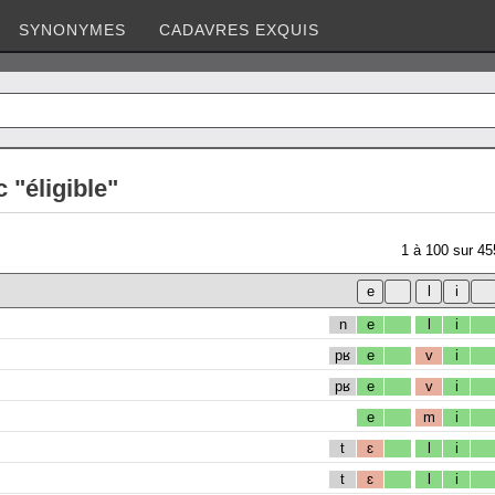
SYNONYMES
CADAVRES EXQUIS
 "éligible"
1
à
100
sur
45
n
e
l
i
pʁ
e
v
i
pʁ
e
v
i
e
m
i
t
ɛ
l
i
t
ɛ
l
i