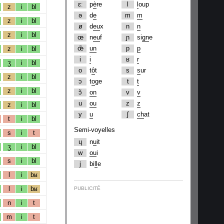
ɛː
p
è
re
l
l
oup
z
i
bl
ə
d
e
m
m
z
i
bl
ø
d
eu
x
n
n
z
i
bl
œ
n
eu
f
ɲ
si
gn
e
œ̃
un
p
p
z
i
bl
i
i
ʁ
r
ʒ
i
bl
o
t
ô
t
s
s
ur
z
i
bl
ɔ
t
o
ge
t
t
z
i
bl
ɔ̃
on
v
v
u
ou
z
z
z
i
bl
y
u
ʃ
ch
at
t
i
bl
Semi-voyelles
s
i
t
ɥ
n
u
it
ʒ
i
bl
w
ou
i
s
i
bl
j
bi
ll
e
l
i
bʁ
l
i
bʁ
PUBLICITÉ
n
i
t
m
i
t