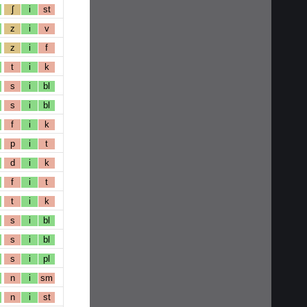
ʃ
i
st
z
i
v
z
i
f
t
i
k
s
i
bl
s
i
bl
f
i
k
p
i
t
d
i
k
f
i
t
t
i
k
s
i
bl
s
i
bl
s
i
pl
n
i
sm
n
i
st