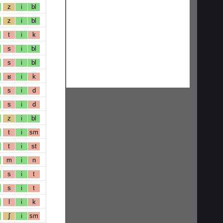
z
i
bl
z
i
bl
t
i
k
s
i
bl
s
i
bl
ʁ
i
k
s
i
d
s
i
d
z
i
bl
t
i
sm
t
i
st
m
i
n
s
i
t
s
i
t
l
i
k
ʃ
i
sm