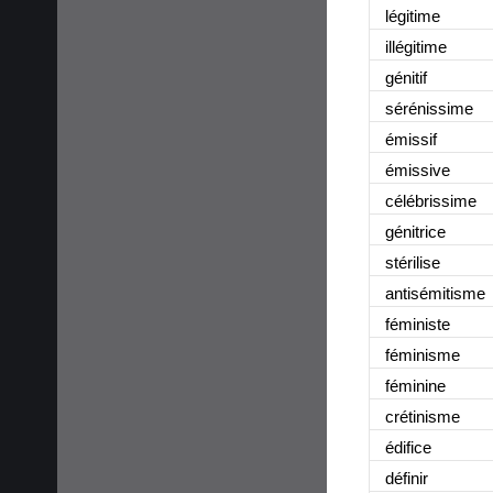
légitime
illégitime
génitif
sérénissime
émissif
émissive
célébrissime
génitrice
stérilise
antisémitisme
féministe
féminisme
féminine
crétinisme
édifice
définir