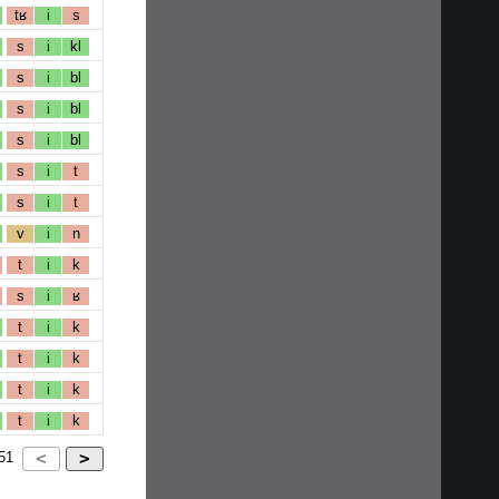
tʁ
i
s
s
i
kl
s
i
bl
s
i
bl
s
i
bl
s
i
t
s
i
t
v
i
n
t
i
k
s
i
ʁ
t
i
k
t
i
k
t
i
k
t
i
k
51