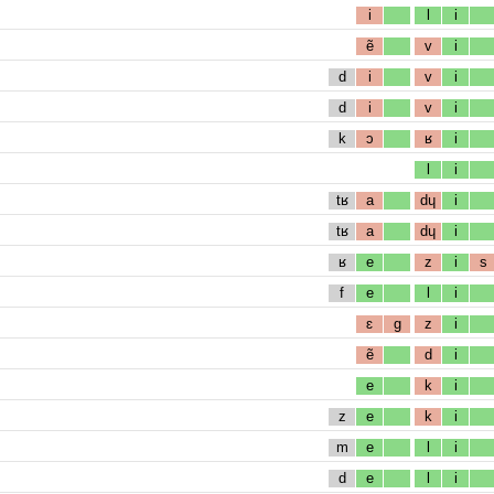
i
l
i
ẽ
v
i
d
i
v
i
d
i
v
i
k
ɔ
ʁ
i
l
i
tʁ
a
dɥ
i
tʁ
a
dɥ
i
ʁ
e
z
i
s
f
e
l
i
ɛ
g
z
i
ẽ
d
i
e
k
i
z
e
k
i
m
e
l
i
d
e
l
i