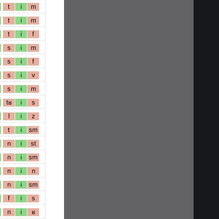
t
i
m
t
i
m
t
i
f
s
i
m
s
i
f
s
i
v
s
i
m
tʁ
i
s
l
i
z
t
i
sm
n
i
st
n
i
sm
n
i
n
n
i
sm
f
i
s
n
i
ʁ