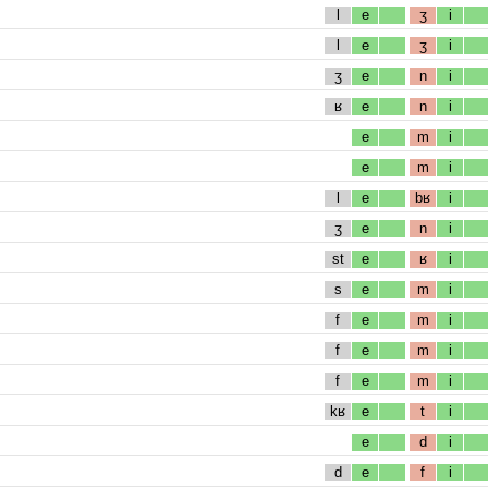
l
e
ʒ
i
l
e
ʒ
i
ʒ
e
n
i
ʁ
e
n
i
e
m
i
e
m
i
l
e
bʁ
i
ʒ
e
n
i
st
e
ʁ
i
s
e
m
i
f
e
m
i
f
e
m
i
f
e
m
i
kʁ
e
t
i
e
d
i
d
e
f
i