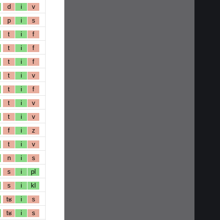
d
i
v
p
i
s
t
i
f
t
i
f
t
i
f
t
i
v
t
i
f
t
i
v
t
i
v
f
i
z
t
i
v
n
i
s
s
i
pl
s
i
kl
tʁ
i
s
tʁ
i
s