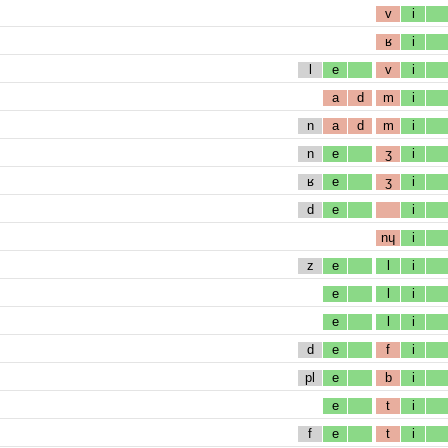
v
i
ʁ
i
l
e
v
i
a
d
m
i
n
a
d
m
i
n
e
ʒ
i
ʁ
e
ʒ
i
d
e
i
nɥ
i
z
e
l
i
e
l
i
e
l
i
d
e
f
i
pl
e
b
i
e
t
i
f
e
t
i