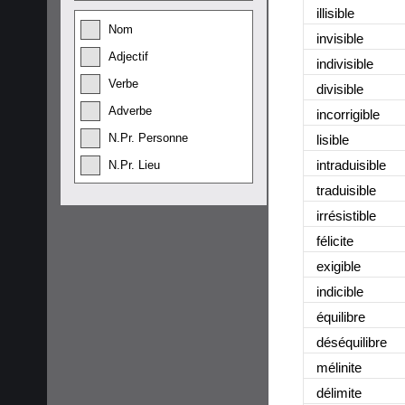
illisible
Nom
invisible
Adjectif
indivisible
Verbe
divisible
Adverbe
incorrigible
N.Pr. Personne
lisible
intraduisible
N.Pr. Lieu
traduisible
irrésistible
félicite
exigible
indicible
équilibre
déséquilibre
mélinite
délimite