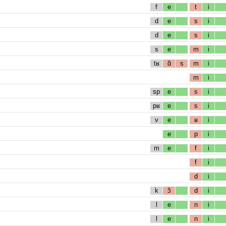
f
e
t
i
d
e
s
i
d
e
s
i
s
e
m
i
tʁ
ɑ̃
s
m
i
m
i
sp
e
s
i
pʁ
e
s
i
v
e
ʁ
i
e
p
i
m
e
f
i
f
i
d
i
k
ɔ̃
d
i
l
e
n
i
l
e
n
i