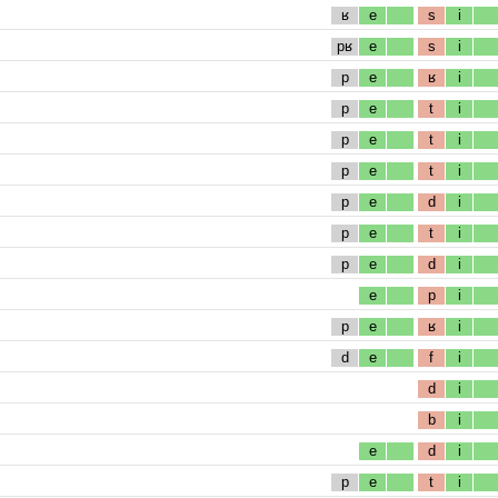
ʁ
e
s
i
pʁ
e
s
i
p
e
ʁ
i
p
e
t
i
p
e
t
i
p
e
t
i
p
e
d
i
p
e
t
i
p
e
d
i
e
p
i
p
e
ʁ
i
d
e
f
i
d
i
b
i
e
d
i
p
e
t
i