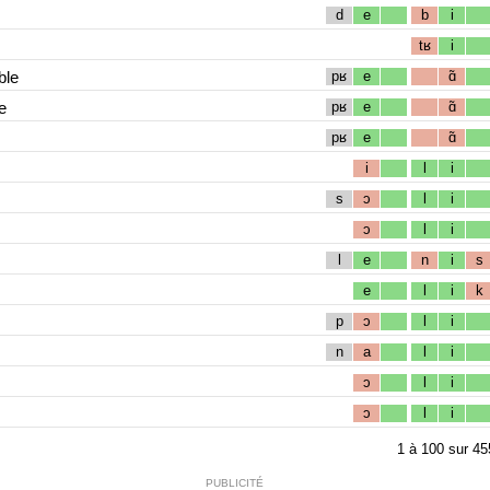
d
e
b
i
tʁ
i
ble
pʁ
e
ɑ̃
e
pʁ
e
ɑ̃
pʁ
e
ɑ̃
i
l
i
s
ɔ
l
i
ɔ
l
i
l
e
n
i
s
e
l
i
k
p
ɔ
l
i
n
a
l
i
ɔ
l
i
ɔ
l
i
1
à
100
sur
45
PUBLICITÉ