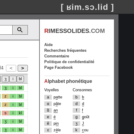
[ ʁim.sɔ.lid ]
R
IMESSOLIDES
.COM
Aide
Recherches fréquentes
Commentaire
Politique de confidentialité
Page Facebook
51
A
lphabet phonétique
ʒ
i
bl
Voyelles
Consonnes
z
i
bl
a
p
a
tte
b
b
ɑ
p
â
te
d
d
z
i
bl
ɑ̃
an
f
f
s
i
kl
e
é
g
g
oût
ʒ
i
bl
ẽ
p
in
ʒ
J
ʒ
i
bl
ɛ
z
è
le
k
c
ou