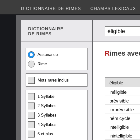
DICTIONNAIRE DE RIMES
CHAMPS LEXICAUX
DICTIONNAIRE
DE RIMES
R
imes avec
Assonance
Rime
Mots rares inclus
éligible
inéligible
1 Syllabe
prévisible
2 Syllabes
imprévisible
3 Syllabes
hémicycle
4 Syllabes
intelligible
5 et plus
inintelligible