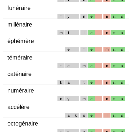
funéraire
f
y
n
e
ʁ
ɛː
ʁ
millénaire
m
i
l
e
n
ɛː
ʁ
éphémère
e
f
e
m
ɛː
ʁ
téméraire
t
e
m
e
ʁ
ɛː
ʁ
caténaire
k
a
t
e
n
ɛː
ʁ
numéraire
n
y
m
e
ʁ
ɛː
ʁ
accélère
a
k
s
e
l
ɛː
ʁ
octogénaire
t
ɔ
ʒ
e
n
ɛː
ʁ