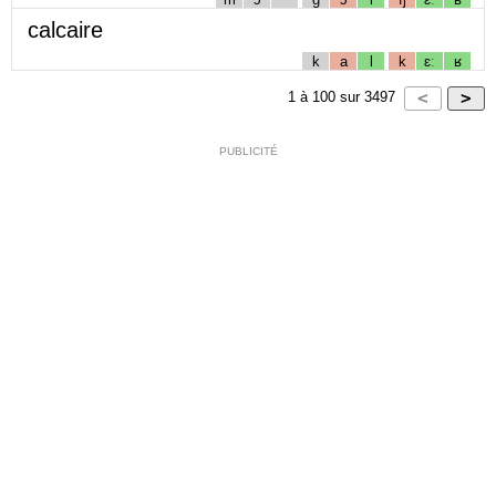
calcaire
k
a
l
k
ɛː
ʁ
1
à
100
sur
3497
PUBLICITÉ