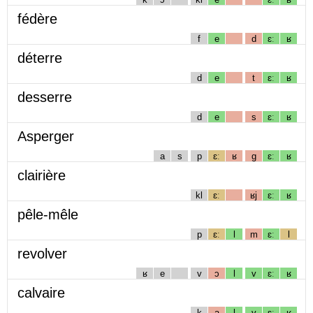
fédère
f
e
d
ɛː
ʁ
déterre
d
e
t
ɛː
ʁ
desserre
d
e
s
ɛː
ʁ
Asperger
a
s
p
ɛː
ʁ
g
ɛː
ʁ
clairière
kl
ɛː
ʁj
ɛː
ʁ
pêle-mêle
p
ɛː
l
m
ɛː
l
revolver
ʁ
e
v
ɔ
l
v
ɛː
ʁ
calvaire
k
a
l
v
ɛː
ʁ