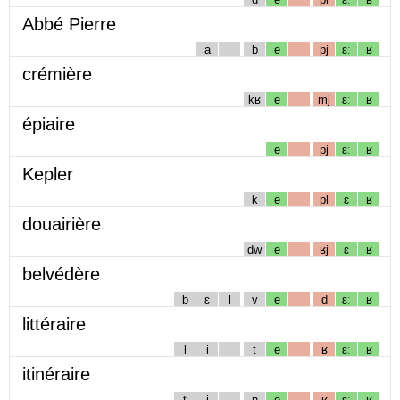
Abbé Pierre
a
b
e
pj
ɛː
ʁ
crémière
kʁ
e
mj
ɛː
ʁ
épiaire
e
pj
ɛː
ʁ
Kepler
k
e
pl
ɛ
ʁ
douairière
dw
e
ʁj
ɛ
ʁ
belvédère
b
ɛ
l
v
e
d
ɛː
ʁ
littéraire
l
i
t
e
ʁ
ɛː
ʁ
itinéraire
t
i
n
e
ʁ
ɛː
ʁ