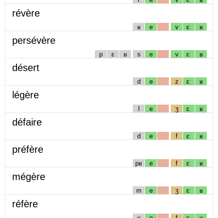
révère
ʁ
e
v
ɛː
ʁ
persévère
p
ɛ
ʁ
s
e
v
ɛː
ʁ
désert
d
e
z
ɛː
ʁ
légère
l
e
ʒ
ɛː
ʁ
défaire
d
e
f
ɛː
ʁ
préfère
pʁ
e
f
ɛː
ʁ
mégère
m
e
ʒ
ɛː
ʁ
réfère
ʁ
e
f
ɛː
ʁ