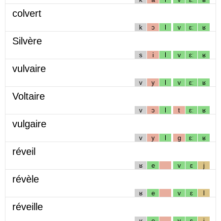
colvert
k
ɔ
l
v
ɛː
ʁ
Silvère
s
i
l
v
ɛː
ʁ
vulvaire
v
y
l
v
ɛː
ʁ
Voltaire
v
ɔ
l
t
ɛː
ʁ
vulgaire
v
y
l
g
ɛː
ʁ
réveil
ʁ
e
v
ɛ
j
révèle
ʁ
e
v
ɛ
l
réveille
ʁ
e
v
ɛ
j