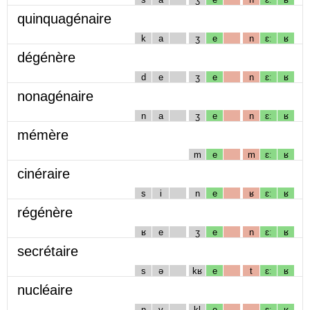
quinquagénaire
k
a
ʒ
e
n
ɛː
ʁ
dégénère
d
e
ʒ
e
n
ɛː
ʁ
nonagénaire
n
a
ʒ
e
n
ɛː
ʁ
mémère
m
e
m
ɛː
ʁ
cinéraire
s
i
n
e
ʁ
ɛː
ʁ
régénère
ʁ
e
ʒ
e
n
ɛː
ʁ
secrétaire
s
ə
kʁ
e
t
ɛː
ʁ
nucléaire
n
y
kl
e
ɛː
ʁ