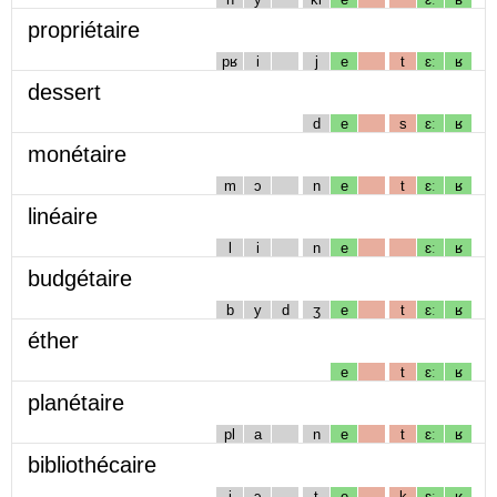
propriétaire
pʁ
i
j
e
t
ɛː
ʁ
dessert
d
e
s
ɛː
ʁ
monétaire
m
ɔ
n
e
t
ɛː
ʁ
linéaire
l
i
n
e
ɛː
ʁ
budgétaire
b
y
d
ʒ
e
t
ɛː
ʁ
éther
e
t
ɛː
ʁ
planétaire
pl
a
n
e
t
ɛː
ʁ
bibliothécaire
j
ɔ
t
e
k
ɛː
ʁ