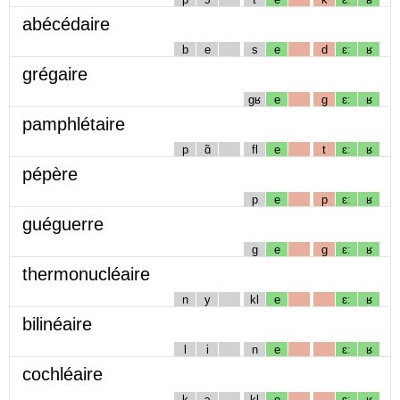
abécédaire
b
e
s
e
d
ɛː
ʁ
grégaire
gʁ
e
g
ɛː
ʁ
pamphlétaire
p
ɑ̃
fl
e
t
ɛː
ʁ
pépère
p
e
p
ɛː
ʁ
guéguerre
g
e
g
ɛː
ʁ
thermonucléaire
n
y
kl
e
ɛː
ʁ
bilinéaire
l
i
n
e
ɛː
ʁ
cochléaire
k
ɔ
kl
e
ɛː
ʁ