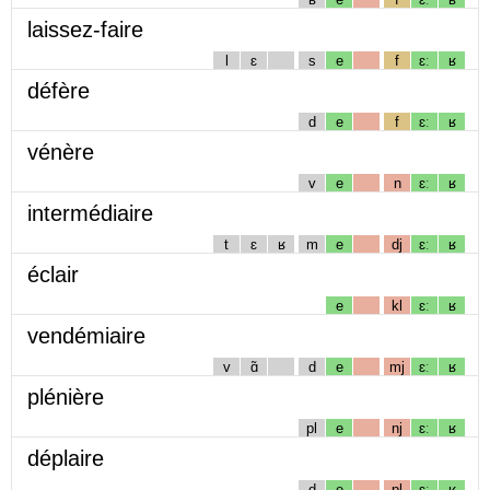
laissez-faire
l
ɛ
s
e
f
ɛː
ʁ
défère
d
e
f
ɛː
ʁ
vénère
v
e
n
ɛː
ʁ
intermédiaire
t
ɛ
ʁ
m
e
dj
ɛː
ʁ
éclair
e
kl
ɛː
ʁ
vendémiaire
v
ɑ̃
d
e
mj
ɛː
ʁ
plénière
pl
e
nj
ɛː
ʁ
déplaire
d
e
pl
ɛː
ʁ