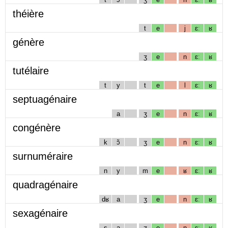
théière
t
e
j
ɛː
ʁ
génère
ʒ
e
n
ɛː
ʁ
tutélaire
t
y
t
e
l
ɛː
ʁ
septuagénaire
a
ʒ
e
n
ɛː
ʁ
congénère
k
ɔ̃
ʒ
e
n
ɛː
ʁ
surnuméraire
n
y
m
e
ʁ
ɛː
ʁ
quadragénaire
dʁ
a
ʒ
e
n
ɛː
ʁ
sexagénaire
s
a
ʒ
e
n
ɛː
ʁ