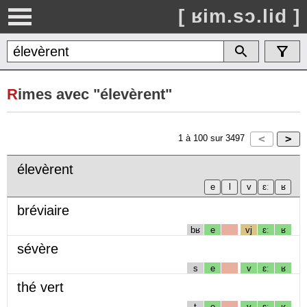
[ ʁim.sɔ.lid ]
R
imes avec "élevèrent"
1
à
100
sur
3497
élevèrent
bréviaire
bʁ
e
vj
ɛː
ʁ
sévère
s
e
v
ɛː
ʁ
thé vert
t
e
v
ɛː
ʁ