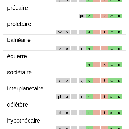
précaire
pʁ
e
k
ɛː
ʁ
prolétaire
pʁ
ɔ
l
e
t
ɛː
ʁ
balnéaire
b
a
l
n
e
ɛː
ʁ
équerre
e
k
ɛː
ʁ
sociétaire
s
ɔ
sj
e
t
ɛː
ʁ
interplanétaire
pl
a
n
e
t
ɛː
ʁ
délétère
d
e
l
e
t
ɛː
ʁ
hypothécaire
p
ɔ
t
e
k
ɛː
ʁ