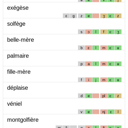
exégèse
ɛ
g
z
e
ʒ
ɛː
z
solfège
s
ɔ
l
f
ɛː
ʒ
belle-mère
b
ɛ
l
m
ɛː
ʁ
palmaire
p
a
l
m
ɛː
ʁ
fille-mère
f
i
j
m
ɛː
ʁ
déplaise
d
e
pl
ɛː
z
véniel
v
e
nj
ɛ
l
montgolfière
m
ɔ̃
g
ɔ
l
fj
ɛː
ʁ