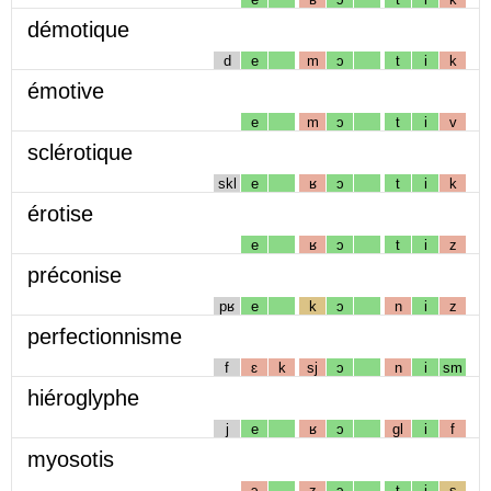
démotique
d
e
m
ɔ
t
i
k
émotive
e
m
ɔ
t
i
v
sclérotique
skl
e
ʁ
ɔ
t
i
k
érotise
e
ʁ
ɔ
t
i
z
préconise
pʁ
e
k
ɔ
n
i
z
perfectionnisme
f
ɛ
k
sj
ɔ
n
i
sm
hiéroglyphe
j
e
ʁ
ɔ
gl
i
f
myosotis
ɔ
z
ɔ
t
i
s