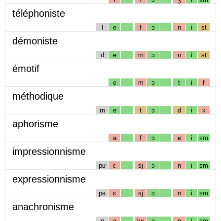
téléphoniste
l
e
f
ɔ
n
i
st
démoniste
d
e
m
ɔ
n
i
st
émotif
e
m
ɔ
t
i
f
méthodique
m
e
t
ɔ
d
i
k
aphorisme
a
f
ɔ
ʁ
i
sm
impressionnisme
pʁ
ɛ
sj
ɔ
n
i
sm
expressionnisme
pʁ
ɛ
sj
ɔ
n
i
sm
anachronisme
n
a
kʁ
ɔ
n
i
sm