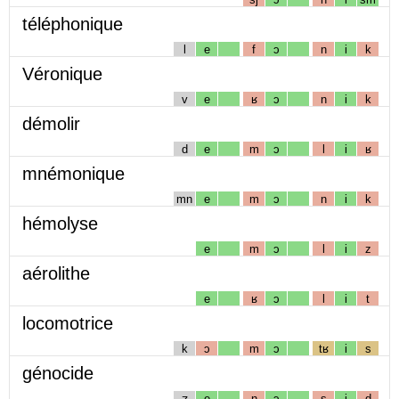
téléphonique
l
e
f
ɔ
n
i
k
Véronique
v
e
ʁ
ɔ
n
i
k
démolir
d
e
m
ɔ
l
i
ʁ
mnémonique
mn
e
m
ɔ
n
i
k
hémolyse
e
m
ɔ
l
i
z
aérolithe
e
ʁ
ɔ
l
i
t
locomotrice
k
ɔ
m
ɔ
tʁ
i
s
génocide
ʒ
e
n
ɔ
s
i
d