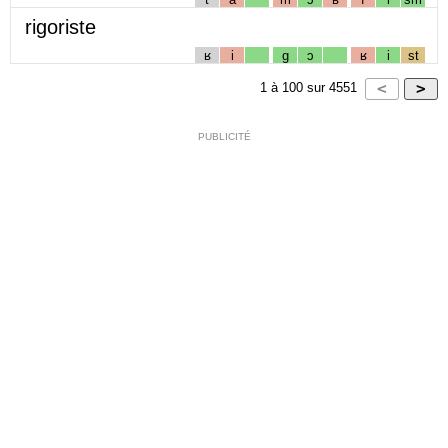
rigoriste
ʁ
i
g
ɔ
ʁ
i
st
1
à
100
sur
4551
PUBLICITÉ