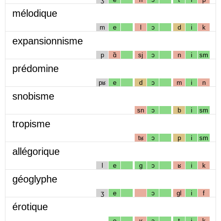
mélodique
m
e
l
ɔ
d
i
k
expansionnisme
p
ɑ̃
sj
ɔ
n
i
sm
prédomine
pʁ
e
d
ɔ
m
i
n
snobisme
sn
ɔ
b
i
sm
tropisme
tʁ
ɔ
p
i
sm
allégorique
l
e
g
ɔ
ʁ
i
k
géoglyphe
ʒ
e
ɔ
gl
i
f
érotique
e
ʁ
ɔ
t
i
k