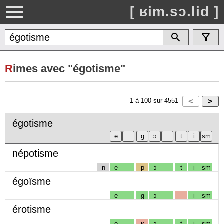
[ ʁim.sɔ.lid ]
R
imes avec "égotisme"
1
à
100
sur
4551
égotisme
népotisme
n
e
p
ɔ
t
i
sm
égoïsme
e
g
ɔ
i
sm
érotisme
e
ʁ
ɔ
t
i
sm