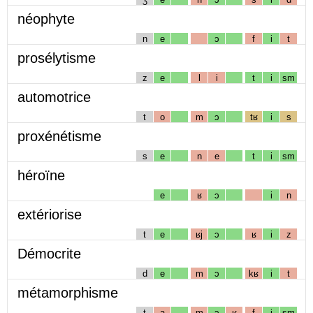
néophyte
n
e
ɔ
f
i
t
prosélytisme
z
e
l
i
t
i
sm
automotrice
t
o
m
ɔ
tʁ
i
s
proxénétisme
s
e
n
e
t
i
sm
héroïne
e
ʁ
ɔ
i
n
extériorise
t
e
ʁj
ɔ
ʁ
i
z
Démocrite
d
e
m
ɔ
kʁ
i
t
métamorphisme
t
a
m
ɔ
ʁ
f
i
sm