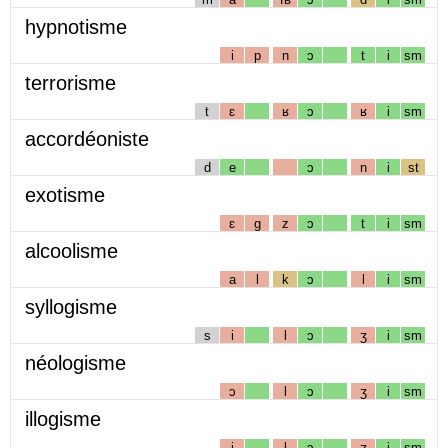
hypnotisme
i
p
n
ɔ
t
i
sm
terrorisme
t
ɛ
ʁ
ɔ
ʁ
i
sm
accordéoniste
d
e
ɔ
n
i
st
exotisme
ɛ
g
z
ɔ
t
i
sm
alcoolisme
a
l
k
ɔ
l
i
sm
syllogisme
s
i
l
ɔ
ʒ
i
sm
néologisme
ɔ
l
ɔ
ʒ
i
sm
illogisme
i
l
ɔ
ʒ
i
sm