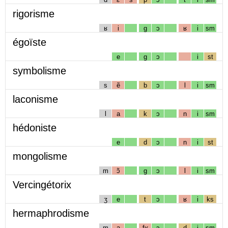
rigorisme
ʁ
i
g
ɔ
ʁ
i
sm
égoïste
e
g
ɔ
i
st
symbolisme
s
ẽ
b
ɔ
l
i
sm
laconisme
l
a
k
ɔ
n
i
sm
hédoniste
e
d
ɔ
n
i
st
mongolisme
m
ɔ̃
g
ɔ
l
i
sm
Vercingétorix
ʒ
e
t
ɔ
ʁ
i
ks
hermaphrodisme
m
a
fʁ
ɔ
d
i
sm