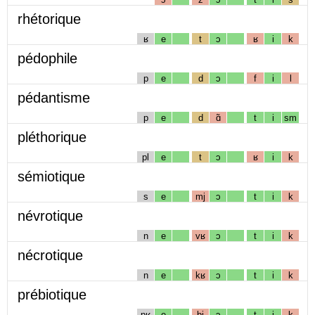
rhétorique
ʁ
e
t
ɔ
ʁ
i
k
pédophile
p
e
d
ɔ
f
i
l
pédantisme
p
e
d
ɑ̃
t
i
sm
pléthorique
pl
e
t
ɔ
ʁ
i
k
sémiotique
s
e
mj
ɔ
t
i
k
névrotique
n
e
vʁ
ɔ
t
i
k
nécrotique
n
e
kʁ
ɔ
t
i
k
prébiotique
pʁ
e
bj
ɔ
t
i
k