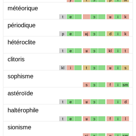
météorique
t
e
ɔ
ʁ
i
k
périodique
p
e
ʁj
ɔ
d
i
k
hétéroclite
t
e
ʁ
ɔ
kl
i
t
clitoris
kl
i
t
ɔ
ʁ
i
s
sophisme
s
ɔ
f
i
sm
astéroïde
t
e
ʁ
ɔ
i
d
haltérophile
t
e
ʁ
ɔ
f
i
l
sionisme
sj
ɔ
n
i
sm