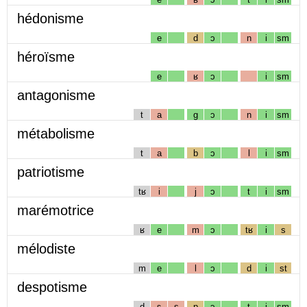
hédonisme
e
d
ɔ
n
i
sm
héroïsme
e
ʁ
ɔ
i
sm
antagonisme
t
a
g
ɔ
n
i
sm
métabolisme
t
a
b
ɔ
l
i
sm
patriotisme
tʁ
i
j
ɔ
t
i
sm
marémotrice
ʁ
e
m
ɔ
tʁ
i
s
mélodiste
m
e
l
ɔ
d
i
st
despotisme
d
ɛ
s
p
ɔ
t
i
sm