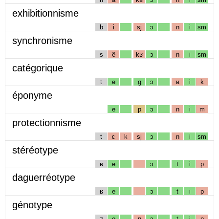
exhibitionnisme
b
i
sj
ɔ
n
i
sm
synchronisme
s
ẽ
kʁ
ɔ
n
i
sm
catégorique
t
e
g
ɔ
ʁ
i
k
éponyme
e
p
ɔ
n
i
m
protectionnisme
t
ɛ
k
sj
ɔ
n
i
sm
stéréotype
ʁ
e
ɔ
t
i
p
daguerréotype
ʁ
e
ɔ
t
i
p
génotype
ʒ
e
n
ɔ
t
i
p