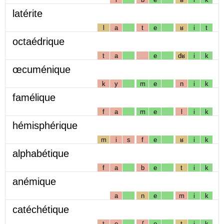
latérite
l
a
t
e
ʁ
i
t
octaédrique
t
a
e
dʁ
i
k
œcuménique
k
y
m
e
n
i
k
famélique
f
a
m
e
l
i
k
hémisphérique
m
i
s
f
e
ʁ
i
k
alphabétique
f
a
b
e
t
i
k
anémique
a
n
e
m
i
k
catéchétique
t
e
ʃ
e
t
i
k