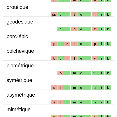
protéique
pʁ
ɔ
t
e
i
k
géodésique
ɔ
d
e
z
i
k
porc-épic
p
ɔ
ʁ
k
e
p
i
k
bolchévique
b
ɔ
l
ʃ
e
v
i
k
biométrique
o
m
e
tʁ
i
k
symétrique
s
i
m
e
tʁ
i
k
asymétrique
s
i
m
e
tʁ
i
k
mimétique
m
i
m
e
t
i
k