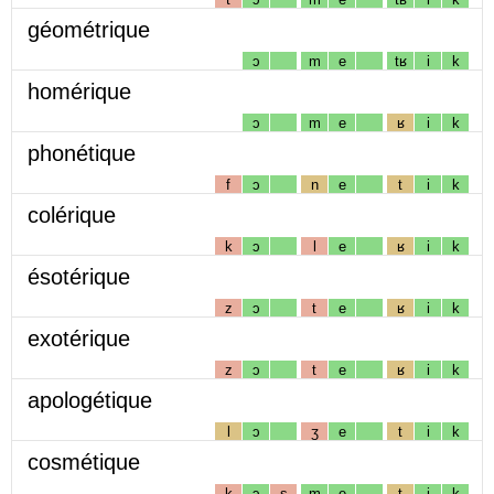
géométrique
ɔ
m
e
tʁ
i
k
homérique
ɔ
m
e
ʁ
i
k
phonétique
f
ɔ
n
e
t
i
k
colérique
k
ɔ
l
e
ʁ
i
k
ésotérique
z
ɔ
t
e
ʁ
i
k
exotérique
z
ɔ
t
e
ʁ
i
k
apologétique
l
ɔ
ʒ
e
t
i
k
cosmétique
k
ɔ
s
m
e
t
i
k