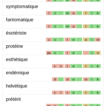
symptomatique
t
ɔ
m
a
t
i
k
fantomatique
t
ɔ
m
a
t
i
k
ésotériste
z
ɔ
t
e
ʁ
i
st
protéine
pʁ
ɔ
t
e
i
n
esthétique
ɛ
s
t
e
t
i
k
endémique
ɑ̃
d
e
m
i
k
helvétique
ɛ
l
v
e
t
i
k
prétérit
pʁ
e
t
e
ʁ
i
t