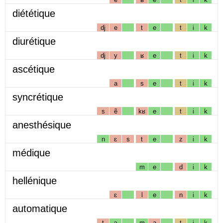
diététique
dj
e
t
e
t
i
k
diurétique
dj
y
ʁ
e
t
i
k
ascétique
a
s
e
t
i
k
syncrétique
s
ẽ
kʁ
e
t
i
k
anesthésique
n
ɛ
s
t
e
z
i
k
médique
m
e
d
i
k
hellénique
ɛ
l
e
n
i
k
automatique
t
ɔ
m
a
t
i
k