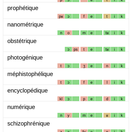
prophétique
pʁ
ɔ
f
e
t
i
k
nanométrique
n
o
m
e
tʁ
i
k
obstétrique
ɔ
ps
t
e
tʁ
i
k
photogénique
t
ɔ
ʒ
e
n
i
k
méphistophélique
t
ɔ
f
e
l
i
k
encyclopédique
kl
ɔ
p
e
d
i
k
numérique
n
y
m
e
ʁ
i
k
schizophrénique
z
ɔ
fʁ
e
n
i
k