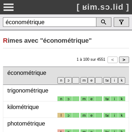
[ ʁim.sɔ.lid ]
R
imes avec "économétrique"
1
à
100
sur
4551
économétrique
trigonométrique
n
ɔ
m
e
tʁ
i
k
kilométrique
l
ɔ
m
e
tʁ
i
k
photométrique
t
ɔ
m
e
tʁ
i
k