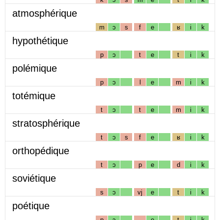
atmosphérique
m
ɔ
s
f
e
ʁ
i
k
hypothétique
p
ɔ
t
e
t
i
k
polémique
p
ɔ
l
e
m
i
k
totémique
t
ɔ
t
e
m
i
k
stratosphérique
t
ɔ
s
f
e
ʁ
i
k
orthopédique
t
ɔ
p
e
d
i
k
soviétique
s
ɔ
vj
e
t
i
k
poétique
p
ɔ
e
t
i
k