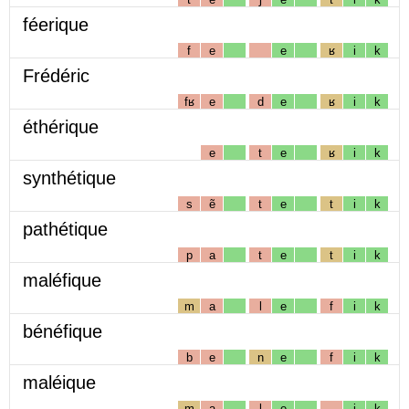
féerique
f
e
e
ʁ
i
k
Frédéric
fʁ
e
d
e
ʁ
i
k
éthérique
e
t
e
ʁ
i
k
synthétique
s
ẽ
t
e
t
i
k
pathétique
p
a
t
e
t
i
k
maléfique
m
a
l
e
f
i
k
bénéfique
b
e
n
e
f
i
k
maléique
m
a
l
e
i
k