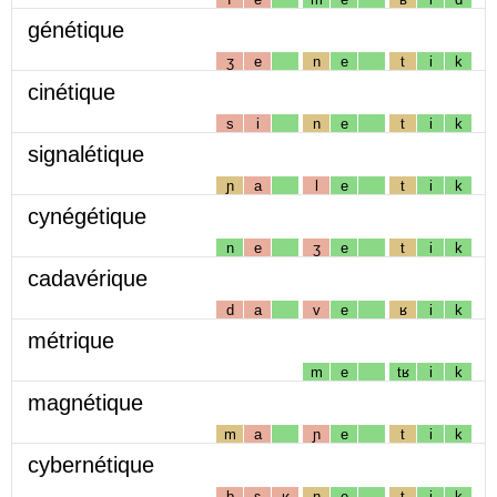
génétique
ʒ
e
n
e
t
i
k
cinétique
s
i
n
e
t
i
k
signalétique
ɲ
a
l
e
t
i
k
cynégétique
n
e
ʒ
e
t
i
k
cadavérique
d
a
v
e
ʁ
i
k
métrique
m
e
tʁ
i
k
magnétique
m
a
ɲ
e
t
i
k
cybernétique
b
ɛ
ʁ
n
e
t
i
k