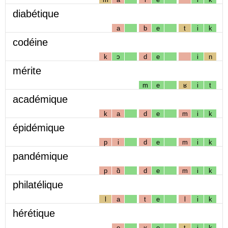
diabétique
a
b
e
t
i
k
codéine
k
ɔ
d
e
i
n
mérite
m
e
ʁ
i
t
académique
k
a
d
e
m
i
k
épidémique
p
i
d
e
m
i
k
pandémique
p
ɑ̃
d
e
m
i
k
philatélique
l
a
t
e
l
i
k
hérétique
e
ʁ
e
t
i
k