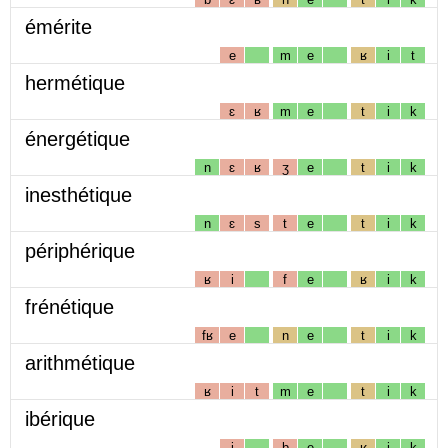
émérite
e
m
e
ʁ
i
t
hermétique
ɛ
ʁ
m
e
t
i
k
énergétique
n
ɛ
ʁ
ʒ
e
t
i
k
inesthétique
n
ɛ
s
t
e
t
i
k
périphérique
ʁ
i
f
e
ʁ
i
k
frénétique
fʁ
e
n
e
t
i
k
arithmétique
ʁ
i
t
m
e
t
i
k
ibérique
i
b
e
ʁ
i
k