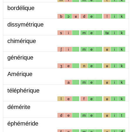
bordélique
b
ɔ
ʁ
d
e
l
i
k
dissymétrique
s
i
m
e
tʁ
i
k
chimérique
ʃ
i
m
e
ʁ
i
k
générique
ʒ
e
n
e
ʁ
i
k
Amérique
a
m
e
ʁ
i
k
téléphérique
l
e
f
e
ʁ
i
k
démérite
d
e
m
e
ʁ
i
t
éphéméride
f
e
m
e
ʁ
i
d