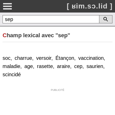
[ ʁim.sɔ.lid ]
C
hamp lexical avec "sep"
soc
,
charrue
,
versoir
,
Étançon
,
vaccination
,
maladie
,
age
,
rasette
,
araire
,
cep
,
saurien
,
scincidé
PUBLICITÉ