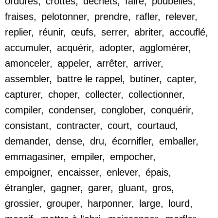
ordures
,
crottes
,
déchets
,
faire
,
poubelles
,
fraises
,
pelotonner
,
prendre
,
rafler
,
relever
,
replier
,
réunir
,
œufs
,
serrer
,
abriter
,
accouflé
,
accumuler
,
acquérir
,
adopter
,
agglomérer
,
amonceler
,
appeler
,
arrêter
,
arriver
,
assembler
,
battre le rappel
,
butiner
,
capter
,
capturer
,
choper
,
collecter
,
collectionner
,
compiler
,
condenser
,
conglober
,
conquérir
,
consistant
,
contracter
,
court
,
courtaud
,
demander
,
dense
,
dru
,
écornifler
,
emballer
,
emmagasiner
,
empiler
,
empocher
,
empoigner
,
encaisser
,
enlever
,
épais
,
étrangler
,
gagner
,
garer
,
gluant
,
gros
,
grossier
,
grouper
,
harponner
,
large
,
lourd
,