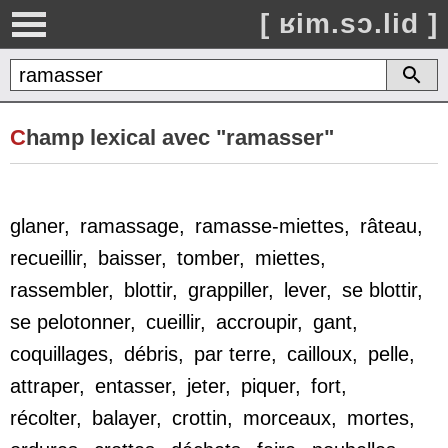
[ ʁim.sɔ.lid ]
C
hamp lexical avec "ramasser"
glaner
,
ramassage
,
ramasse-miettes
,
râteau
,
recueillir
,
baisser
,
tomber
,
miettes
,
rassembler
,
blottir
,
grappiller
,
lever
,
se blottir
,
se pelotonner
,
cueillir
,
accroupir
,
gant
,
coquillages
,
débris
,
par terre
,
cailloux
,
pelle
,
attraper
,
entasser
,
jeter
,
piquer
,
fort
,
récolter
,
balayer
,
crottin
,
morceaux
,
mortes
,