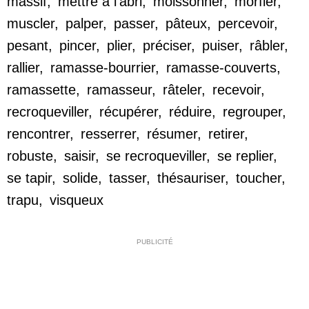
massif
,
mettre à l'abri
,
moissonner
,
morfler
,
muscler
,
palper
,
passer
,
pâteux
,
percevoir
,
pesant
,
pincer
,
plier
,
préciser
,
puiser
,
râbler
,
rallier
,
ramasse-bourrier
,
ramasse-couverts
,
ramassette
,
ramasseur
,
râteler
,
recevoir
,
recroqueviller
,
récupérer
,
réduire
,
regrouper
,
rencontrer
,
resserrer
,
résumer
,
retirer
,
robuste
,
saisir
,
se recroqueviller
,
se replier
,
se tapir
,
solide
,
tasser
,
thésauriser
,
toucher
,
trapu
,
visqueux
PUBLICITÉ