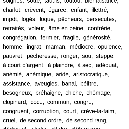
soignés
,
sotte
,
taudis
,
toutou
,
bienfaisance
,
charlot
,
crèvent
,
égarée
,
enfant
,
illettré
,
impôt
,
logés
,
loque
,
pêcheurs
,
persécutés
,
retraités
,
voleur
,
âme en peine
,
confrérie
,
congrégation
,
fermier
,
fragile
,
générosité
,
homme
,
ingrat
,
maman
,
médiocre
,
opulence
,
pauvret
,
pécheresse
,
ronger
,
sou
,
steppe
,
à court d'argent
,
à plaindre
,
à sec
,
adéquat
,
anémié
,
anémique
,
aride
,
aristocratique
,
assistance
,
aveugles
,
banal
,
bélître
,
besogneux
,
bréhaigne
,
chiche
,
chômage
,
clopinard
,
cocu
,
commun
,
congru
,
congruent
,
corruption
,
court
,
crève-la-faim
,
cruel
,
de second ordre
,
de second rang
,