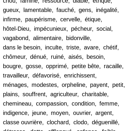
chou
,
famine
,
ressource
,
diable
,
étriqué
,
gueux
,
lamentable
,
fauché
,
gens
,
inégalité
,
infirme
,
paupérisme
,
cervelle
,
étique
,
hôtel-Dieu
,
impécunieux
,
pécheur
,
social
,
vagabond
,
alimentaire
,
bidonville
,
dans le besoin
,
inculte
,
triste
,
avare
,
chétif
,
chômeur
,
dénué
,
ruiné
,
aisés
,
besoin
,
bougre
,
gosse
,
opprimé
,
petite bête
,
racaille
,
travailleur
,
défavorisé
,
enrichissent
,
ménages
,
modestes
,
orpheline
,
payent
,
petit
,
plains
,
souffrent
,
agriculteur
,
charitable
,
chemineau
,
compassion
,
condition
,
femme
,
indigence
,
jeune
,
moyen
,
ouvrier
,
argent
,
classe ouvrière
,
clochard
,
clodo
,
déguenillé
,