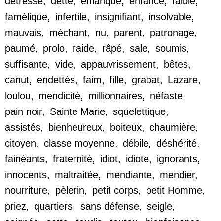
détresse
,
dette
,
efflanqué
,
enfance
,
faible
,
famélique
,
infertile
,
insignifiant
,
insolvable
,
mauvais
,
méchant
,
nu
,
parent
,
patronage
,
paumé
,
prolo
,
raide
,
râpé
,
sale
,
soumis
,
suffisante
,
vide
,
appauvrissement
,
bêtes
,
canut
,
endettés
,
faim
,
fille
,
grabat
,
Lazare
,
loulou
,
mendicité
,
millionnaires
,
néfaste
,
pain noir
,
Sainte Marie
,
squelettique
,
assistés
,
bienheureux
,
boiteux
,
chaumière
,
citoyen
,
classe moyenne
,
débile
,
déshérité
,
fainéants
,
fraternité
,
idiot
,
idiote
,
ignorants
,
innocents
,
maltraitée
,
mendiante
,
mendier
,
nourriture
,
pèlerin
,
petit corps
,
petit Homme
,
priez
,
quartiers
,
sans défense
,
seigle
,