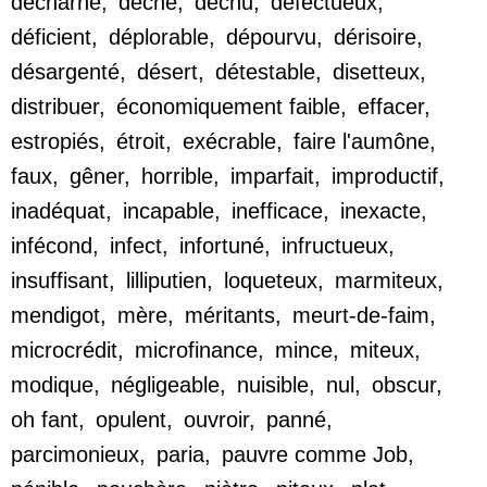
décharné
,
dèche
,
déchu
,
défectueux
,
déficient
,
déplorable
,
dépourvu
,
dérisoire
,
désargenté
,
désert
,
détestable
,
disetteux
,
distribuer
,
économiquement faible
,
effacer
,
estropiés
,
étroit
,
exécrable
,
faire l'aumône
,
faux
,
gêner
,
horrible
,
imparfait
,
improductif
,
inadéquat
,
incapable
,
inefficace
,
inexacte
,
infécond
,
infect
,
infortuné
,
infructueux
,
insuffisant
,
lilliputien
,
loqueteux
,
marmiteux
,
mendigot
,
mère
,
méritants
,
meurt-de-faim
,
microcrédit
,
microfinance
,
mince
,
miteux
,
modique
,
négligeable
,
nuisible
,
nul
,
obscur
,
oh fant
,
opulent
,
ouvroir
,
panné
,
parcimonieux
,
paria
,
pauvre comme Job
,