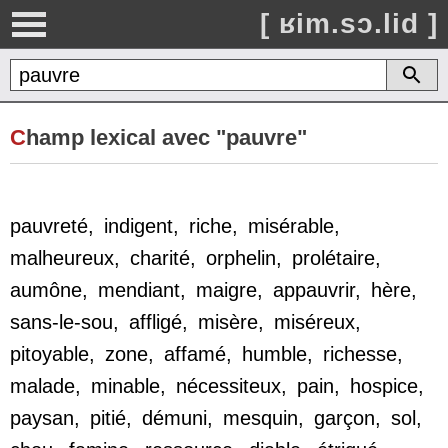
[ ʁim.sɔ.lid ]
C
hamp lexical avec "pauvre"
pauvreté
,
indigent
,
riche
,
misérable
,
malheureux
,
charité
,
orphelin
,
prolétaire
,
aumône
,
mendiant
,
maigre
,
appauvrir
,
hère
,
sans-le-sou
,
affligé
,
misère
,
miséreux
,
pitoyable
,
zone
,
affamé
,
humble
,
richesse
,
malade
,
minable
,
nécessiteux
,
pain
,
hospice
,
paysan
,
pitié
,
démuni
,
mesquin
,
garçon
,
sol
,