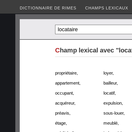
DICTIONNAIRE DE RIMES
CHAMPS LEXICAUX
C
hamp lexical avec "loca
propriétaire
,
loyer
,
appartement
,
bailleur
,
occupant
,
locatif
,
acquéreur
,
expulsion
,
préavis
,
sous-louer
,
étage
,
meublé
,