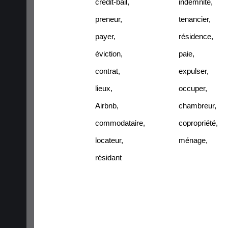
crédit-bail
,
indemnité
,
preneur
,
tenancier
,
payer
,
résidence
,
éviction
,
paie
,
contrat
,
expulser
,
lieux
,
occuper
,
Airbnb
,
chambreur
,
commodataire
,
copropriété
,
locateur
,
ménage
,
résidant