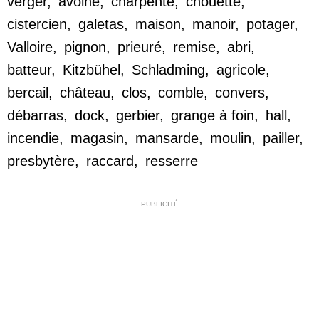
verger
,
avoine
,
charpente
,
chouette
,
cistercien
,
galetas
,
maison
,
manoir
,
potager
,
Valloire
,
pignon
,
prieuré
,
remise
,
abri
,
batteur
,
Kitzbühel
,
Schladming
,
agricole
,
bercail
,
château
,
clos
,
comble
,
convers
,
débarras
,
dock
,
gerbier
,
grange à foin
,
hall
,
incendie
,
magasin
,
mansarde
,
moulin
,
pailler
,
presbytère
,
raccard
,
resserre
PUBLICITÉ