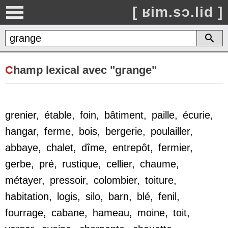
[ ʁim.sɔ.lid ]
C
hamp lexical avec "grange"
grenier
,
étable
,
foin
,
bâtiment
,
paille
,
écurie
,
hangar
,
ferme
,
bois
,
bergerie
,
poulailler
,
abbaye
,
chalet
,
dîme
,
entrepôt
,
fermier
,
gerbe
,
pré
,
rustique
,
cellier
,
chaume
,
métayer
,
pressoir
,
colombier
,
toiture
,
habitation
,
logis
,
silo
,
barn
,
blé
,
fenil
,
fourrage
,
cabane
,
hameau
,
moine
,
toit
,