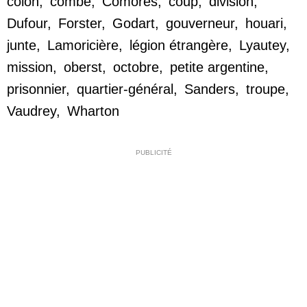
colon
,
combe
,
Comores
,
coup
,
division
,
Dufour
,
Forster
,
Godart
,
gouverneur
,
houari
,
junte
,
Lamoricière
,
légion étrangère
,
Lyautey
,
mission
,
oberst
,
octobre
,
petite argentine
,
prisonnier
,
quartier-général
,
Sanders
,
troupe
,
Vaudrey
,
Wharton
PUBLICITÉ