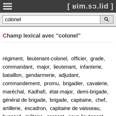
[ ʁim.sɔ.lid ]
C
hamp lexical avec "colonel"
régiment
,
lieutenant-colonel
,
officier
,
grade
,
commandant
,
major
,
lieutenant
,
infanterie
,
bataillon
,
gendarmerie
,
adjudant
,
commandement
,
promu
,
brigadier
,
cavalerie
,
maréchal
,
Kadhafi
,
état-major
,
demi-brigade
,
général de brigade
,
brigade
,
capitaine
,
chef
,
artillerie
,
escadron
,
capitaine de vaisseau
,