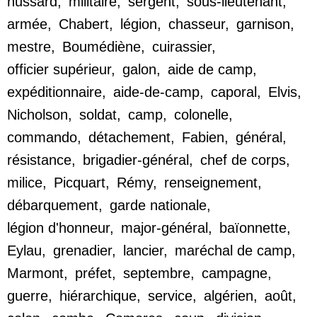
hussard
,
militaire
,
sergent
,
sous-lieutenant
,
armée
,
Chabert
,
légion
,
chasseur
,
garnison
,
mestre
,
Boumédiène
,
cuirassier
,
officier supérieur
,
galon
,
aide de camp
,
expéditionnaire
,
aide-de-camp
,
caporal
,
Elvis
,
Nicholson
,
soldat
,
camp
,
colonelle
,
commando
,
détachement
,
Fabien
,
général
,
résistance
,
brigadier-général
,
chef de corps
,
milice
,
Picquart
,
Rémy
,
renseignement
,
débarquement
,
garde nationale
,
légion d'honneur
,
major-général
,
baïonnette
,
Eylau
,
grenadier
,
lancier
,
maréchal de camp
,
Marmont
,
préfet
,
septembre
,
campagne
,
guerre
,
hiérarchique
,
service
,
algérien
,
août
,