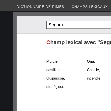
DICTIONNAIRE DE RIMES
CHAMPS LEXICAUX
C
hamp lexical avec "Seg
Murcie
,
Oria
,
castillan
,
Castille
,
Guipuscoa
,
incendie
,
stratégique